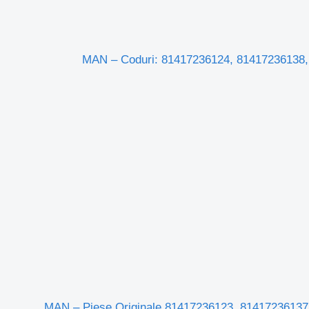
أسطوانة هيدروليكية Cilindru de Rabatare Cabina pentru Camion لـ الشاحنات MAN – Coduri: 81417236124, 81417236138,
Cilindru de Rabata لـ الشاحنات MAN – Piese Originale 81417236123, 81417236137, 85417236009,