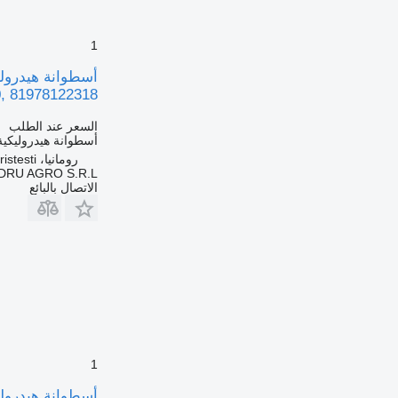
1
, 81978122318
السعر عند الطلب
أسطوانة هيدروليكية
رومانيا، Cristesti
DRU AGRO S.R.L.
الاتصال بالبائع
1