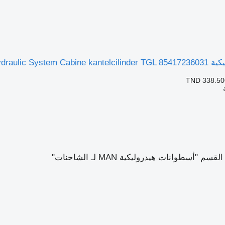
MAN Hydr لـ الشاحنات
TND 338.50
"أسطوانات هيدروليكية MAN لـ الشاحنات"