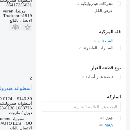
أسطوانة هيدروليكية
محركات هيدروليكية
85417236031
عرض الكل
هولندا، Vuren
Truckparts1919
الاتصال بالبائع
فئة المركبة
الشاحنات
السيارات القاطرة
نوع قطعة الغيار
قطعة غيار أصلية
2
أسطوانة هيدروليكية 1083776 لـ الشاحنات GS, TGX (2005-2021
الماركة
0
€124
≈ $143.30
أسطوانة هيدروليكية
1083776 81.41723-6138 81417236138
ديزل / مازوت
D series
BM
DAF
إستونيا، Rummu
 AUTO EESTI OÜ
EuroCargo
M series
S-series
F-MAX
GMK
LTM
GP
CF
MAN
الاتصال بالبائع