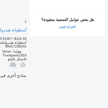
هل بعض عوامل التصفية مفقودة؟
1
اقتراح تغيير
أسطوانة هيدروليكية aulic System Cabine kantelcilinder TGL 85417236031
0
€100
≈ $115.50
أسطوانة هيدروليكية
85417236031
هولندا، Vuren
Truckparts1919
الاتصال بالبائع
نماذج أخرى في القسم 