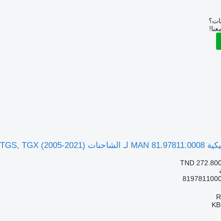
بات؟
عنا!
MAN TGL, TGM, TGS,)
TND 272.80
KB