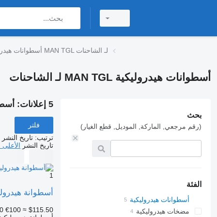
أسطوانات هيدروليكية MAN TGL لـ الشاحنات
أسطوانات هيدروليكية MAN TGL لـ الشاحنات
5 إعلانات:
أسطوانات
بحث
فلتر
(رقم مرجعي, الماركة, الموديل, قطع الغيار)
ترتيب
:
تاريخ النشر
تاريخ النشر
الأعلى 
1
الفئة
أسطوانة هيدروليكية .41723.6031 | Kantelcilinder TGL 85417236031
أسطوانات هيدروليكية
0
€100
≈ $115.50
مضخات هيدروليكية