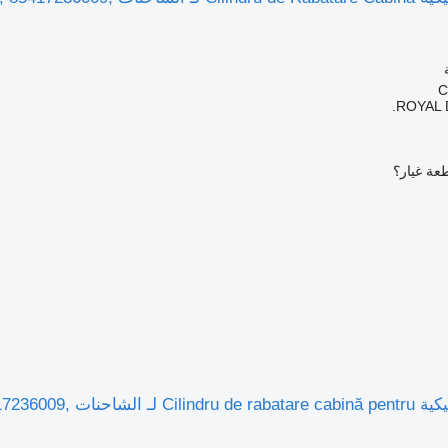
ROYAL 
عة غيار؟
أسطوانة هيدروليكية 