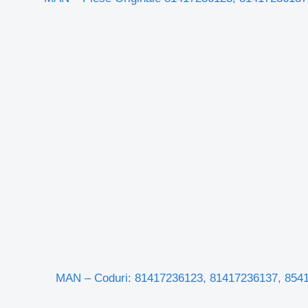
Cilindru de rabatare cabină pentru لـ الشاحنات MAN – Coduri: 81417236123, 81417236137, 85417236009,