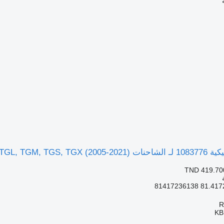
MAN TGL, TGM, T)
TND 419.70
KB