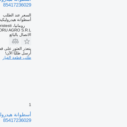
85417236029
السعر عند الطلب
أسطوانة هيدروليكية
رومانيا، Cristesti
DRU AGRO S.R.L.
الاتصال بالبائع
يتعذر العثور على قط
أرسل طلبًا الآن!
طلب قطعة الغيار
1
85417236029