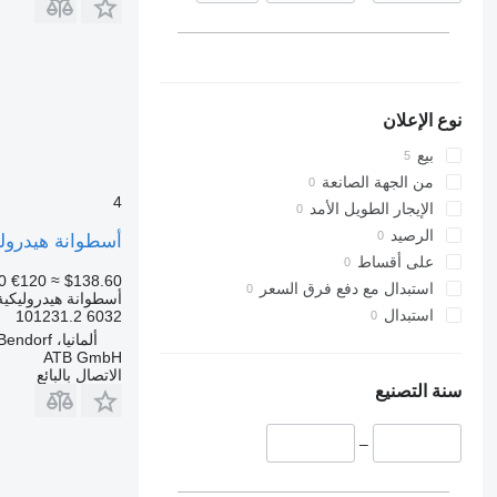
نوع الإعلان
بيع
من الجهة الصانعة
4
الإيجار الطويل الأمد
الرصيد
أسطوانة هيدروليكية MAN 6032 101231.2 لـ الشا
على أقساط
0
€120
≈ $138.60
استبدال مع دفع فرق السعر
أسطوانة هيدروليكية
استبدال
6032 101231.2
ألمانيا، Bendorf
ATB GmbH
الاتصال بالبائع
سنة التصنيع
–