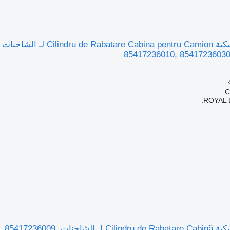
85417236010, 85417236030
ROYAL 
أسطوانة هيدروليكية re Cabină