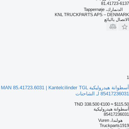
81.41723-6137
الدنمارك، Tappernøje
KNL TRUCKPARTS APS – DENMARK
الاتصال بالبائع
1
أسطوانة هيدروليكية MAN 85.41723.6031 | Kantelcilinder TGL
85417236031 لـ الشاحنات
TND 338.500
€100
≈ $115.50
أسطوانة هيدروليكية
85417236031
هولندا، Vuren
Truckparts1919