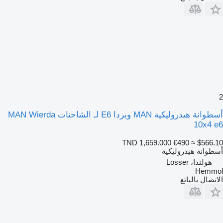
2
أسطوانة هيدروليكية MAN ويردا E6 لـ الشاحنات MAN Wierda
10x4 e6
TND 1,659.000
€490
≈ $566.10
أسطوانة هيدروليكية
هولندا، Losser
Hemmol
الاتصال بالبائع