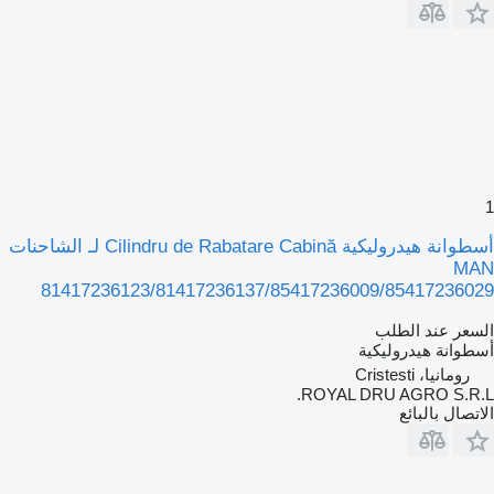
1
أسطوانة هيدروليكية Cilindru de Rabatare Cabină لـ الشاحنات
MAN
81417236123/81417236137/85417236009/85417236029
السعر عند الطلب
أسطوانة هيدروليكية
رومانيا، Cristesti
ROYAL DRU AGRO S.R.L.
الاتصال بالبائع