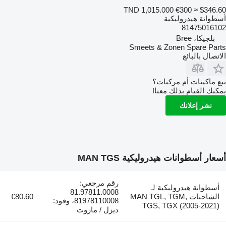
TND 1,015.000
€300
≈ $346.60
أسطوانة هيدروليكية
81475016102
بلجيكا، Bree
Smeets & Zonen Spare Parts
الاتصال بالبائع
بيع ماكينات أم مركبات؟
يمكنك القيام بذلك معنا!
نشر إعلانك
أسعار أسطوانات هيدروليكية MAN TGS
رقم مرجعي:
أسطوانة هيدروليكية لـ
81.97811.0008
الشاحنات MAN TGL, TGM,
€80.60
81978110008، وقود:
TGS, TGX (2005-2021)
ديزل / مازوت