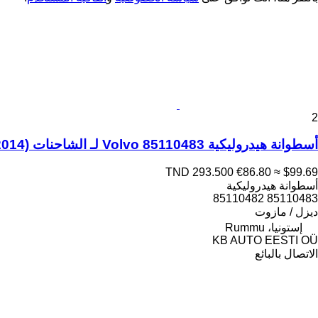
2
أسطوانة هيدروليكية Volvo 85110483 لـ الشاحنات Volvo FH12, FH16, NH12, FH, VNL780 (1993-2014)
TND 293.500
€86.80
≈ $99.69
أسطوانة هيدروليكية
85110483 85110482
ديزل / مازوت
إستونيا، Rummu
KB AUTO EESTI OÜ
الاتصال بالبائع