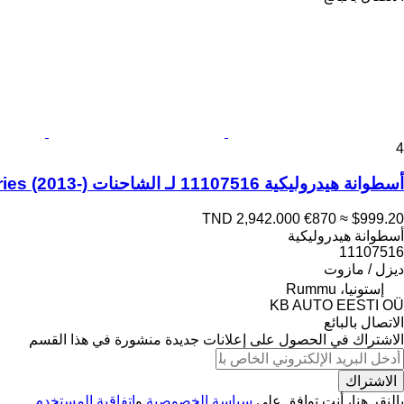
4
أسطوانة هيدروليكية 11107516 لـ الشاحنات Volvo FH, FM, FMX-4 series (2013-)
TND 2,942.000
€870
≈ $999.20
أسطوانة هيدروليكية
11107516
ديزل / مازوت
إستونيا، Rummu
KB AUTO EESTI OÜ
الاتصال بالبائع
الاشتراك في الحصول على إعلانات جديدة منشورة في هذا القسم
الاشتراك
بالنقر هنا، أنت توافق على
سياسة الخصوصية
و
اتفاقية المستخدم
.