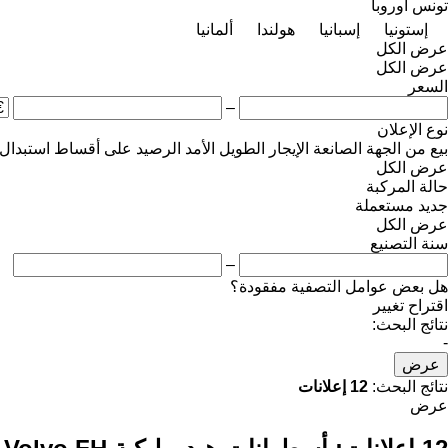
تونس
أوروبا
إستونيا
إسبانيا
هولندا
ألمانيا
عرض الكل
عرض الكل
السعر
–
نوع الإعلان
بيع
من الجهة الصانعة
الإيجار الطويل الأمد
الرصيد
على أقساط
استبدال
عرض الكل
حالة المركبة
جديد
مستعملة
عرض الكل
سنة التصنيع
–
هل بعض عوامل التصفية مفقودة؟
اقتراح تغيير
نتائج البحث:
-
عرض
نتائج البحث:
12 إعلانات
عرض