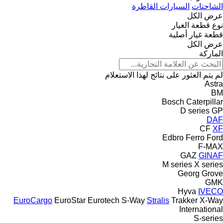
الشاحنات
السيارات القاطرة
عرض الكل
نوع قطعة الغيار
قطعة غيار أصلية
عرض الكل
الماركة
لم يتم العثور على نتائج لهذا الاستعلام
Astra
BM
Bosch
Caterpillar
D series
GP
DAF
CF
XF
Edbro
Ferro
Ford
F-MAX
GAZ
GINAF
M series
X series
Georg
Grove
GMK
Hyva
IVECO
EuroCargo
EuroStar
Eurotech
S-Way
Stralis
Trakker
X-Way
International
S-series