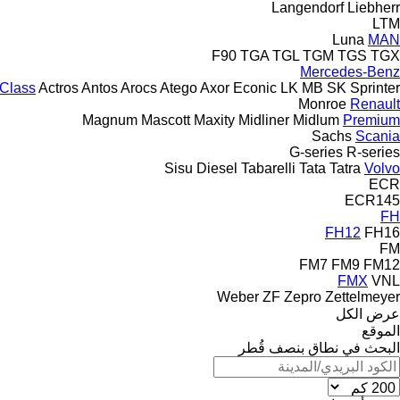
Langendorf
Liebherr
LTM
Luna
MAN
F90
TGA
TGL
TGM
TGS
TGX
Mercedes-Benz
Class
Actros
Antos
Arocs
Atego
Axor
Econic
LK
MB
SK
Sprinter
Monroe
Renault
Magnum
Mascott
Maxity
Midliner
Midlum
Premium
Sachs
Scania
G-series
R-series
Sisu Diesel
Tabarelli
Tata
Tatra
Volvo
ECR
ECR145
FH
FH12
FH16
FM
FM7
FM9
FM12
FMX
VNL
Weber
ZF
Zepro
Zettelmeyer
عرض الكل
الموقع
البحث في نطاق بنصف قُطر