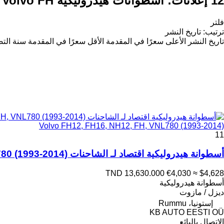
12 إعلانات:
أسطوانات هيدروليكية Volvo FH لـ الشاحنات
فلتر
ترتيب
:
تاريخ النشر
تاريخ النشر
الأعلى سعرًا في المقدمة
الأقل سعرًا في المقدمة
سنة التص
Volvo FH12, FH16, NH12, FH, VNL780 (1993-2014)
11
أسطوانة هيدروليكية اقتصاد لـ الشاحنات Volvo FH12, FH16, NH12, FH, VNL780 (1993-2014)
TND 13,630.000
€4,030
≈ $4,628
أسطوانة هيدروليكية
ديزل / مازوت
إستونيا، Rummu
KB AUTO EESTI OÜ
الاتصال بالبائع