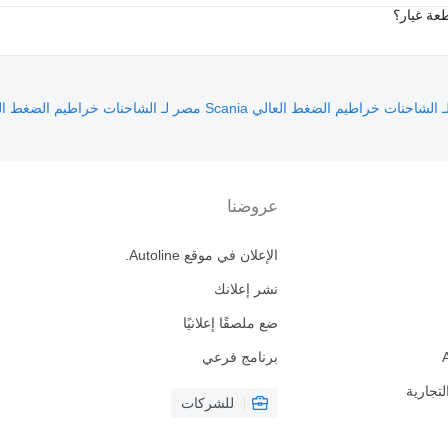
عة غيار؟
خراطيم الضغط العالي Scania مصر لـ الشاحنات
خراطيم الضغط العالي Scania المغرب 
عروضنا
الإعلان في موقع Autoline.
نشر إعلانك
ضع ملصقًا إعلانيًا
برنامج فرعي
لتجارية
للشركات