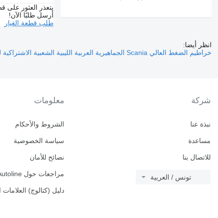
يتعذر العثور على قط
أرسل طلبًا الآن!
طلب قطعة الغيار
انظر أيضا:
خراطيم الضغط العالي Scania الجماهيرية العربية الليبية الشعبية الاشتراكية لـ الشاحنات
شركة
معلومات
نبذة عنا
الشروط والأحكام
مساعدة
سياسة الخصوصية
للاتصال بنا
نصائح للأمان
مراجعات حول Autoline
تونس / العربية
دليل (كتالوج) العلامات ا