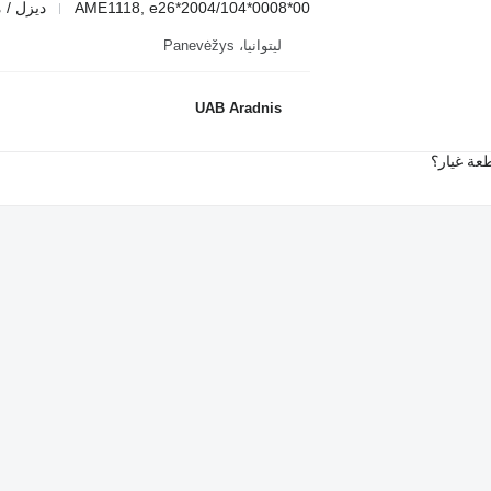
AME1118, e26*2004/104*0008*00
ديزل / 
ليتوانيا، Panevėžys
UAB Aradnis
عة غيار؟