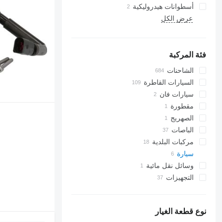
أسطوانات هيدروليكية
عرض الكل
فئة المركبة
الشاحنات
السيارات القاطرة
سيارات فان
مقطورة
الصهريج
الباصات
مركبات البلدية
سيارة
آليات التنظيف وجمع النفايات من
الشوارع
وسائل نقل مائية
سيارة بلدية
سيارات كنس الشوارع
التجهيزات
ماكينات تسوية الثلج
شاحنات جمع ونقل النفايات
التجهيزات للشاحنات
أبواب خلفية للشحن
نوع قطعة الغيار
منصات رافعة هيدروليكية