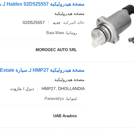
مضخة هيدروليكية Haldex 02D525557 لـ سيارة Volkswagen GEN1
مضخة هيدروليكية
حالة المركبة
جديد
02D525557
رومانيا، Baia Mare
MOROGEC AUTO SRL
مضخة هيدروليكية HMP27 لـ سيارة IVECO DAILY IV Furgon/Estate
مضخة هيدروليكية
HMP27, DHOLLANDIA
ديزل / مازوت
ليتوانيا، Panevėžys
UAB Aradnis