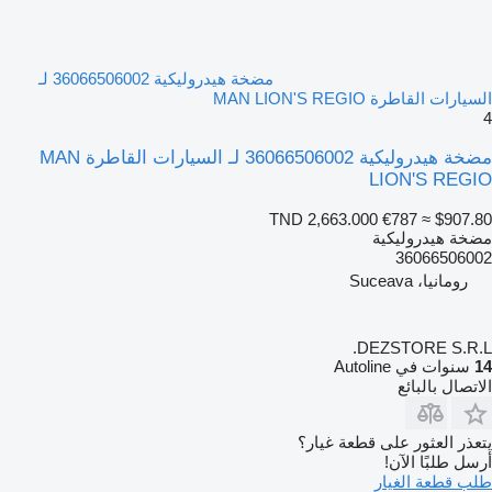
مضخة هيدروليكية 36066506002 لـ
السيارات القاطرة MAN LION'S REGIO
4
مضخة هيدروليكية 36066506002 لـ السيارات القاطرة MAN
LION'S REGIO
TND 2,663.000
€787
≈ $907.80
مضخة هيدروليكية
36066506002
رومانيا، Suceava
DEZSTORE S.R.L.
14
سنوات في Autoline
الاتصال بالبائع
يتعذر العثور على قطعة غيار؟
أرسل طلبًا الآن!
طلب قطعة الغيار