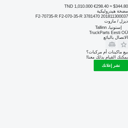
TND 1,010.000
€298.40
≈ $344.80
مضخة هيدروليكية
F2-70735-R F2-070-35-R 3781470 201811300037
ديزل / مازوت
إستونيا، Tallinn
TruckParts Eesti OÜ
الاتصال بالبائع
بيع ماكينات أم مركبات؟
يمكنك القيام بذلك معنا!
نشر إعلانك