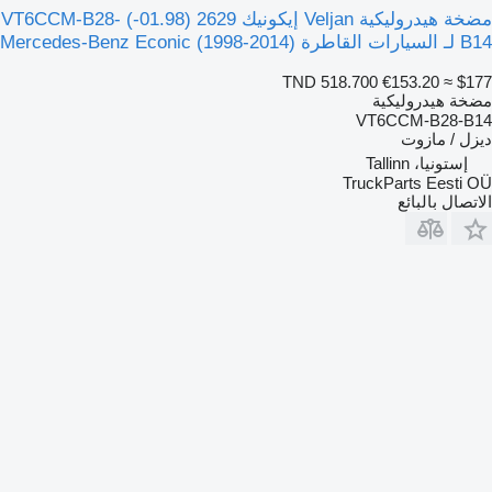
مضخة هيدروليكية Veljan إيكونيك 2629 (01.98-) VT6CCM-B28-
B14 لـ السيارات القاطرة Mercedes-Benz Econic (1998-2014)
TND 518.700
€153.20
≈ $177
مضخة هيدروليكية
VT6CCM-B28-B14
ديزل / مازوت
إستونيا، Tallinn
TruckParts Eesti OÜ
الاتصال بالبائع