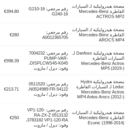
مضخة هيدروليكية لـ السيارات
رقم مرجعي: G210-16
القاطرة Mercedes-Benz
€394.80
G240-16
ACTROS MP2
مضخة هيدروليكية لـ السيارات
رقم مرجعي:
القاطرة Mercedes-Benz
€280
A0012365705
AROCS MP4
مضخة هيدروليكية Danfoss لـ
رقم مرجعي: 7004232
السيارات القاطرة
PUMP-VAR-
€998.39
DISPLCWS45-K045،
Mercedes-Benz Actros
MP5 (2019-)
وقود: ديزل / مازوت
مضخة هيدروليكية Hydro
رقم مرجعي: 0511520
Leduc لـ السيارات القاطرة
€213.71
N0524989 FR-54122،
Mercedes-Benz Actros
وقود: ديزل / مازوت
MP4 Antos Arocs (2012-)
رقم مرجعي: VP1-120-
مضخة هيدروليكية لـ السيارات
RA-ZX-Z 0513132
القاطرة Mercedes-Benz
€250
3783182 VP1-120-RA،
Econic (1998-2014)
وقود: ديزل / مازوت