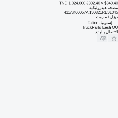
TND 1,024.000
€302.40
≈ $349.40
مضخة هيدروليكية
411AK00057A 190821RE91045
ديزل / مازوت
إستونيا، Tallinn
TruckParts Eesti OÜ
الاتصال بالبائع