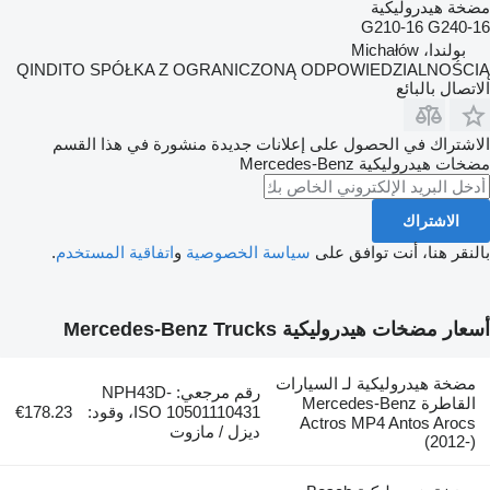
مضخة هيدروليكية
G210-16 G240-16
بولندا، Michałów
QINDITO SPÓŁKA Z OGRANICZONĄ ODPOWIEDZIALNOŚCIĄ
الاتصال بالبائع
الاشتراك في الحصول على إعلانات جديدة منشورة في هذا القسم
مضخات هيدروليكية
Mercedes-Benz
الاشتراك
بالنقر هنا، أنت توافق على
سياسة الخصوصية
و
اتفاقية المستخدم
.
أسعار مضخات هيدروليكية Mercedes-Benz Trucks
مضخة هيدروليكية لـ السيارات
رقم مرجعي: NPH43D-
القاطرة Mercedes-Benz
ISO 10501110431، وقود:
€178.23
Actros MP4 Antos Arocs
ديزل / مازوت
(2012-)