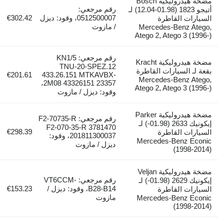
مضخة هيدروليكية Bosch
رقم مرجعي:
أتيجو 1823 (01.98-12.04) لـ
0512500007، وقود: ديزل
€302.42
السيارات القاطرة
/ مازوت
Mercedes-Benz Atego,
Atego 2, Atego 3 (1996-)
رقم مرجعي: KN1/5
مضخة هيدروليكية Kracht
TNU-20-SPEZ.12
بقعة لـ السيارات القاطرة
€201.61
433.26.151 MTKAVBX-
Mercedes-Benz Atego,
2M08 43326151 23357،
Atego 2, Atego 3 (1996-)
وقود: ديزل / مازوت
مضخة هيدروليكية Parker
رقم مرجعي: F2-70735-R
إيكونيك 2633 (01.98-) لـ
F2-070-35-R 3781470
€298.39
السيارات القاطرة
201811300037، وقود:
Mercedes-Benz Econic
ديزل / مازوت
(1998-2014)
مضخة هيدروليكية Veljan
رقم مرجعي: VT6CCM-
إيكونيك 2629 (01.98-) لـ
B28-B14، وقود: ديزل /
€153.23
السيارات القاطرة
مازوت
Mercedes-Benz Econic
(1998-2014)