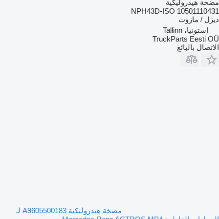
مضخة هيدروليكية
NPH43D-ISO 10501110431
ديزل / مازوت
إستونيا، Tallinn
TruckParts Eesti OÜ
الاتصال بالبائع
مضخة هيدروليكية A9605500183 لـ