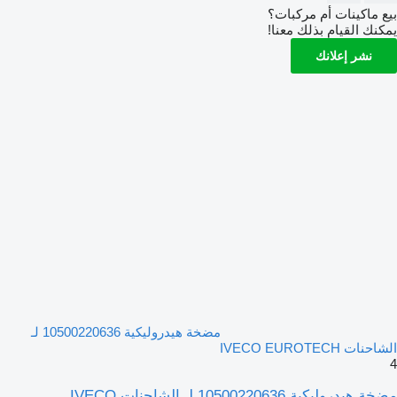
بيع ماكينات أم مركبات؟
يمكنك القيام بذلك معنا!
نشر إعلانك
مضخة هيدروليكية 10500220636 لـ
الشاحنات IVECO EUROTECH
4
مضخة هيدروليكية 10500220636 لـ الشاحنات IVECO