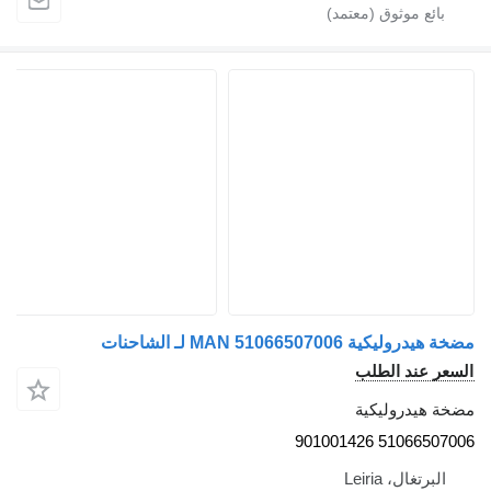
مضخة هيدروليكية MAN 51066507006 لـ الشاحنات
السعر عند الطلب
مضخة هيدروليكية
51066507006 901001426
البرتغال، Leiria