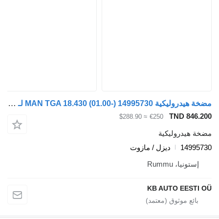
مضخة هيدروليكية MAN TGA 18.430 (01.00-) 14995730 لـ الشاحنات MAN 4-series, TGA (1993-2009)
TND 846.200
≈ $288.90
€250
مضخة هيدروليكية
14995730
ديزل / مازوت
إستونيا، Rummu
KB AUTO EESTI OÜ