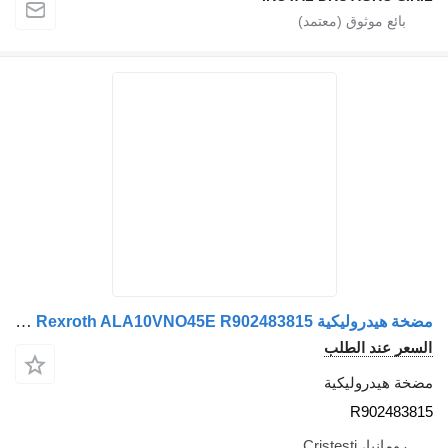
مضخة هيدروليكية Pompa hidraulică pentru ventilator de răcire Rexroth ALA10VNO45E R902483815 لـ الشاحنات MAN ALA10VNO45ED7253R
السعر عند الطلب
مضخة هيدروليكية
R902483815
رومانيا، Cristesti