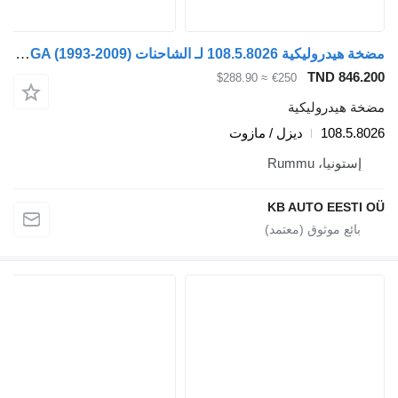
مضخة هيدروليكية 108.5.8026 لـ الشاحنات MAN 4-series, TGA (1993-2009)
TND 846.200
≈ $288.90
€250
مضخة هيدروليكية
108.5.8026
ديزل / مازوت
إستونيا، Rummu
KB AUTO EESTI OÜ