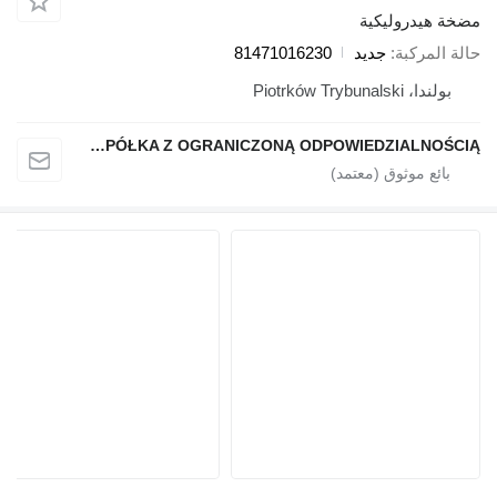
مضخة هيدروليكية
حالة المركبة
جديد
81471016230
بولندا، Piotrków Trybunalski
QINDITO SPÓŁKA Z OGRANICZONĄ ODPOWIEDZIALNOŚCIĄ