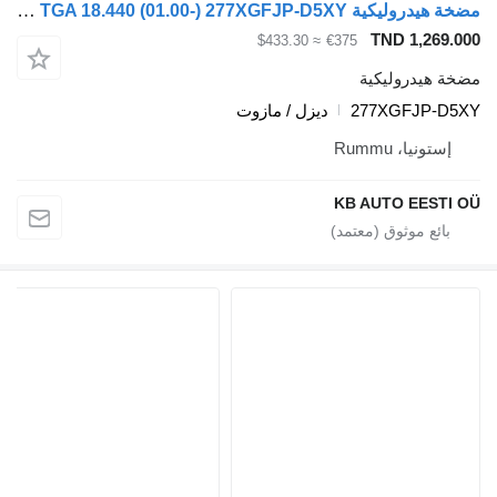
مضخة هيدروليكية TGA 18.440 (01.00-) 277XGFJP-D5XY لـ الشاحنات MAN 4-series, TGA (1993-2009)
TND 1,269.000
≈ $433.30
€375
مضخة هيدروليكية
277XGFJP-D5XY
ديزل / مازوت
إستونيا، Rummu
KB AUTO EESTI OÜ