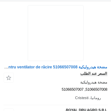
مضخة هيدروليكية Pompa hidraulică pentru ventilator de răcire 51066507008 لـ الشاحنات MAN
السعر عند الطلب
مضخة هيدروليكية
51066507008, 51066507007
رومانيا، Cristesti
ROYAL DRU AGRO S.R.L.