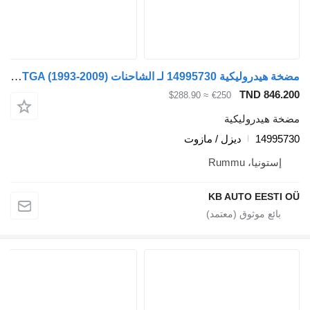
مضخة هيدروليكية 14995730 لـ الشاحنات MAN 4-series, TGA (1993-2009)
TND 846.200
≈ $288.90
€250
مضخة هيدروليكية
14995730
ديزل / مازوت
إستونيا، Rummu
KB AUTO EESTI OÜ