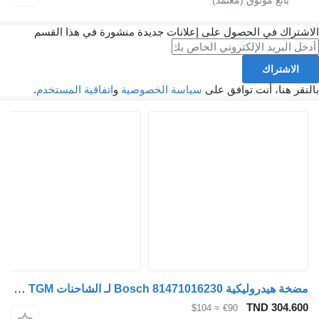
الاشتراك في الحصول على إعلانات جديدة منشورة في هذا القسم
الاشتراك
بالنقر هنا، أنت توافق على
سياسة الخصوصية
و
اتفاقية المستخدم
.
مضخة هيدروليكية Bosch 81471016230 لـ الشاحنات MAN TGA TGX TGL TGM
TND 304.600
≈ $104
€90