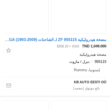
مضخة هيدروليكية ZF 955115 لـ الشاحنات MAN 4-series, TGA (1993-2009)
TND 1,049.000
≈ $358.20
€310
مضخة هيدروليكية
955115
ديزل / مازوت
إستونيا، Rummu
KB AUTO EESTI OÜ