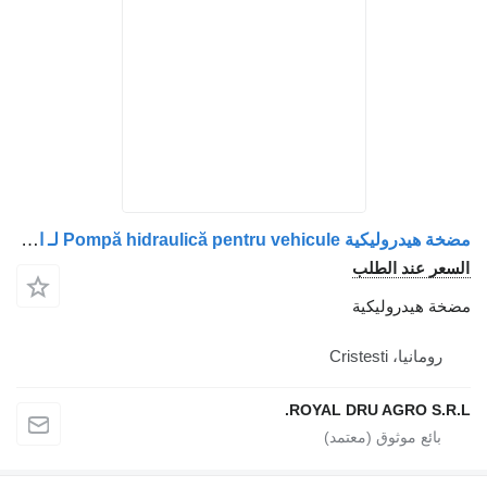
مضخة هيدروليكية Pompă hidraulică pentru vehicule لـ الشاحنات MAN – Coduri piese: 51385006122, 5138500-6122, 51958200104, 5195820-0104, 51385070070, 5138507-0070
السعر عند الطلب
مضخة هيدروليكية
رومانيا، Cristesti
ROYAL DRU AGRO S.R.L.