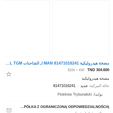
مضخة هيدروليكية MAN 81471016241 لـ الشاحنات MAN TGA TGX TGL TGM
TND 304.600
≈ $104
€90
مضخة هيدروليكية
حالة المركبة
جديد
81471016241
بولندا، Piotrków Trybunalski
QINDITO SPÓŁKA Z OGRANICZONĄ ODPOWIEDZIALNOŚCIĄ