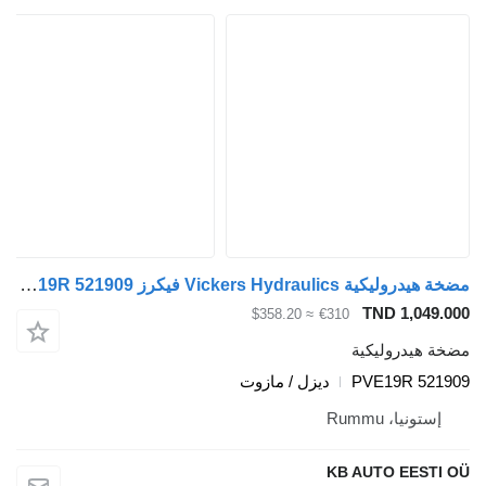
مضخة هيدروليكية Vickers Hydraulics فيكرز TGA 18.430 (01.00-) PVE19R 521909 لـ الشاحنات MAN 4-series, TGA (1993-2009)
TND 1,049.000
≈ $358.20
€310
مضخة هيدروليكية
PVE19R 521909
ديزل / مازوت
إستونيا، Rummu
KB AUTO EESTI OÜ