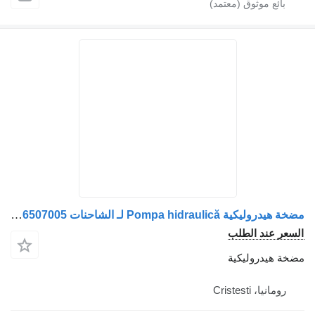
مضخة هيدروليكية Pompa hidraulică لـ الشاحنات MAN 51066507005
السعر عند الطلب
مضخة هيدروليكية
رومانيا، Cristesti