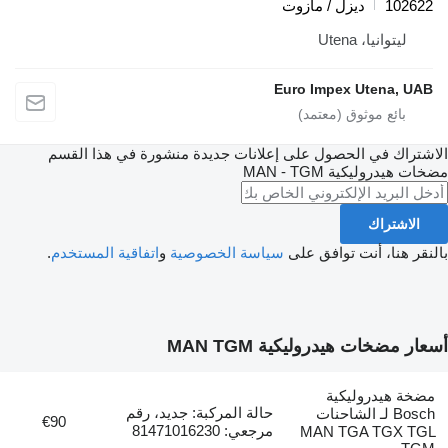
102622
ديزل / مازوت
ليتوانيا، Utena
Euro Impex Utena, UAB
الاشتراك في الحصول على إعلانات جديدة منشورة في هذا القسم
مضخات هيدروليكية
MAN - TGM
الاشتراك
بالنقر هنا، أنت توافق على
سياسة الخصوصية
و
اتفاقية المستخدم
.
أسعار مضخات هيدروليكية MAN TGM
مضخة هيدروليكية
حالة المركبة: جديد، رقم
Bosch لـ الشاحنات
€90
مرجعي: 81471016230
MAN TGA TGX TGL