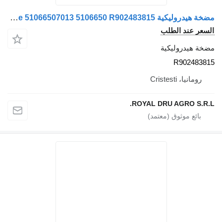
مضخة هيدروليكية Pompa hidraulică pentru ventilator de răcire 51066507013 5106650 R902483815 لـ الشاحنات MAN ALA10VNO45ED7253R
السعر عند الطلب
مضخة هيدروليكية
R902483815
رومانيا، Cristesti
ROYAL DRU AGRO S.R.L.