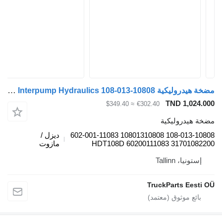
مضخة هيدروليكية Interpump Hydraulics 108-013-10808 لـ الشاحنات MAN TGL, TGM, TGS, TGX (2005-2021)
TND 1,024.000
≈ $349.40
€302.40
مضخة هيدروليكية
108-013-10808 10801310808 602-001-11083
ديزل /
HDT108D 60200111083 31701082200
مازوت
إستونيا، Tallinn
TruckParts Eesti OÜ