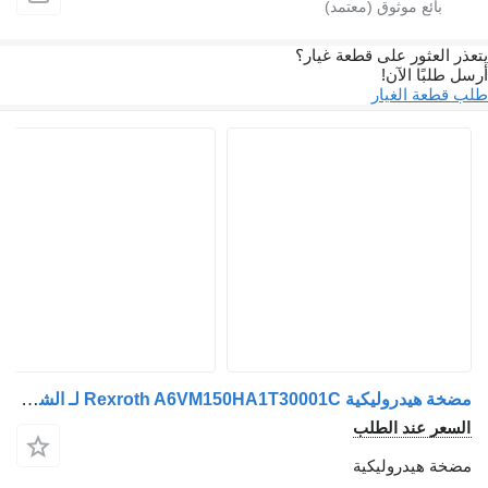
يتعذر العثور على قطعة غيار؟
أرسل طلبًا الآن!
طلب قطعة الغيار
مضخة هيدروليكية Rexroth A6VM150HA1T30001C لـ الشاحنات
السعر عند الطلب
مضخة هيدروليكية