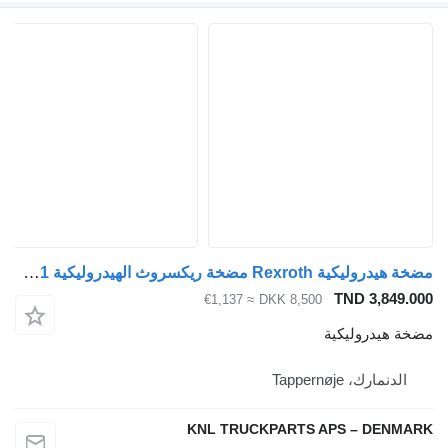
مضخة هيدروليكية Rexroth مضخة ريكسروث الهيدروليكية EP649HD / 90980961 لـ الشاحنات
TND 3,849.000
≈ €1,137
DKK 8,500
مضخة هيدروليكية
الدنمارك، Tappernøje
KNL TRUCKPARTS APS – DENMARK