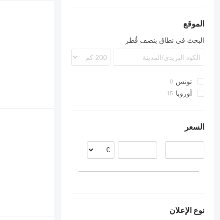
Econic
FH
LK
FL
الموقع
FM
البحث في نطاق بنصف قُطر
FMX
L-series
VNL
تونس
أوروبا
إستونيا
بولندا
السعر
الدنمارك
–
نوع الإعلان