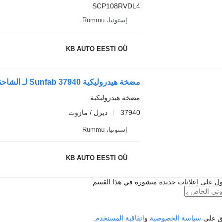
SCP108RVDL4
إستونيا، Rummu
KB AUTO EESTI OÜ
مضخة هيدروليكية Sunfab 37940 لـ الشاحنات Scania 4-series (1995-2006)
مضخة هيدروليكية
37940
ديزل / مازوت
إستونيا، Rummu
KB AUTO EESTI OÜ
ل على إعلانات جديدة منشورة في هذا القسم
فق على
سياسة الخصوصية
و
اتفاقية المستخدم
.