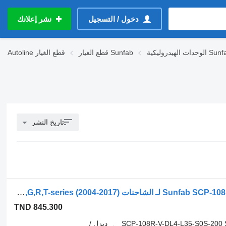
دخول / التسجيل
نشر إعلانك
 الهيدروليكية Sunfab
قطع الغيار Sunfab
قطع الغيار
Autoline
تاريخ النشر
مضخة هيدروليكية Sunfab SCP-108R-V-DL4-L35-S0S-200 لـ الشاحنات Scania P,G,R,T-series (2004-2017)
TND 845.300
SCP-108R-V-DL4-L35-S0S-200
ديزل /