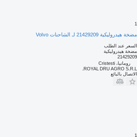
1
مضخة هيدروليكية 21429209 لـ الشاحنات Volvo
السعر عند الطلب
مضخة هيدروليكية
21429209
رومانيا، Cristesti
ROYAL DRU AGRO S.R.L.
الاتصال بالبائع
1