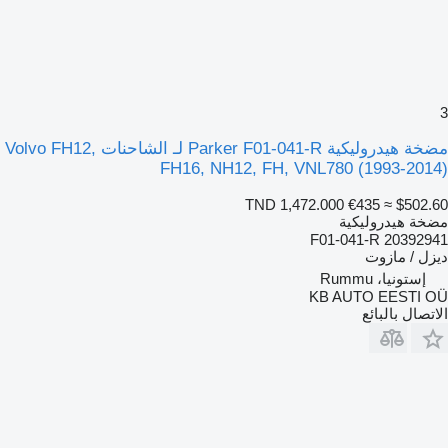
3
مضخة هيدروليكية Parker F01-041-R لـ الشاحنات Volvo FH12,
FH16, NH12, FH, VNL780 (1993-2014)
TND 1,472.000
€435
≈ $502.60
مضخة هيدروليكية
F01-041-R 20392941
ديزل / مازوت
إستونيا، Rummu
KB AUTO EESTI OÜ
الاتصال بالبائع