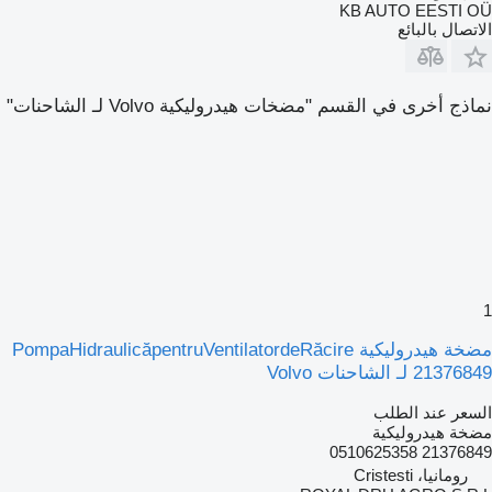
KB AUTO EESTI OÜ
الاتصال بالبائع
نماذج أخرى في القسم "مضخات هيدروليكية Volvo لـ الشاحنات"
1
مضخة هيدروليكية PompaHidraulicăpentruVentilatordeRăcire
21376849 لـ الشاحنات Volvo
السعر عند الطلب
مضخة هيدروليكية
21376849 0510625358
رومانيا، Cristesti