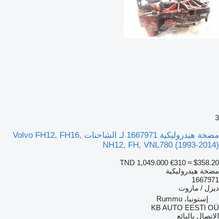
3
مضخة هيدروليكية 1667971 لـ الشاحنات Volvo FH12, FH16,
NH12, FH, VNL780 (1993-2014)
TND 1,049.000
€310
≈ $358.20
مضخة هيدروليكية
1667971
ديزل / مازوت
إستونيا، Rummu
KB AUTO EESTI OÜ
الاتصال بالبائع