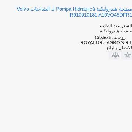
مضخة هيدروليكية Pompa Hidraulică لـ الشاحنات Volvo
R910910181 A10VO45DFR1
السعر عند الطلب
مضخة هيدروليكية
رومانيا، Cristesti
ROYAL DRU AGRO S.R.L.
الاتصال بالبائع