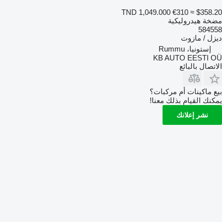
TND 1,049.000
€310
≈ $358.20
مضخة هيدروليكية
584558
ديزل / مازوت
إستونيا، Rummu
KB AUTO EESTI OÜ
الاتصال بالبائع
بيع ماكينات أم مركبات؟
يمكنك القيام بذلك معنا!
نشر إعلانك