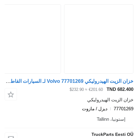
خزان الزيت الهيدروليكي Volvo 77701269 لـ السيارات القاطرة Volvo FM7-FM12, FM, FMX (1998-2014)
TND 682.400
≈ $232.90
€201.60
خزان الزيت الهيدروليكي
77701269
ديزل / مازوت
إستونيا، Tallinn
TruckParts Eesti OÜ