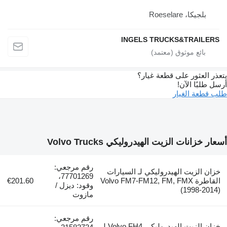
بلجيكا، Roeselare
INGELS TRUCKS&TRAILERS
يتعذر العثور على قطعة غيار؟
أرسل طلبًا الآن!
طلب قطعة الغيار
أسعار خزانات الزيت الهيدروليكي Volvo Trucks
رقم مرجعي:
خزان الزيت الهيدروليكي لـ السيارات
77701269،
القاطرة Volvo FM7-FM12, FM, FMX
€201.60
وقود: ديزل /
(1998-2014)
مازوت
رقم مرجعي:
خزان الزيت الهيدروليكي Volvo FH4 لـ