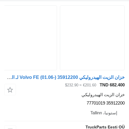
خزان الزيت الهيدروليكي Volvo FE (01.06-) 35912200 لـ السيارات القاطرة Volvo FL, FE (2005-2014)
TND 682.400
≈ $232.90
€201.60
خزان الزيت الهيدروليكي
35912200 77701019
إستونيا، Tallinn
TruckParts Eesti OÜ