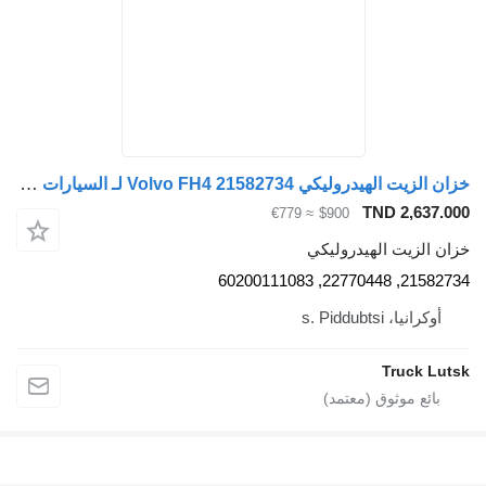
خزان الزيت الهيدروليكي Volvo FH4 21582734 لـ السيارات القاطرة Volvo FH4
TND 2,637.000
≈ €779
$900
خزان الزيت الهيدروليكي
21582734, 22770448, 60200111083
أوكرانيا، s. Piddubtsi
Truck Lutsk