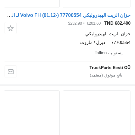
خزان الزيت الهيدروليكي Volvo FH (01.12-) 77700554 لـ السيارات القاطرة Volvo FH, FM, FMX-4 series (2013-)
TND 682.400
≈ $232.90
€201.60
خزان الزيت الهيدروليكي
77700554
ديزل / مازوت
إستونيا، Tallinn
TruckParts Eesti OÜ