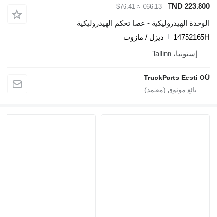
TN
≈ $76.41
€66.13
دروليكية - عصا تحكم الهيدروليكية
ديزل / مازوت
Tal
TruckPart