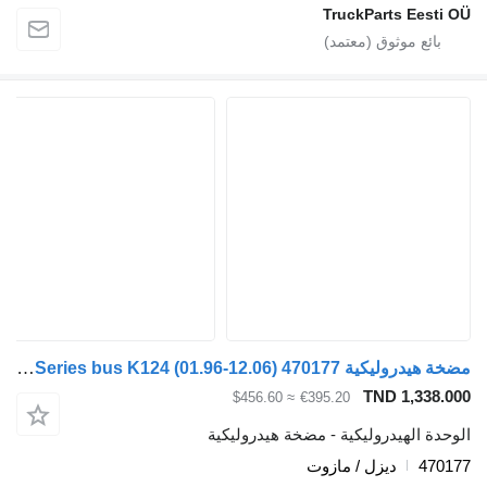
TruckPart
مضخة هيدروليكية Scania 4-Series bus K124 (01.96-12.06) 470177 لـ الباصات Scania 4-series bus (1995-2006)
TND 
≈ $456.60
€395.20
دروليكية - مضخة هيدروليكية
ديزل / مازوت