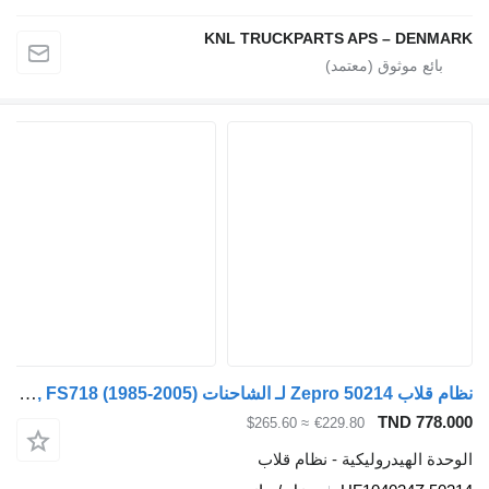
KNL TRUCKPARTS APS –
نظام قلاب Zepro 50214 لـ الشاحنات Volvo FL, FL6, FL7, FL10, FL12, FS718 (1985-2005)
TN
≈ $265.60
€229.80
دروليكية - نظام قلاب