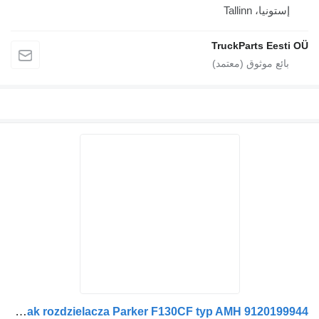
Tal
TruckPart
Suwak rozdzielacza Parker F130CF typ AMH 9120199944 لـ منصة رافعة هيدروليكية