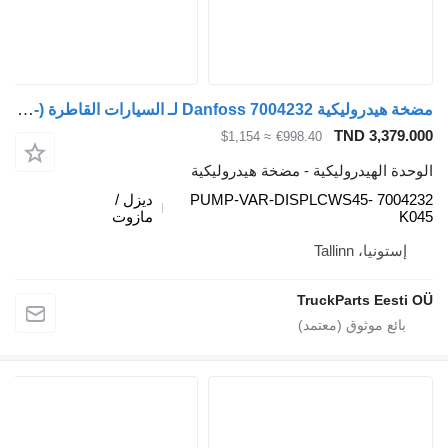
مضخة هيدروليكية Danfoss 7004232 لـ السيارات القاطرة Mercedes-Benz Actros MP5 (2019-)
TND 
≈ $1,154
€998.40
دروليكية - مضخة هيدروليكية
7004232 PUMP-VAR-DISPLCWS4
ديزل /
مازوت
Tal
TruckPart