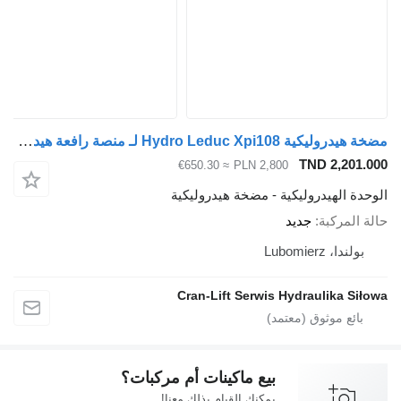
مضخة هيدروليكية Hydro Leduc Xpi108 لـ منصة رافعة هيدروليكية
TND 
≈ €650.30
PLN 2,800
دروليكية - مضخة هيدروليكية
ة
جديد
Cran-Lift Serwis Hydraul
بيع ماكينات أم مركبات؟
يمكنك القيام بذلك معنا!