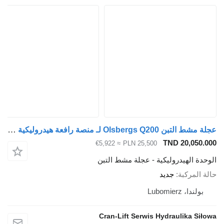
عجلة مشط التبن Olsbergs Q200 لـ منصة رافعة هيدروليكية Olsbergs PV90 / PV91
TND 2
≈ €5,922
PLN 25,500
دروليكية - عجلة مشط التبن
ة
جديد
Cran-Lift Serwis Hydraul