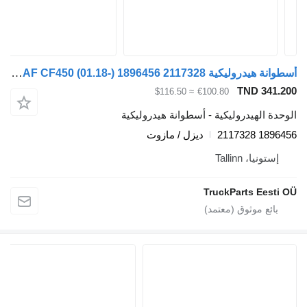
أسطوانة هيدروليكية DAF CF450 (01.18-) 1896456 2117328 لـ السيارات القاطرة DAF CF450, CF460 (2017-)
TN
≈ $116.50
€100.80
دروليكية - أسطوانة هيدروليكية
ديزل / مازوت
Tal
TruckPart