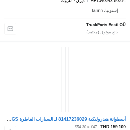
ديزل / مازوت
Tal
TruckPart
أسطوانة هيدروليكية 81417236029 لـ السيارات القاطرة MAN TGS
TN
≈ $54.30
€47