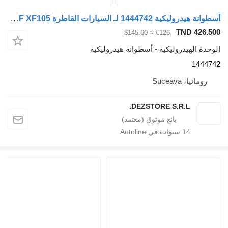
أسطوانة هيدروليكية 1444742 لـ السيارات القاطرة DAF XF105
TN
≈ $145.60
€126
دروليكية - أسطوانة هيدروليكية
Su
DEZSTORE S.R.
1
سنوات في Autoline