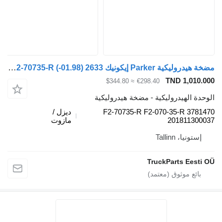
مضخة هيدروليكية Parker إيكونيك 2633 (01.98-) F2-70735-R لـ السيارات القاطرة Mercedes-Benz Econic (1998-2014)
TND 
≈ $344.80
€298.40
دروليكية - مضخة هيدروليكية
F2-70735-R F2-070-35-
ديزل /
201
مازوت
Tal
TruckPart