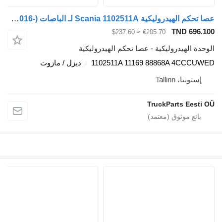
عصا تحكم الهيدروليكية Scania 1102511A لـ الباصات Scania K-Series (2016-)
TN
≈ $237.60
€205.70
دروليكية - عصا تحكم الهيدروليكية
1102511A 11169 88868A
ديزل / مازوت
Tal
TruckPart