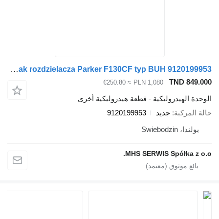
Suwak rozdzielacza Parker F130CF typ BUH 9120199953 لـ منصة رافعة هيدروليكية
TN
≈ €250.80
PLN 1,080
دروليكية - قطعة هيدروليكية أخرى
ة
جديد
9120199953
MHS SERWIS Spó