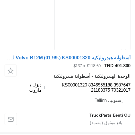
أسطوانة هيدروليكية Volvo B12M (01.99-) KS00001320 لـ الباصات Volvo B6, B7, B9, B10, B12 bus (1978-2011)
TN
≈ $137
€118.60
دروليكية - أسطوانة هيدروليكية
KS00001320 834695518
ديزل /
21183375
مازوت
Tal
TruckPart