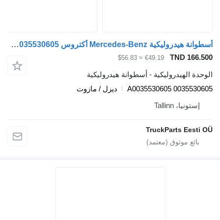
أسطوانة هيدروليكية Mercedes-Benz أكتروس mp4 2545 (01.13-) A0035530605 لـ السيارات القاطرة Mercedes-Benz Actros MP4 Antos Arocs (2012-)
TN
≈ $56.83
€49.19
دروليكية - أسطوانة هيدروليكية
A0035530605 0
ديزل / مازوت
Tal
TruckPart