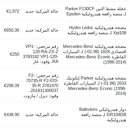
عجلة مشط التبن Parker F130CF
حالة المركبة: جديد
€1,972
يدروليكية Epsilon
مضخة هيدروليكية Hydro Leduc
حالة المركبة: جديد
€650.30
مضخة هيدروليكية Mercedes-Benz
رقم مرجعي: VP1-
اقتصادي 1828 (01.98-) لـ السيارات
120-RA-ZX-Z
€250
3783182 VP1-120-
اطرة Mercedes-Benz Econic
RA، وقود: غاز
(
رقم مرجعي: F2-
مضخة هيدروليكية Parker إيكونيك
70735-R F2-070-
2633 (01.98-) لـ السيارات القاطرة
€298.39
35-R 3781470
Mercedes-Benz Eco
201811300037،
وقود: ديزل / مازوت
دوار هيدروليكي Baltrotors
GR104D لـ منصة رافعة
حالة المركبة: جديد
€438.90