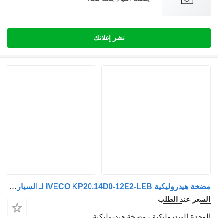
نشر إعلانك
مضخة هيدروليكية IVECO KP20.14D0-12E2-LEB لـ السيارات القاطرة IVECO EUROTECH
الطلب
دروليكية - مضخة هيدروليكية