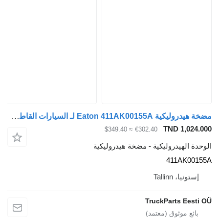
مضخة هيدروليكية Eaton 411AK00155A لـ السيارات القاطرة Scania P,G,R,T-series (2004-2017)
TND 
≈ $349.40
€302.40
دروليكية - مضخة هيدروليكية
411
Tal
TruckPart