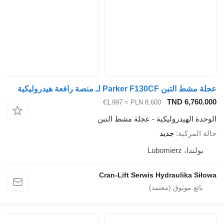
 منصة رافعة هيدروليكية
TND 
≈ €1,997
PLN 8,600
دروليكية - عجلة مشط التبن
ة
جديد
Cran-Lift Serwis Hydraul