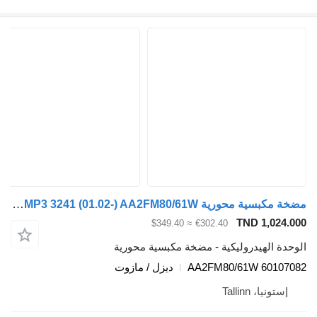
مضخة مكبسية محورية Rexroth Actros MP2/MP3 3241 (01.02-) AA2FM80/61W لـ السيارات القاطرة Mercedes-Benz Actros, Axor MP1, MP2, MP3 (1996-2014)
TND 
≈ $349.40
€302.40
يدروليكية - مضخة مكبسية محورية
AA2FM80/61W 
ديزل / مازوت
Tal