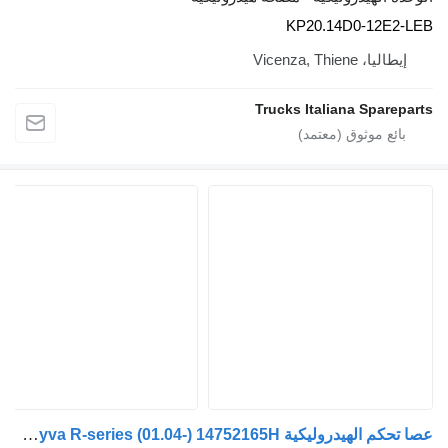
KP20.14D0
Vic
Trucks Italiana 
عصا تحكم الهيدروليكية Hyva R-series (01.04-) 14752165H لـ السيارات القاطرة Scania P,G,R,T-series (2004-2017)