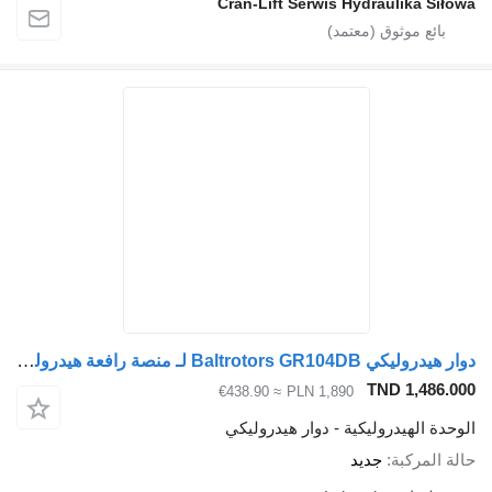
Cran-Lift Serwis Hydraul
دوار هيدروليكي Baltrotors GR104DB لـ منصة رافعة هيدروليكية
TND 
≈ €438.90
PLN 1,890
دروليكية - دوار هيدروليكي
ة
جديد