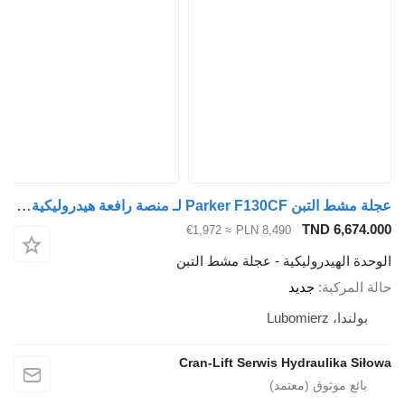
عجلة مشط التبن Parker F130CF لـ منصة رافعة هيدروليكية Epsilon
TND 
≈ €1,972
PLN 8,490
دروليكية - عجلة مشط التبن
ة
جديد
Cran-Lift Serwis Hydraul