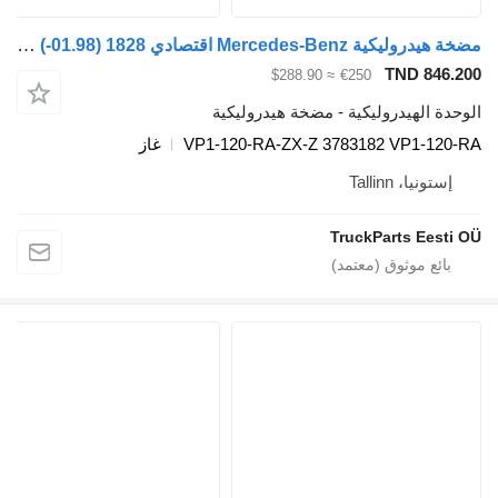
مضخة هيدروليكية Mercedes-Benz اقتصادي 1828 (01.98-) VP1-120-RA-ZX-Z لـ السيارات القاطرة Mercedes-Benz Econic (1998-2014)
TN
≈ $288.90
€250
دروليكية - مضخة هيدروليكية
VP1-120-RA-ZX-Z 3783182 V
غاز
Tal
TruckPart