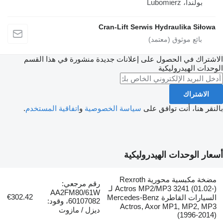
Cran-Lift Serwis Hydraul
الحصول على إعلانات جديدة منشورة في هذا القسم
روليكية
نت توافق على
سياسة الخصوصية
و
اتفاقية المستخدم
.
ات الهيدروليكية
مضخة مكبسية محورية Rexroth
رقم مرجعي:
Actros MP2/MP3 3241 (01.02-) لـ
AA2FM80/61W
€302.42
السيارات القاطرة Mercedes-Benz
60107082، وقود:
Actros, Axor MP1
ديزل / مازوت
(