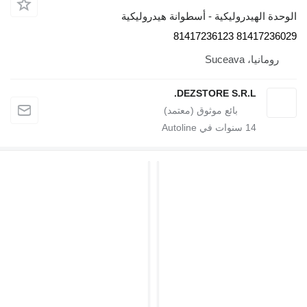
دروليكية - أسطوانة هيدروليكية
81417
Su
DEZSTORE S.R.
1
سنوات في Autoline