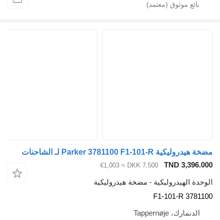
Parker 378 لـ الشاحنات
TND 
≈ €1,003
DKK 7,500
دروليكية - مضخة هيدروليكية
Tapper