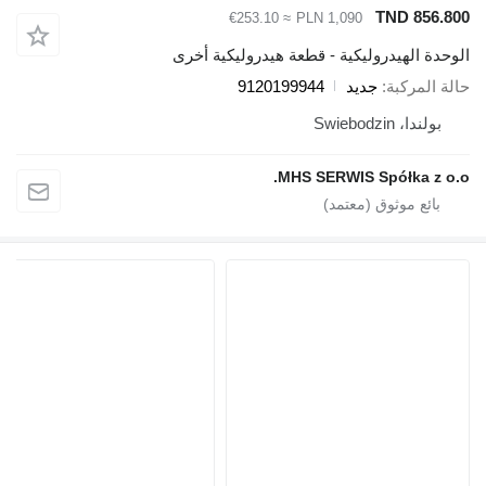
TN
≈ €253.10
PLN 1,090
دروليكية - قطعة هيدروليكية أخرى
ة
جديد
9120199944
MHS SERWIS Spó