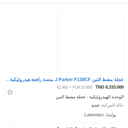
عجلة مشط التبن Parker F130CF لـ منصة رافعة هيدروليكية Penz
TND 
≈ €2,462
PLN 10,600
دروليكية - عجلة مشط التبن
ة
جديد