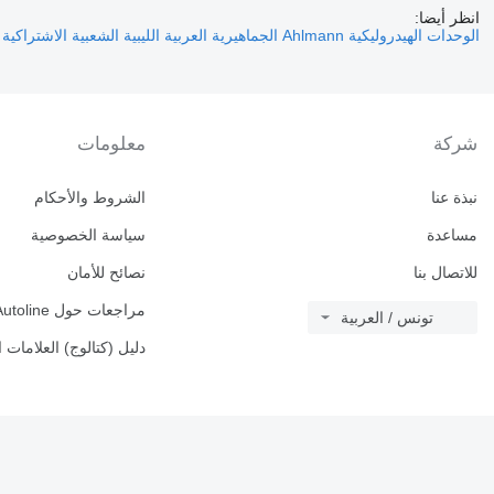
انظر أيضا:
الوحدات الهيدروليكية Ahlmann الجماهيرية العربية الليبية الشعبية الاشتراكية
شركة
معلومات
نبذة عنا
الشروط والأحكام
مساعدة
سياسة الخصوصية
للاتصال بنا
نصائح للأمان
مراجعات حول Autoline
تونس / العربية
دليل (كتالوج) العلامات ا