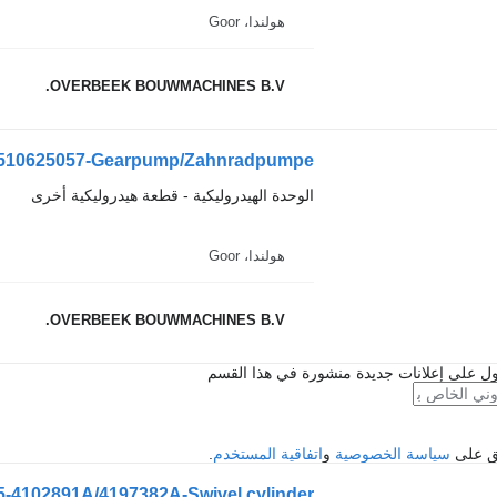
هولندا، Goor
OVERBEEK BOUWMACHINES B.V.
0510625057-Gearpump/Zahnradpumpe
الوحدة الهيدروليكية - قطعة هيدروليكية أخرى
هولندا، Goor
OVERBEEK BOUWMACHINES B.V.
ل على إعلانات جديدة منشورة في هذا القسم
فق على
سياسة الخصوصية
و
اتفاقية المستخدم
.
-4102891A/4197382A-Swivel cylinder