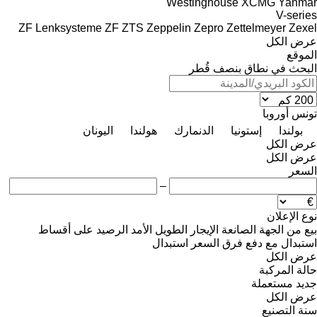
Westinghouse
XCMG
Yanmar
V-series
ZF Lenksysteme
ZF
ZTS
Zeppelin
Zepro
Zettelmeyer
Zexel
عرض الكل
الموقع
البحث في نطاق بنصف قُطر
تونس
أوروبا
بولندا
إستونيا
الدنمارك
هولندا
اليونان
عرض الكل
عرض الكل
السعر
–
نوع الإعلان
بيع
من الجهة الصانعة
الإيجار الطويل الأمد
الرصيد
على أقساط
استبدال مع دفع فرق السعر
استبدال
عرض الكل
حالة المركبة
جديد
مستعملة
عرض الكل
سنة التصنيع