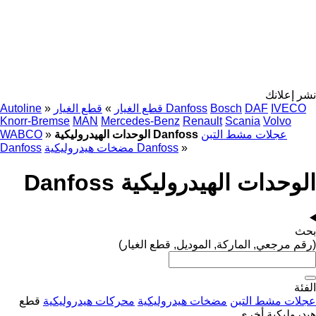
نشر إعلانك
IVECO
DAF
Bosch
قطع الغيار Danfoss
قطع الغيار
»
»
Autoline
Knorr-Bremse
MAN
Mercedes-Benz
Renault
Scania
Volvo
عجلات مشط التبن
الوحدات الهيدروليكية Danfoss
»
WABCO
»
مضخات هيدروليكية Danfoss
Danfoss
الوحدات الهيدروليكية Danfoss
بحث
(رقم مرجعي, الماركة, الموديل, قطع الغيار)
الفئة
عجلات مشط التبن
مضخات هيدروليكية
محركات هيدروليكية
قطع
هيدروليكية أخرى