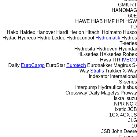
GMK
RT
HANOMAG
60E
HAWE
HIAB
HMF
HPI
HSW
TD
Hako
Haldex
Hanover
Hardi
Herion
Hitachi
Holmatro
Husco
Hydac
Hydreco
Hydro Leduc
Hydrocontrol
Hydromatik
Hydros
T-series
Hydrosila
Hydroven
Hyundai
HL-series
HX-series
Robex
Hyva
ITR
IVECO
Daily
EuroCargo
EuroStar
Eurotech
Eurotrakker
Magirus
S-
Way
Stralis
Trakker
X-Way
Indexator
International
S-series
Interpump Hydraulics
Irisbus
Crossway
Daily
Magelys
Proway
Iskra
Isuzu
NPR
NQR
Ixetic
JCB
1CX
4CX
JS
JLG
10
JSB
John Deere
F-series