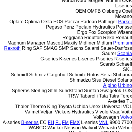
Norba
Nord
Norgren
Nummi
O&K
L-series
OEM
OMFB
Olsbergs
Opel
Movano
Optare
Optima
Orsta
POS
Paccar
Padoan
Palfinger
Parker
Pegaso
Penz
Poclain Hydraulics
Ponsse
Ergo
Fox
Scorpion
Wisent
Reggiana Riduttori
Reko
Renault
Magnum
Manager
Mascott
Maxity
Midliner
Midlum
Premium
Rexroth
Ring
SAF
SMAG
SMP
Sachs
Salami
Sauer-Danfoss
Saurer
Scania
G-series
K-series
L-series
P-series
R-series
Scarab
Schaeff
SKL
Schmidt
Schmitz Cargobull
Schmitz Rotos
Setra
Shibaura
Shimadzu
Sisu Diesel
Solaris
Alpino
Urbino
Spheros
Sterling
Stihl
Sundstrand
Sunfab
Swagelok
TOS
TRW
Tabarelli
Tata
Tatra
Terex
A-series
TL
Thaler
Thermo King
Toyota
Uchida
Unex
Universal
VDL
Valmet
Veljan
Vickers Hydraulics
Vivolo
Voac
Voith
Volkswagen
Volvo
A-series
B-series
EC
FH
FL
FM
FMX
L-series
VNL
9900
7700
WABCO
Wacker Neuson
Walvoil
Webasto
Weber