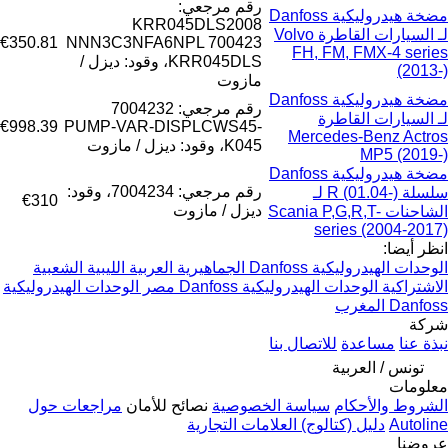
رقم مرجعي:
مضخة هيدروليكية Danfoss
KRR045DLS2008
لـ السيارات القاطرة Volvo
€350.81
NNN3C3NFA6NPL 700423
FH, FM, FMX-4 series
KRR045DLS، وقود: ديزل /
(2013-)
مازوت
مضخة هيدروليكية Danfoss
رقم مرجعي: 7004232
لـ السيارات القاطرة
€998.39
PUMP-VAR-DISPLCWS45-
Mercedes-Benz Actros
K045، وقود: ديزل / مازوت
MP5 (2019-)
مضخة هيدروليكية Danfoss
رقم مرجعي: 7004234، وقود:
سلسلة R (01.04-) لـ
€310
ديزل / مازوت
الشاحنات Scania P,G,R,T-
series (2004-2017)
انظر أيضا:
الوحدات الهيدروليكية Danfoss الجماهيرية العربية الليبية الشعبية
الاشتراكية
الوحدات الهيدروليكية Danfoss مصر
الوحدات الهيدروليكية
Danfoss المغرب
شركة
نبذة عنا
مساعدة
للاتصال بنا
تونس / العربية
معلومات
الشروط والأحكام
سياسة الخصوصية
نصائح للأمان
مراجعات حول
Autoline
دليل (كتالوج) العلامات التجارية
عروضنا