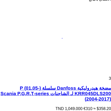
3
مضخة هيدروليكية Danfoss سلسلة P (01.05-)
KRR045DLS200 لـ الشاحنات Scania P,G,R,T-series
(2004-2017)
TND 1,049.000
€310
≈ $358.20