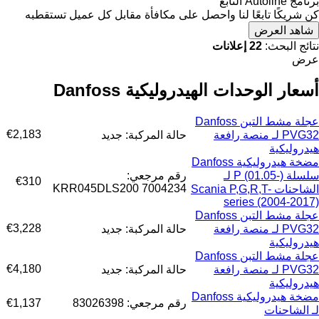
برنامج Autoline التابع
كن شريكًا تابعًا لنا واحصل على مكافأة مقابل كل عميل تستقطبه
شاهد العرض
نتائج البحث:
22 إعلانات
عرض
أسعار الوحدات الهيدروليكية Danfoss
عجلة مشط التبن Danfoss
€2,183
PVG32 لـ منصة رافعة
حالة المركبة: جديد
هيدروليكية
مضخة هيدروليكية Danfoss
سلسلة P (01.05-) لـ
رقم مرجعي:
€310
KRR045DLS200 7004234
الشاحنات Scania P,G,R,T-
series (2004-2017)
عجلة مشط التبن Danfoss
€3,228
PVG32 لـ منصة رافعة
حالة المركبة: جديد
هيدروليكية
عجلة مشط التبن Danfoss
€4,180
PVG32 لـ منصة رافعة
حالة المركبة: جديد
هيدروليكية
مضخة هيدروليكية Danfoss
رقم مرجعي: 83026398
€1,137
لـ الشاحنات