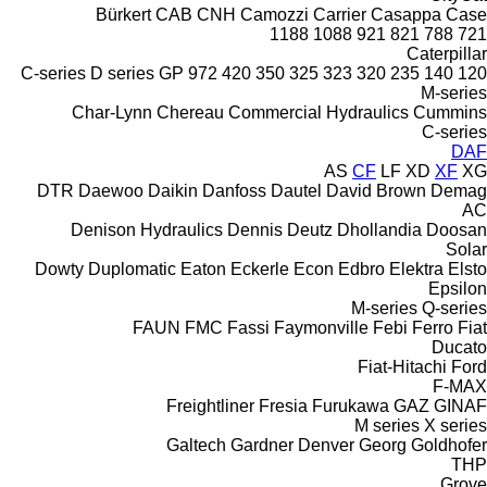
Bürkert
CAB
CNH
Camozzi
Carrier
Casappa
Case
1188
1088
921
821
788
721
Caterpillar
C-series
D series
GP
972
420
350
325
323
320
235
140
120
M-series
Char-Lynn
Chereau
Commercial Hydraulics
Cummins
C-series
DAF
AS
CF
LF
XD
XF
XG
DTR
Daewoo
Daikin
Danfoss
Dautel
David Brown
Demag
AC
Denison Hydraulics
Dennis
Deutz
Dhollandia
Doosan
Solar
Dowty
Duplomatic
Eaton
Eckerle
Econ
Edbro
Elektra
Elsto
Epsilon
M-series
Q-series
FAUN
FMC
Fassi
Faymonville
Febi
Ferro
Fiat
Ducato
Fiat-Hitachi
Ford
F-MAX
Freightliner
Fresia
Furukawa
GAZ
GINAF
M series
X series
Galtech
Gardner Denver
Georg
Goldhofer
THP
Grove