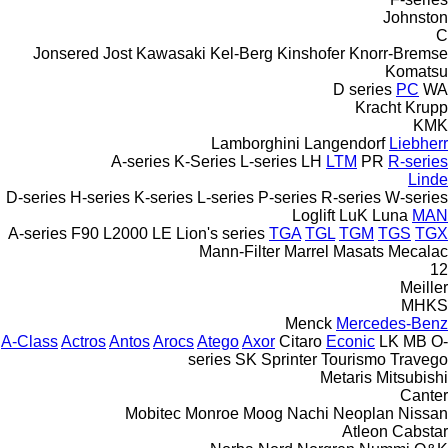
Johnston
C
Jonsered
Jost
Kawasaki
Kel-Berg
Kinshofer
Knorr-Bremse
Komatsu
D series
PC
WA
Kracht
Krupp
KMK
Lamborghini
Langendorf
Liebherr
A-series
K-Series
L-series
LH
LTM
PR
R-series
Linde
D-series
H-series
K-series
L-series
P-series
R-series
W-series
Loglift
LuK
Luna
MAN
A-series
F90
L2000
LE
Lion's series
TGA
TGL
TGM
TGS
TGX
Mann-Filter
Marrel
Masats
Mecalac
12
Meiller
MHKS
Menck
Mercedes-Benz
A-Class
Actros
Antos
Arocs
Atego
Axor
Citaro
Econic
LK
MB
O-
series
SK
Sprinter
Tourismo
Travego
Metaris
Mitsubishi
Canter
Mobitec
Monroe
Moog
Nachi
Neoplan
Nissan
Atleon
Cabstar