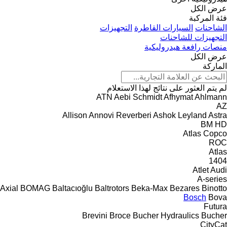
عرض الكل
فئة المركبة
الشاحنات
السيارات القاطرة
التجهيزات
التجهيزات للشاحنات
منصات رافعة هيدروليكية
عرض الكل
الماركة
لم يتم العثور على نتائج لهذا الاستعلام
ATN
Aebi Schmidt
Afhymat
Ahlmann
AZ
Allison
Annovi Reverberi
Ashok Leyland
Astra
BM
HD
Atlas Copco
ROC
Atlas
1404
Atlet
Audi
A-series
Axial
BOMAG
Baltacıoğlu
Baltrotors
Beka-Max
Bezares
Binotto
Bosch
Bova
Futura
Brevini
Broce
Bucher Hydraulics
Bucher
CityCat