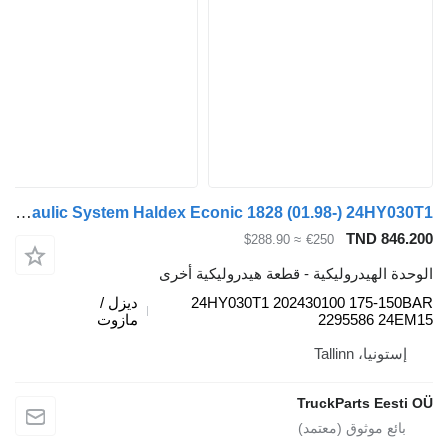
Tail Lift Hydraulic System Haldex Econic 1828 (01.98-) 24HY030T1 لـ السيارات القاطرة Mercedes-Benz Econic (1998-2014)
TND 846.200
≈ $288.90
€250
الوحدة الهيدروليكية - قطعة هيدروليكية أخرى
24HY030T1 202430100 175-150BAR
ديزل /
2295586 24EM15
مازوت
إستونيا، Tallinn
TruckParts Eesti OÜ