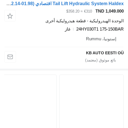
Tail Lift Hydraulic System Haldex اقتصادي (01.98-12.14) 24HY030T1 لـ الشاحنات Mercedes-Benz Econic (1998-2014)
TND 1,049.000
≈ $358.20
€310
الوحدة الهيدروليكية - قطعة هيدروليكية أخرى
24HY030T1 175-150BAR
غاز
إستونيا، Rummu
KB AUTO EESTI OÜ