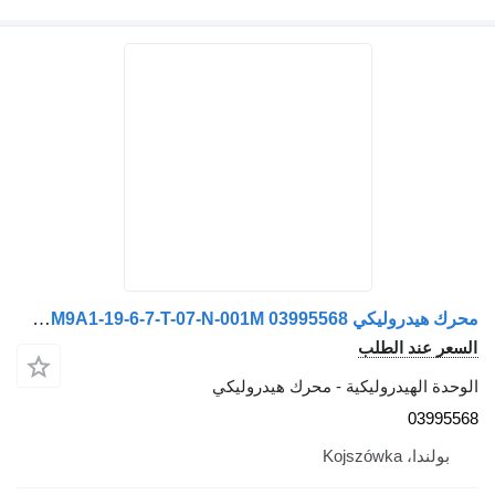
محرك هيدروليكي Haldex WM9A1-19-6-7-T-07-N-001M 03995568
السعر عند الطلب
الوحدة الهيدروليكية - محرك هيدروليكي
03995568
بولندا، Kojszówka