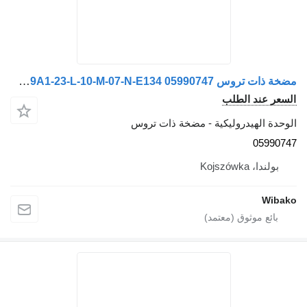
مضخة ذات تروس Haldex W9A1-23-L-10-M-07-N-E134 05990747
السعر عند الطلب
الوحدة الهيدروليكية - مضخة ذات تروس
05990747
بولندا، Kojszówka
Wibako