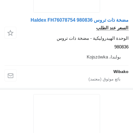
مضخة ذات تروس Haldex FH76078754 980836
السعر عند الطلب
الوحدة الهيدروليكية - مضخة ذات تروس
980836
بولندا، Kojszówka
Wibako