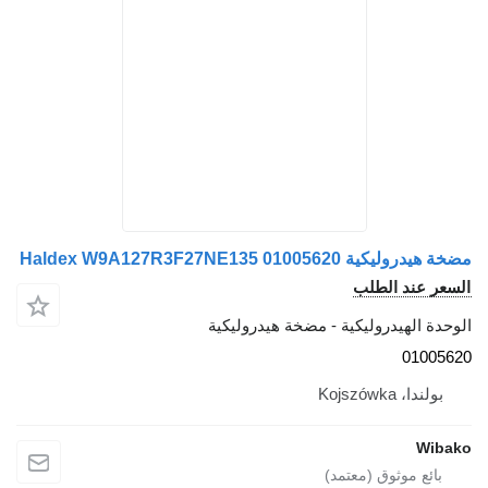
مضخة هيدروليكية Haldex W9A127R3F27NE135 01005620
السعر عند الطلب
الوحدة الهيدروليكية - مضخة هيدروليكية
01005620
بولندا، Kojszówka
Wibako