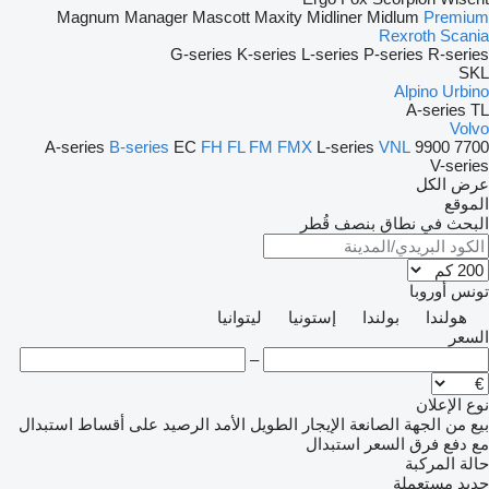
Magnum
Manager
Mascott
Maxity
Midliner
Midlum
Premium
Rexroth
Scania
G-series
K-series
L-series
P-series
R-series
SKL
Alpino
Urbino
A-series
TL
Volvo
A-series
B-series
EC
FH
FL
FM
FMX
L-series
VNL
9900
7700
V-series
عرض الكل
الموقع
البحث في نطاق بنصف قُطر
تونس
أوروبا
هولندا
بولندا
إستونيا
ليتوانيا
السعر
–
نوع الإعلان
بيع
من الجهة الصانعة
الإيجار الطويل الأمد
الرصيد
على أقساط
استبدال
مع دفع فرق السعر
استبدال
حالة المركبة
جديد
مستعملة