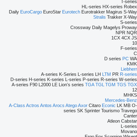
T-series
HL-series
HX-series
Robex
Daily
EuroCargo
EuroStar
Eurotech
Eurotrakker
Magirus
S-Way
Stralis
Trakker
X-Way
S-series
Crossway
Daily
Magelys
Proway
NPR
NQR
1CX
4CX
JS
10
F-series
C
D series
PC
WA
KMK
Liebherr
A-series
K-Series
L-series
LH
LTM
PR
R-series
D-series
H-series
K-series
L-series
P-series
R-series
W-series
A-series
F90
L2000
LE
Lion's series
TGA
TGL
TGM
TGS
TGX
12
MHKS
Mercedes-Benz
A-Class
Actros
Antos
Arocs
Atego
Axor
Citaro
Econic
LK
MB
O-
series
SK
Sprinter
Tourismo
Travego
Canter
Atleon
Cabstar
L-series
Movano
Ergo
Fox
Scorpion
Wisent