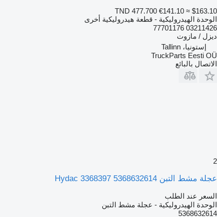
TND 477.700
€141.10
≈ $163.10
الوحدة الهيدروليكية - قطعة هيدروليكية أخرى
03211426 77701176
ديزل / مازوت
إستونيا، Tallinn
TruckParts Eesti OÜ
الاتصال بالبائع
2
عجلة مشط التبن Hydac 3368397 5368632614
السعر عند الطلب
الوحدة الهيدروليكية - عجلة مشط التبن
5368632614