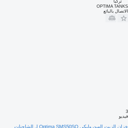
تركيا
OPTIMA TANKS
الاتصال بالبائع
3
فيديو
خزان الزيت الهيدروليكي Optima SMS50SQ لـ الشاحنات