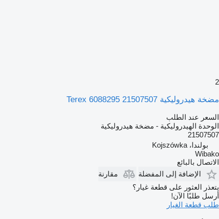
2
مضخة هيدروليكية Terex 6088295 21507507
السعر عند الطلب
الوحدة الهيدروليكية - مضخة هيدروليكية
21507507
بولندا، Kojszówka
Wibako
الاتصال بالبائع
الإضافة إلى المفضلة
مقارنة
يتعذر العثور على قطعة غيار؟
أرسل طلبًا الآن!
طلب قطعة الغيار