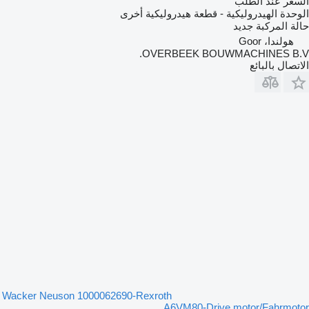
السعر عند الطلب
الوحدة الهيدروليكية - قطعة هيدروليكية أخرى
حالة المركبة
جديد
هولندا، Goor
OVERBEEK BOUWMACHINES B.V.
الاتصال بالبائع
Wacker Neuson 1000062690-Rexroth
A6VM80-Drive motor/Fahrmotor