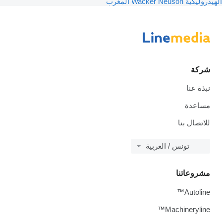
الهيدروليكية Wacker Neuson المغرب
شركة
نبذة عنا
مساعدة
للاتصال بنا
تونس / العربية
مشروعاتنا
Autoline™
Machineryline™