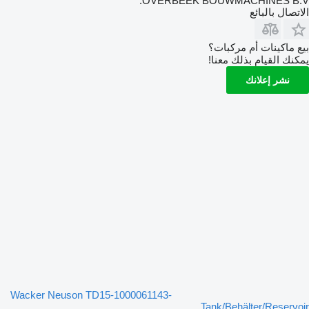
OVERBEEK BOUWMACHINES B.V.
الاتصال بالبائع
بيع ماكينات أم مركبات؟
يمكنك القيام بذلك معنا!
نشر إعلانك
Wacker Neuson TD15-1000061143-
Tank/Behälter/Reservoir