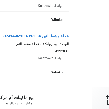
بولندا، Kojszówka
Wibako
عجلة مشط التبن Zexel 307414-0210 4392034
الوحدة الهيدروليكية - عجلة مشط التبن
4392034
بولندا، Kojszówka
Wibako
بيع ماكينات أم مرك
يمكنك القيام بذلك معنا!