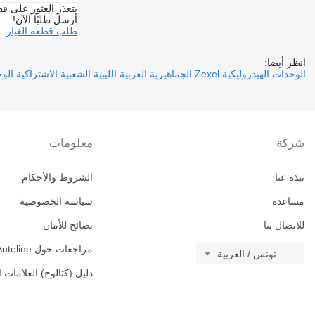
يتعذر العثور على قط
أرسل طلبًا الآن!
طلب قطعة الغيار
انظر أيضا:
الوحدات الهيدروليكية Zexel الجماهيرية العربية الليبية الشعبية الاشتراكية
الوحد
شركة
معلومات
نبذة عنا
الشروط والأحكام
مساعدة
سياسة الخصوصية
للاتصال بنا
نصائح للأمان
مراجعات حول Autoline
تونس / العربية
دليل (كتالوج) العلامات ا