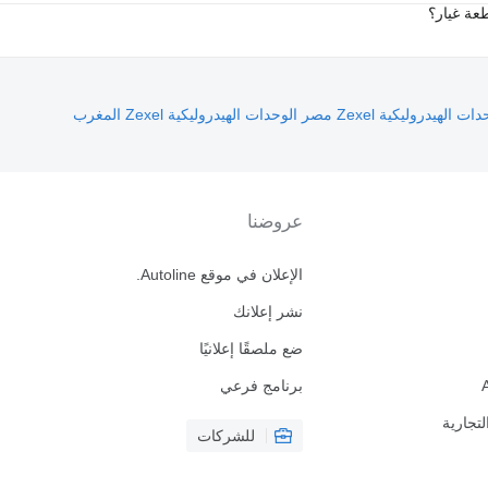
عة غيار؟
ات الهيدروليكية Zexel مصر
الوحدات الهيدروليكية Zexel المغرب
عروضنا
الإعلان في موقع Autoline.
نشر إعلانك
ضع ملصقًا إعلانيًا
برنامج فرعي
لتجارية
للشركات