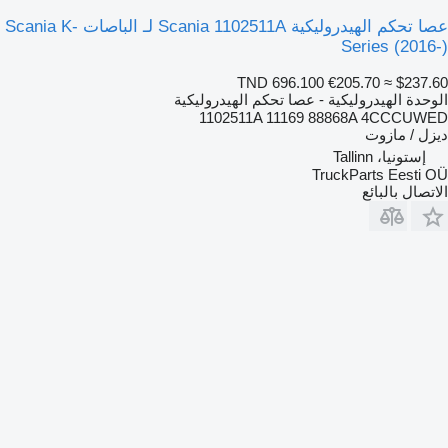
عصا تحكم الهيدروليكية Scania 1102511A لـ الباصات Scania K-
Series (2016-)
TND 696.100
€205.70
≈ $237.60
الوحدة الهيدروليكية - عصا تحكم الهيدروليكية
1102511A 11169 88868A 4CCCUWED
ديزل / مازوت
إستونيا، Tallinn
TruckParts Eesti OÜ
الاتصال بالبائع