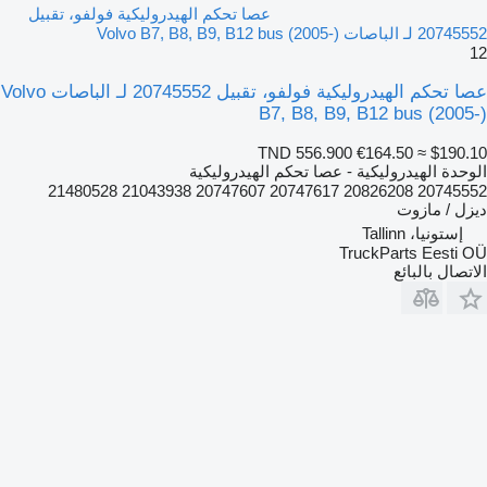
عصا تحكم الهيدروليكية فولفو، تقبيل
20745552 لـ الباصات Volvo B7, B8, B9, B12 bus (2005-)
12
عصا تحكم الهيدروليكية فولفو، تقبيل 20745552 لـ الباصات Volvo
B7, B8, B9, B12 bus (2005-)
TND 556.900
€164.50
≈ $190.10
الوحدة الهيدروليكية - عصا تحكم الهيدروليكية
20745552 20826208 20747617 20747607 21043938 21480528
ديزل / مازوت
إستونيا، Tallinn
TruckParts Eesti OÜ
الاتصال بالبائع