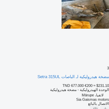
3
مضخة هيدروليكية لـ الباصات Setra 315UL
TND 677.000
€200
≈ $231.10
الوحدة الهيدروليكية - مضخة هيدروليكية
لاتفيا، Mārupe
Sia Gaismas motors
الاتصال بالبائع