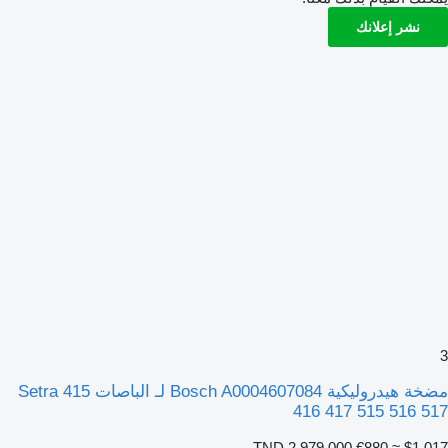
نشر إعلانك
3
مضخة هيدروليكية Bosch A0004607084 لـ الباصات Setra 415
416 417 515 516 517
TND 2,979.000
€880
≈ $1,017