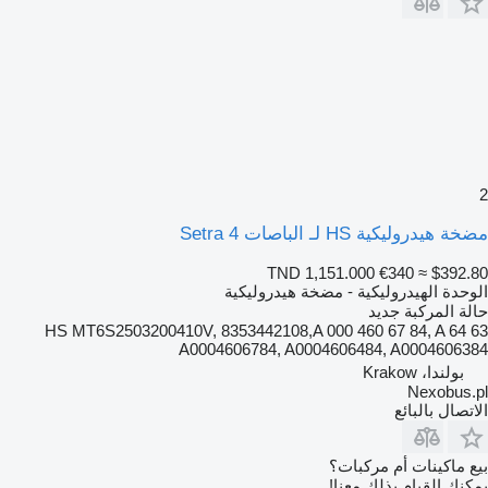
2
مضخة هيدروليكية HS لـ الباصات Setra 4
TND 1,151.000
€340
≈ $392.80
الوحدة الهيدروليكية - مضخة هيدروليكية
حالة المركبة
جديد
HS MT6S2503200410V, 8353442108,A 000 460 67 84, A 64 63
A0004606784, A0004606484, A0004606384
بولندا، Krakow
Nexobus.pl
الاتصال بالبائع
بيع ماكينات أم مركبات؟
يمكنك القيام بذلك معنا!