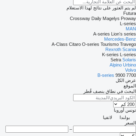
لم يتم العثور على نتائج لهذا الاستعلام
Futura
Crossway
Daily
Magelys
Proway
L-series
MAN
A-series
Lion's series
Mercedes-Benz
A-Class
Citaro
O-series
Tourismo
Travego
Rexroth
Scania
K-series
L-series
Setra
Solaris
Alpino
Urbino
Volvo
B-series
9900
7700
عرض الكل
الموقع
البحث في نطاق بنصف قُطر
تونس
أوروبا
بولندا
لاتفيا
السعر
–