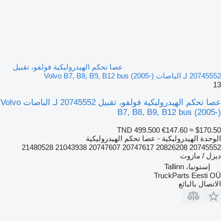
عصا تحكم الهيدروليكية فولفو، تقبيل
20745552 لـ الباصات Volvo B7, B8, B9, B12 bus (2005-)
13
عصا تحكم الهيدروليكية فولفو، تقبيل 20745552 لـ الباصات Volvo
B7, B8, B9, B12 bus (2005-)
TND 499.500
€147.60
≈ $170.50
الوحدة الهيدروليكية - عصا تحكم الهيدروليكية
20745552 20826208 20747617 20747607 21043938 21480528
ديزل / مازوت
إستونيا، Tallinn
TruckParts Eesti OÜ
الاتصال بالبائع