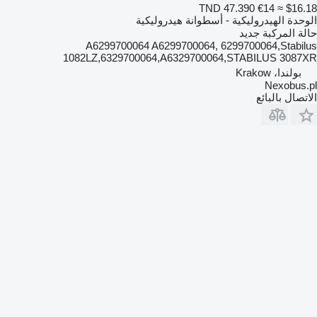
TND 47.390
€14
≈ $16.18
الوحدة الهيدروليكية - أسطوانة هيدروليكية
حالة المركبة
جديد
A6299700064 A6299700064, 6299700064,Stabilus
1082LZ,6329700064,A6329700064,STABILUS 3087XR
بولندا، Krakow
Nexobus.pl
الاتصال بالبائع