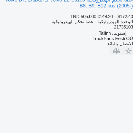
B8, B9, B12 bus (2005-)
TND 505.000
€149.20
≈ $172.40
الوحدة الهيدروليكية - عصا تحكم الهيدروليكية
21735103
إستونيا، Tallinn
TruckParts Eesti OÜ
الاتصال بالبائع