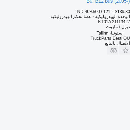
B9, B12 bus (2005-)
TND 409.500
€121
≈ $139.80
الوحدة الهيدروليكية - عصا تحكم الهيدروليكية
KT01A 21113427
ديزل / مازوت
إستونيا، Tallinn
TruckParts Eesti OÜ
الاتصال بالبائع