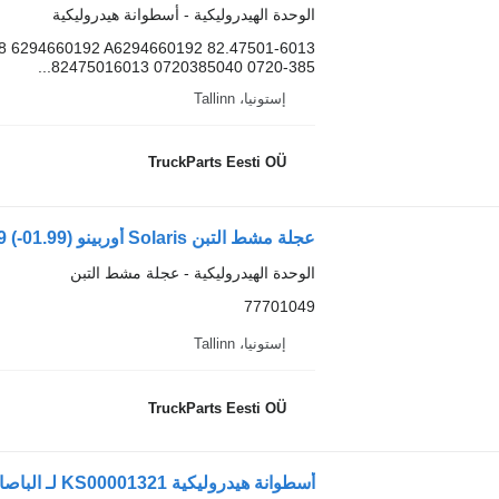
الوحدة الهيدروليكية - أسطوانة هيدروليكية
8 6294660192 A6294660192 82.47501-6013
82475016013 0720385040 0720-385...
إستونيا، Tallinn
TruckParts Eesti OÜ
الوحدة الهيدروليكية - عجلة مشط التبن
77701049
إستونيا، Tallinn
TruckParts Eesti OÜ
أسطوانة هيدروليكية KS00001321 لـ الباصات Solaris Urbino, Alpino, Vacanza (1999-)