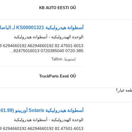
KB AUTO EESTI OÜ
أسطوانة هيدروليكية KS00001321 لـ الباصات Solaris Urbino, Alpino, Vacanza (1999-)
الوحدة الهيدروليكية - أسطوانة هيدروليكية
8 6294660192 A6294660192 82.47501-6013
82475016013 0720385040 0720-385...
إستونيا، Tallinn
TruckParts Eesti OÜ
عة غيار؟
الوحدة الهيدروليكية - أسطوانة هيدروليكية
8 6294660192 A6294660192 82.47501-6013