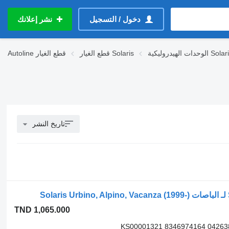
دخول / التسجيل
نشر إعلانك
ات الهيدروليكية Solaris
قطع الغيار Solaris
قطع الغيار
Autoline
تاريخ النشر
TND 1,065.000
KS00001321 8346974164 04263