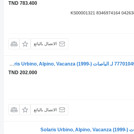
TND 783.400
KS00001321 8346974164 04263
الاتصال بالبائع
عجلة مشط التبن Solaris أوربينو (01.99-) 77701049 لـ الباصات Solaris Urbino, Alpino, Vacanza (1999-)
TND 202.000
الاتصال بالبائع