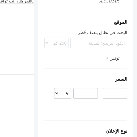
بالنقر هنا، أنت توا
9900
B-series
الموقع
البحث في نطاق بنصف قُطر
تونس
السعر
–
نوع الإعلان