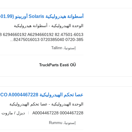
الوحدة الهيدروليكية - أسطوانة هيدروليكية
8 6294660192 A6294660192 82.47501-6013
82475016013 0720385040 0720-385...
إستونيا، Tallinn
TruckParts Eesti OÜ
عصا تحكم الهيدروليكية WABCO A0004467228 لـ الباصات Solaris Urbino, Alpino, Vacanza (1999-)
الوحدة الهيدروليكية - عصا تحكم الهيدروليكية
A0004467228 0004467228
ديزل / مازوت
إستونيا، Rummu