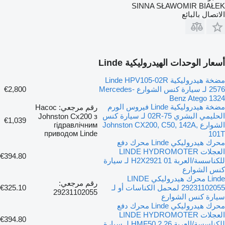
SINNA SŁAWOMIR BIAŁEK
الاتصال بالبائع
أسعار الوحدات الهيدروليكية Linde
مضخة هيدروليكية Linde HPV105-02R
2576 لـ سيارة كنس الشوارع Mercedes-
€2,800
Benz Atego 1324
مضخة هيدروليكية Linde فيروس الورم
رقم مرجعي: Насос
الحليمي البشري 75-02R لـ سيارة كنس
Johnston Cx200 з
€1,039
الشوارع Johnston CX200, C50, 142A,
гідравлічним
приводом Linde
101T
محرك هيدروليكي Linde محرك دفع
العجلات LINDE HYDROMOTER
€394.80
للكناسسة/العربة H2X2921 01 لـ سيارة
كنس الشوارع
Linde محرك هيدروليكي LINDE
رقم مرجعي:
29231102055 لمحمل الكناسات أو لـ
€325.10
29231102055
سيارة كنس الشوارع
محرك هيدروليكي Linde محرك دفع
العجلات LINDE HYDROMOTER
€394.80
للكناسسة/العربة HMF50.2 26 لـ سيارة