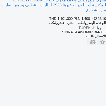
محرك هيدروليكي Linde محرك LINDE HYDROMOTER
للمكنسة أو اللودر أو غيرها 2923 لـ آليات التنظيف وجمع النفايات
من الشوارع
TND 1,101.000
PLN 1,400
≈ €325.10
الوحدة الهيدروليكية - محرك هيدروليكي
بولندا، TUREK
SINNA SŁAWOMIR BIAŁEK
الاتصال بالبائع