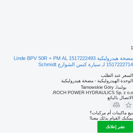
1
مضخة هيدروليكية Linde BPV 50R + PM AL 1517222493
1517222714 لـ سيارة كنس الشوارع Schmidt
السعر عند الطلب
الوحدة الهيدروليكية - مضخة هيدروليكية
بولندا، Tarnowskie Góry
ROCH POWER HYDRAULICS Sp. z o.o.
الاتصال بالبائع
بيع ماكينات أم مركبات؟
يمكنك القيام بذلك معنا!
نشر إعلانك