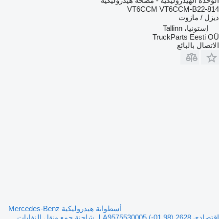
الوحدة الهيدروليكية - مضخة هيدروليكية
VT6CCM VT6CCM-B22-814
ديزل / مازوت
إستونيا، Tallinn
TruckParts Eesti OÜ
الاتصال بالبائع
أسطوانة هيدروليكية Mercedes-Benz
اقتصادي 2628 (01.98-) A9575530005 لـ شاحنة جمع ونقل النفايات