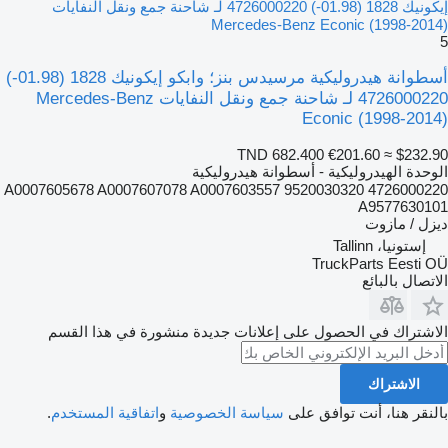
إيكونيك 1828 (01.98-) 4726000220 لـ شاحنة جمع ونقل النفايات
Mercedes-Benz Econic (1998-2014)
5
أسطوانة هيدروليكية مرسيدس بنز؛ وابكو إيكونيك 1828 (01.98-)
4726000220 لـ شاحنة جمع ونقل النفايات Mercedes-Benz
Econic (1998-2014)
TND 682.400
€201.60
≈ $232.90
الوحدة الهيدروليكية - أسطوانة هيدروليكية
4726000220 9520030320 A0007605678 A0007607078 A0007603557
A9577630101
ديزل / مازوت
إستونيا، Tallinn
TruckParts Eesti OÜ
الاتصال بالبائع
الاشتراك في الحصول على إعلانات جديدة منشورة في هذا القسم
الاشتراك
بالنقر هنا، أنت توافق على
سياسة الخصوصية
و
اتفاقية المستخدم
.