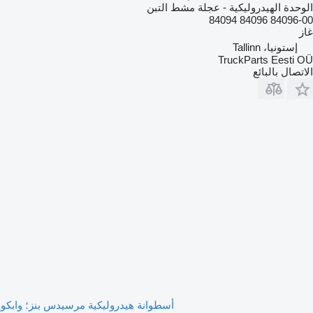
الوحدة الهيدروليكية - عجلة مشط التبن
84096-00 84096 84094
غاز
إستونيا، Tallinn
TruckParts Eesti OÜ
الاتصال بالبائع
أسطوانة هيدروليكية مرسيدس بنز؛ وابكو