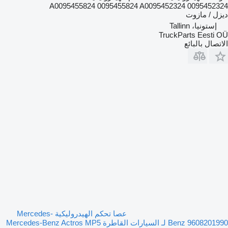
A0095455824 0095455824 A0095452324 0095452324
ديزل / مازوت
إستونيا، Tallinn
TruckParts Eesti OÜ
الاتصال بالبائع
عصا تحكم الهيدروليكية Mercedes-
Benz 9608201990 لـ السيارات القاطرة Mercedes-Benz Actros MP5