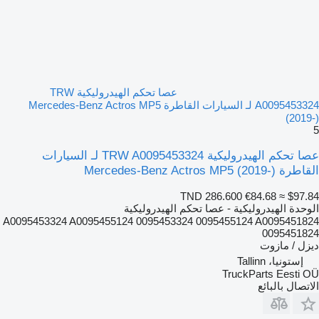
عصا تحكم الهيدروليكية TRW
A0095453324 لـ السيارات القاطرة Mercedes-Benz Actros MP5
(2019-)
5
عصا تحكم الهيدروليكية TRW A0095453324 لـ السيارات
القاطرة Mercedes-Benz Actros MP5 (2019-)
TND 286.600
€84.68
≈ $97.84
الوحدة الهيدروليكية - عصا تحكم الهيدروليكية
A0095453324 A0095455124 0095453324 0095455124 A0095451824
0095451824
ديزل / مازوت
إستونيا، Tallinn
TruckParts Eesti OÜ
الاتصال بالبائع