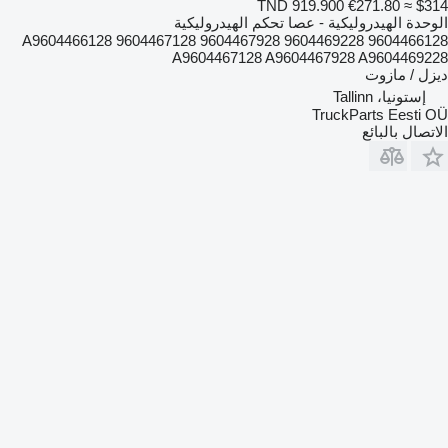
TND 919.900
€271.80
≈ $314
الوحدة الهيدروليكية - عصا تحكم الهيدروليكية
9604466128 A9604466128 9604467128 9604467928 9604469228
A9604467128 A9604467928 A9604469228
ديزل / مازوت
إستونيا، Tallinn
TruckParts Eesti OÜ
الاتصال بالبائع