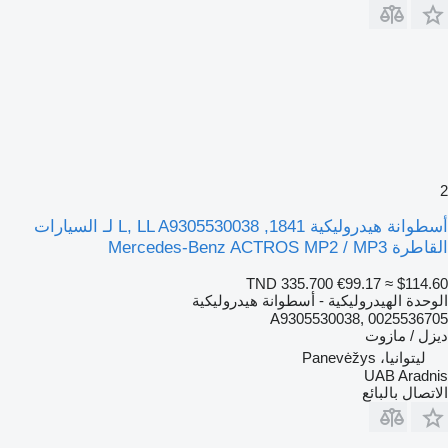
2
أسطوانة هيدروليكية 1841, L, LL A9305530038 لـ السيارات
القاطرة Mercedes-Benz ACTROS MP2 / MP3
TND 335.700
€99.17
≈ $114.60
الوحدة الهيدروليكية - أسطوانة هيدروليكية
A9305530038, 0025536705
ديزل / مازوت
ليتوانيا، Panevėžys
UAB Aradnis
الاتصال بالبائع