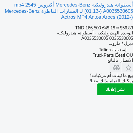
أسطوانة هيدروليكية Mercedes-Benz أكتروس mp4 2545
(01.13-) A0035530605 لـ السيارات القاطرة Mercedes-Benz
Actros MP4 Antos Arocs (2012-)
TND 166.500
€49.19
≈ $56.83
الوحدة الهيدروليكية - أسطوانة هيدروليكية
A0035530605 0035530605
ديزل / مازوت
إستونيا، Tallinn
TruckParts Eesti OÜ
الاتصال بالبائع
بيع ماكينات أم مركبات؟
يمكنك القيام بذلك معنا!
نشر إعلانك