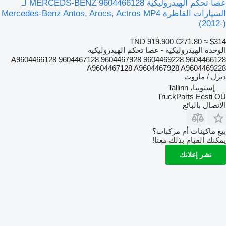
عصا تحكم الهيدروليكية MERCEDS-BENZ 9604466128 لـ
السيارات القاطرة Mercedes-Benz Antos, Arocs, Actros MP4
(2012-)
TND 919.900
€271.80
≈ $314
الوحدة الهيدروليكية - عصا تحكم الهيدروليكية
9604466128 A9604466128 9604467128 9604467928 9604469228
A9604467128 A9604467928 A9604469228
ديزل / مازوت
إستونيا، Tallinn
TruckParts Eesti OÜ
الاتصال بالبائع
بيع ماكينات أم مركبات؟
يمكنك القيام بذلك معنا!
نشر إعلانك