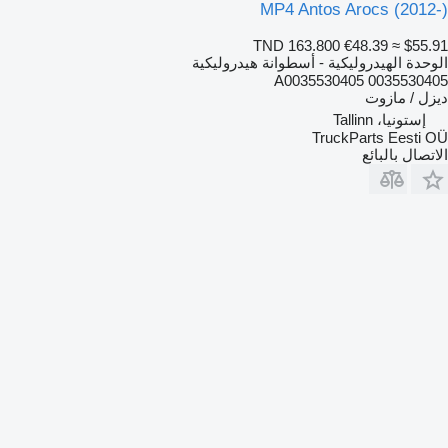
MP4 Antos Arocs (2012-)
TND 163.800
€48.39
≈ $55.91
الوحدة الهيدروليكية - أسطوانة هيدروليكية
0035530405 A0035530405
ديزل / مازوت
إستونيا، Tallinn
TruckParts Eesti OÜ
الاتصال بالبائع