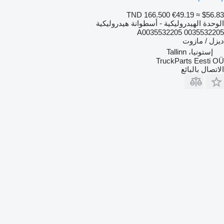
TND 166.500
€49.19
≈ $56.83
الوحدة الهيدروليكية - أسطوانة هيدروليكية
A0035532205 0035532205
ديزل / مازوت
إستونيا، Tallinn
TruckParts Eesti OÜ
الاتصال بالبائع