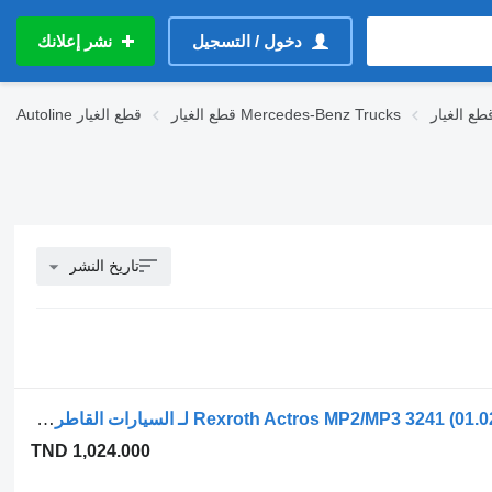
دخول / التسجيل
نشر إعلانك
قطع الغيار Mercedes-Benz Trucks
قطع الغيار
Autoline
تاريخ النشر
مضخة مكبسية محورية Rexroth Actros MP2/MP3 3241 (01.02-) AA2FM80/61W لـ السيارات القاطرة Mercedes-Benz Actros, Axor MP1, MP2, MP3 (1996-2014)
TND 1,024.000