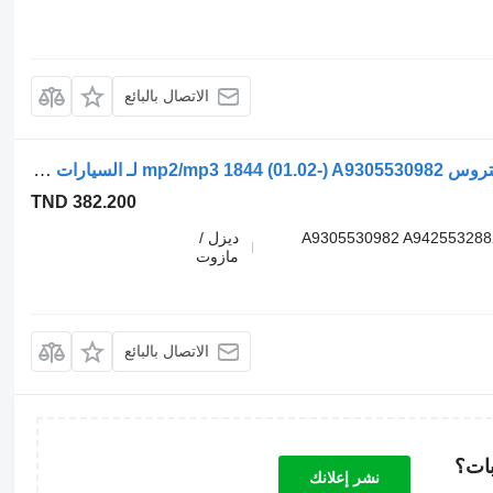
الاتصال بالبائع
خرطوم الضغط العالي Mercedes-Benz أكتروس mp2/mp3 1844 (01.02-) A9305530982 لـ السيارات القاطرة Mercedes-Benz Actros, Axor MP1, MP2, MP3 (1996-2014)
TND 382.200
A9305530982 A942553288
ديزل /
مازوت
الاتصال بالبائع
بات؟
نشر إعلانك