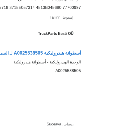
5718 3715E057314 4513B045680 77700997
إستونيا، Tallinn
TruckParts Eesti OÜ
أسطوانة هيدروليكية A0025538505 لـ السيارات القاطرة Mercedes-Benz AXOR
الوحدة الهيدروليكية - أسطوانة هيدروليكية
A0025538505
رومانيا، Suceava