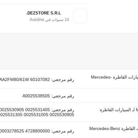
DEZSTORE S.R.L.
14
سنوات في Autoline
مضخة مكبسية محورية Rexroth Actros MP2/MP3 3241 (01.02-) لـ السيارات القاطرة Mercedes-
رقم مرجعي: AA2FM80/61W 60107082، وقود: ديزل / مازوت
رقم مرجعي: A0025538505
أسطوانة هيدروليكية Mercedes-Benz أكتروس MP1 1840 (01.96-12.02) لـ السيارات القاطرة
رقم مرجعي: 905 0025531405
0025531305 0025531005 0025530905، وقود: ديزل / مازو
عجلة مشط التبن WABCO أكتروس mp2/mp3 1846 (01.02-) لـ السيارات القاطرة Mercedes-Benz
رقم مرجعي: 4728800000 A0003278525 0003278525، وقود: ديزل / مازوت