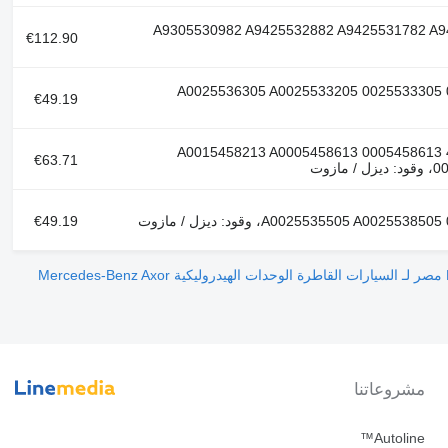
A9305530982 A9425532882 A9425531782 A94055302
€112.90
رقم مرجعي: 0025536305 0025533205 0025533305 A0025536305 A0025533205
€49.19
رقم مرجعي: 4460563330 4460561330 A0015458213 A0005458613 0005458613
€63.71
زوت
€49.19
الوحدات الهيدروليكية Mercedes-Benz Axor
مشروعاتنا
Autoline™