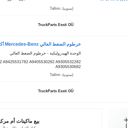
إستونيا، Tallinn
TruckParts Eesti OÜ
الوحدة الهيدروليكية - خرطوم الضغط العالي
2 A9425531782 A9405530282 A9305532282
A9305530682
إستونيا، Tallinn
TruckParts Eesti OÜ
بيع ماكينات أم مرك
يمكنك القيام بذلك معنا!