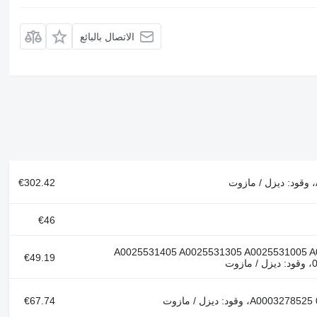
الاتصال بالبائع
€302.42
€46
A0025531405 A0025531305 A0025531005 A0025530
€49.19
ت
€67.74