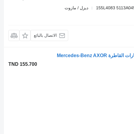
155L4083 5113A04
ديزل / مازوت
الاتصال بالبائع
TND 155.700