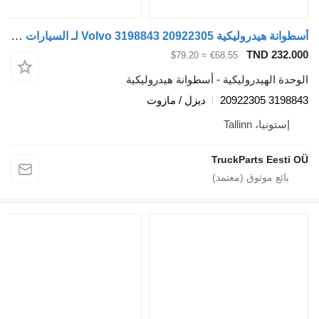
أسطوانة هيدروليكية Volvo 3198843 20922305 لـ السيارات القاطرة Volvo FM7-FM12, FM, FMX (1998-2014)
TND 232
≈ $79.20
€68.55
ة الهيدروليكية - أسطوانة هيدروليكية
3198843 
ديزل / مازوت
ستونيا، Tallinn
TruckParts Eest