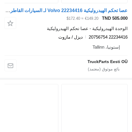
عصا تحكم الهيدروليكية Volvo 22234416 لـ السيارات القاطرة Volvo FM7-FM12, FM, FMX (1998-2014)
TND 505
≈ $172.40
€149.20
ة الهيدروليكية - عصا تحكم الهيدروليكية
22234416 
ديزل / مازوت
ستونيا، Tallinn
TruckParts Eest