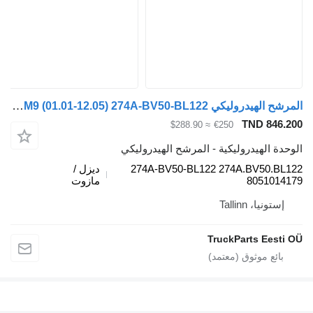
المرشح الهيدروليكي Volvo FM9 (01.01-12.05) 274A-BV50-BL122 لـ السيارات القاطرة Volvo FM7-FM12, FM, FMX (1998-2014)
TND 846
≈ $288.90
€250
ة الهيدروليكية - المرشح الهيدروليكي
274A-BV50-BL122 274A.BV50.B
ديزل /
805101
مازوت
ستونيا، Tallinn
TruckParts Eest