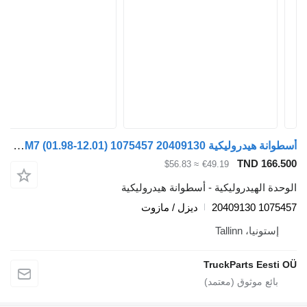
أسطوانة هيدروليكية Volvo FM7 (01.98-12.01) 1075457 20409130 لـ السيارات القاطرة Volvo FM7-FM12, FM, FMX (1998-2014)
TND 166
≈ $56.83
€49.19
ة الهيدروليكية - أسطوانة هيدروليكية
1075457 
ديزل / مازوت
ستونيا، Tallinn
TruckParts Eest