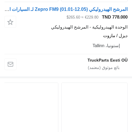
المرشح الهيدروليكي Zepro FM9 (01.01-12.05) لـ السيارات القاطرة Volvo FM7-FM12, FM, FMX (1998-2014)
TND 778
≈ $265.60
€229.80
ة الهيدروليكية - المرشح الهيدروليكي
 / مازوت
ستونيا، Tallinn
TruckParts Eest