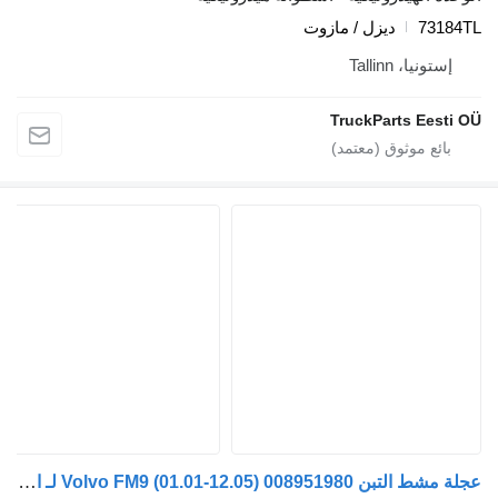
731
ديزل / مازوت
ستونيا، Tallinn
TruckParts Eest
عجلة مشط التبن Volvo FM9 (01.01-12.05) 008951980 لـ السيارات القاطرة Volvo FM7-FM12, FM, FMX (1998-2014)