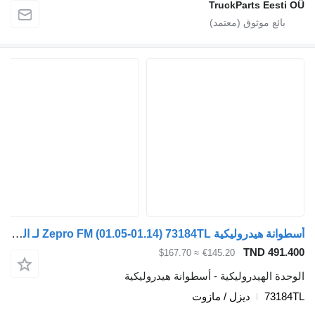
TruckParts Eest
أسطوانة هيدروليكية Zepro FM (01.05-01.14) 73184TL لـ السيارات القاطرة Volvo FM7-FM12, FM, FMX (1998-2014)
TND 491
≈ $167.70
€145.20
ة الهيدروليكية - أسطوانة هيدروليكية
731
ديزل / مازوت