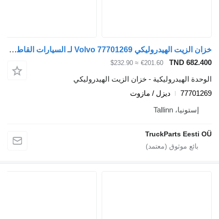
خزان الزيت الهيدروليكي Volvo 77701269 لـ السيارات القاطرة Volvo FM7-FM12, FM, FMX (1998-2014)
TND 682
≈ $232.90
€201.60
ة الهيدروليكية - خزان الزيت الهيدروليكي
7770
ديزل / مازوت
ستونيا، Tallinn
TruckParts Eest