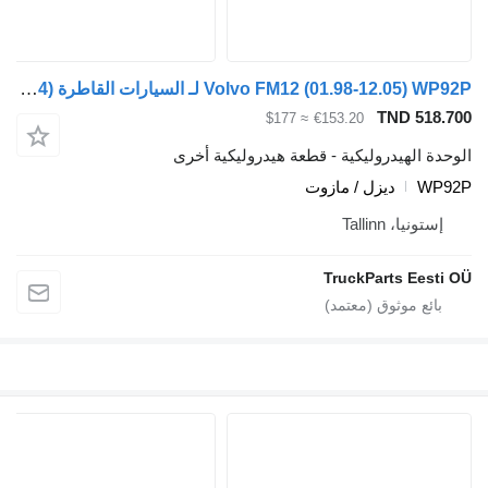
Volvo FM12 (01.98-12.05) WP92P لـ السيارات القاطرة Volvo FM7-FM12, FM, FMX (1998-2014)
TND 518
≈ $177
€153.20
ة الهيدروليكية - قطعة هيدروليكية أخرى
WP
ديزل / مازوت
ستونيا، Tallinn
TruckParts Eest