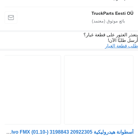
TruckParts Eest
لعثور على قطعة غيار؟
بًا الآن!
عة الغيار
أسطوانة هيدروليكية Volvo FMX (01.10-) 3198843 20922305 لـ السيارات القاطرة Volvo FM7-FM12, FM, FMX (1998-2014)