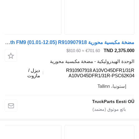
مضخة مكبسية محورية Rexroth FM9 (01.01-12.05) R910907918 لـ السيارات القاطرة Volvo FM7-FM12, FM, FMX (1998-2014)
TND 2,375
≈ $810.60
€701.60
دة الهيدروليكية - مضخة مكبسية محورية
R910907918 A10VO45DFR1
ديزل /
A10VO45DFR1/31R-PSC6
مازوت
ستونيا، Tallinn
TruckParts Eest