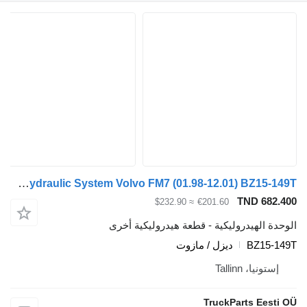
Tail Lift Hydraulic System Volvo FM7 (01.98-12.01) BZ15-149T لـ السيارات القاطرة Volvo FM7-FM12, FM, FMX (1998-2014)
TND 682
≈ $232.90
€201.60
ة الهيدروليكية - قطعة هيدروليكية أخرى
BZ15-
ديزل / مازوت
ستونيا، Tallinn
TruckParts Eest