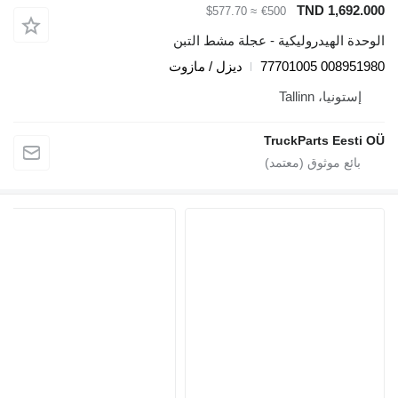
TND 1,692
≈ $577.70
€500
ة الهيدروليكية - عجلة مشط التبن
008951980 7
ديزل / مازوت
ستونيا، Tallinn
TruckParts Eest