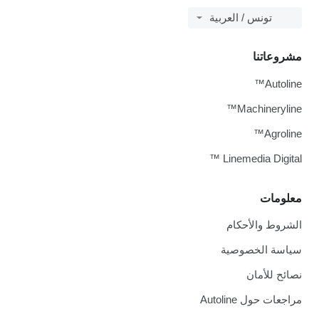
تونس / العربية
وعاتنا
Autol
Machineryli
Agrol
Linemedia Digit
ومات
روط والأحكام
سة الخصوصية
ئح للأمان
عات حول Autoline