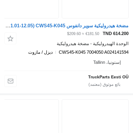
مضخة هيدروليكية سوير دانفوس FM9 (01.01-12.05) CWS45-K045 لـ السيارات القاطرة Volvo FM7-FM12, FM, FMX (1998-2014)
TND 614
≈ $209.60
€181.50
ة الهيدروليكية - مضخة هيدروليكية
CWS45-K045 7004050 A02414
ديزل / مازوت
ستونيا، Tallinn
TruckParts Eest