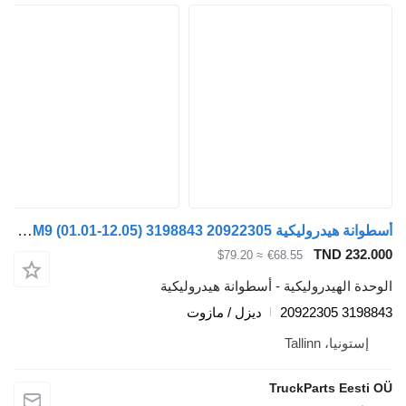
أسطوانة هيدروليكية Volvo FM9 (01.01-12.05) 3198843 20922305 لـ السيارات القاطرة Volvo FM7-FM12, FM, FMX (1998-2014)
TND 232
≈ $79.20
€68.55
ة الهيدروليكية - أسطوانة هيدروليكية
3198843 
ديزل / مازوت
ستونيا، Tallinn
TruckParts Eest