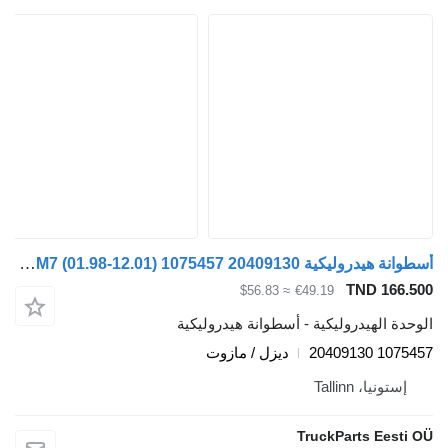
أسطوانة هيدروليكية Volvo FM7 (01.98-12.01) 1075457 20409130 لـ السيارات القاطرة Volvo FM7-FM12, FM, FMX (1998-2014)
TND 166
≈ $56.83
€49.19
ة الهيدروليكية - أسطوانة هيدروليكية
1075457 
ديزل / مازوت
ستونيا، Tallinn
TruckParts Eest