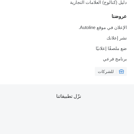
ل (كتالوج) العلامات التجارية
ضنا
ان في موقع Autoline.
 إعلانك
لصقًا إعلانيًا
امج فرعي
للشركات
نزّل تطبيقاتنا