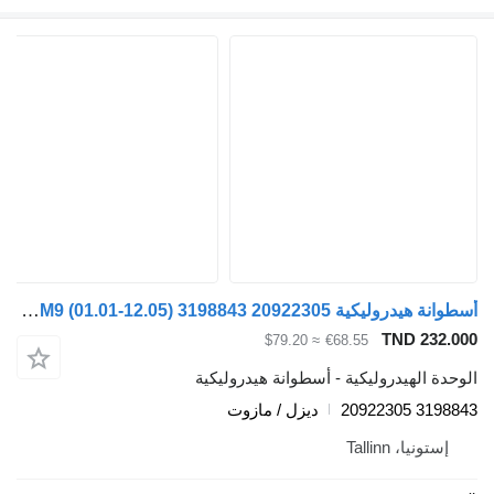
أسطوانة هيدروليكية Volvo FM9 (01.01-12.05) 3198843 20922305 لـ السيارات القاطرة Volvo FM7-FM12, FM, FMX (1998-2014)
TND 232
≈ $79.20
€68.55
ة الهيدروليكية - أسطوانة هيدروليكية
3198843 
ديزل / مازوت
ستونيا، Tallinn