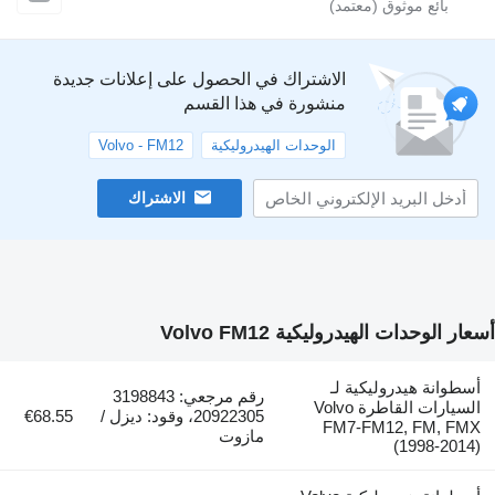
الاشتراك في الحصول على إعلانات جديدة
منشورة في هذا القسم
الوحدات الهيدروليكية
Volvo - FM12
الاشتراك
وحدات الهيدروليكية Volvo FM12
نة هيدروليكية لـ
رقم مرجعي: 3198843
السيارات القاطرة Volvo
20922305، وقود: ديزل /
€68.55
FM7-FM12, FM,
مازوت
(1998-