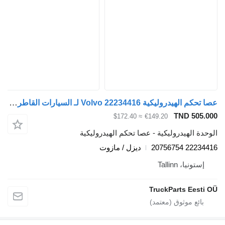
عصا تحكم الهيدروليكية Volvo 22234416 لـ السيارات القاطرة Volvo FM7-FM12, FM, FMX (1998-2014)
TND 505
≈ $172.40
€149.20
ة الهيدروليكية - عصا تحكم الهيدروليكية
22234416 
ديزل / مازوت
ستونيا، Tallinn
TruckParts Eest