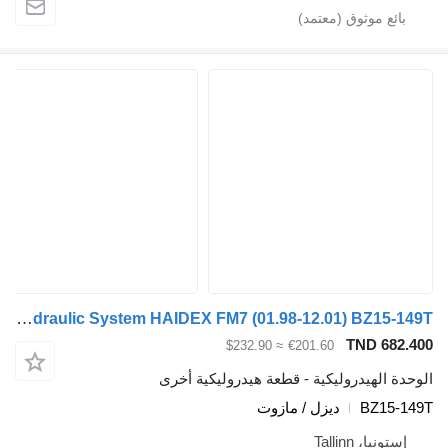
Tail Lift Hydraulic System HAIDEX FM7 (01.98-12.01) BZ15-149T لـ السيارات القاطرة Volvo FM7-FM12, FM, FMX (1998-2014)
TND 682
≈ $232.90
€201.60
ة الهيدروليكية - قطعة هيدروليكية أخرى
BZ15-
ديزل / مازوت
ستونيا، Tallinn