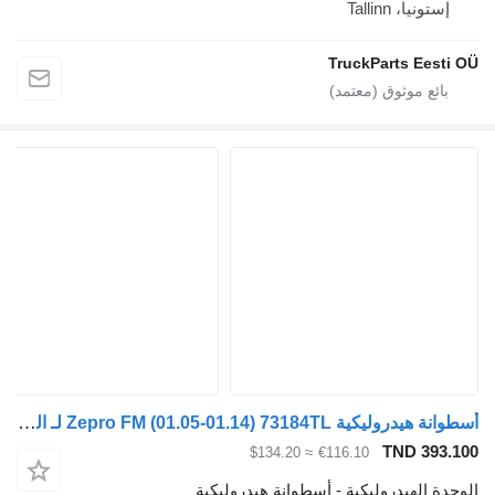
ستونيا، Tallinn
TruckParts Eest
أسطوانة هيدروليكية Zepro FM (01.05-01.14) 73184TL لـ السيارات القاطرة Volvo FM7-FM12, FM, FMX (1998-2014)
TND 393
≈ $134.20
€116.10
ة الهيدروليكية - أسطوانة هيدروليكية