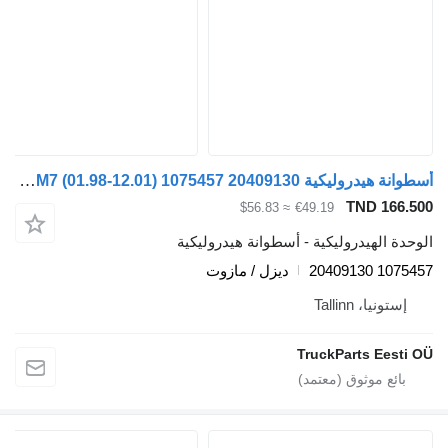
أسطوانة هيدروليكية Volvo FM7 (01.98-12.01) 1075457 20409130 لـ السيارات القاطرة Volvo FM7-FM12, FM, FMX (1998-2014)
TND 166
≈ $56.83
€49.19
ة الهيدروليكية - أسطوانة هيدروليكية
1075457 
ديزل / مازوت
ستونيا، Tallinn
TruckParts Eest