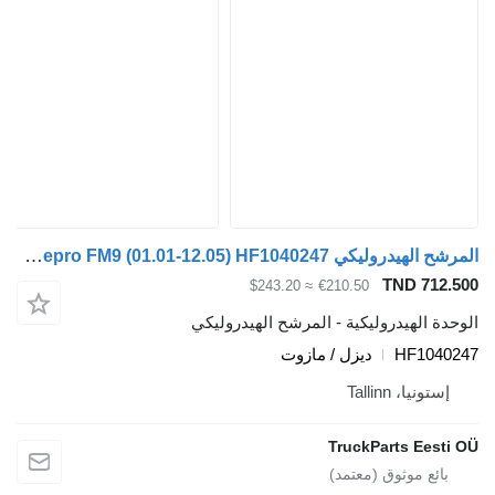
المرشح الهيدروليكي Zepro FM9 (01.01-12.05) HF1040247 لـ السيارات القاطرة Volvo FM7-FM12, FM, FMX (1998-2014)
TND 712
≈ $243.20
€210.50
ة الهيدروليكية - المرشح الهيدروليكي
HF104
ديزل / مازوت
ستونيا، Tallinn
TruckParts Eest