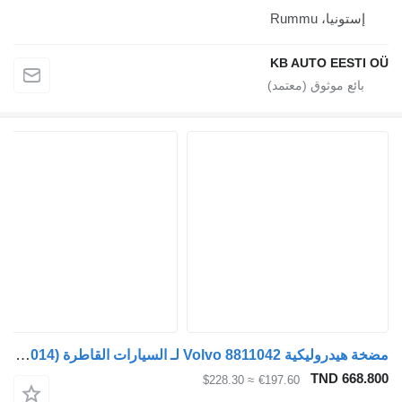
إستونيا، Rummu
KB AUTO EESTI
مضخة هيدروليكية Volvo 8811042 لـ السيارات القاطرة Volvo FH12, FH16, NH12, FH, VNL780 (1993-2014)
TND 668.
≈ $228.30
€197.60