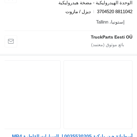
دة الهيدروليكية - مضخة هيدروليكية
8811042 3
ديزل / مازوت
إستونيا، Tallinn
TruckParts Eesti
أسطوانة هيدروليكية 0035530205 لـ السيارات القاطرة Mercedes-Benz ACTROS MP4