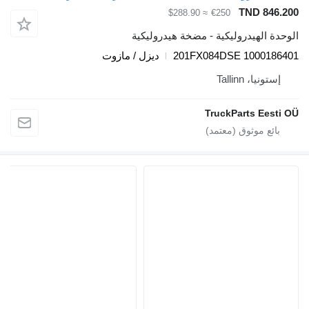
TND 846.
≈ $288.90
€250
دة الهيدروليكية - مضخة هيدروليكية
1000186401 201FX
ديزل / مازوت
إستونيا، Tallinn
TruckParts Eesti