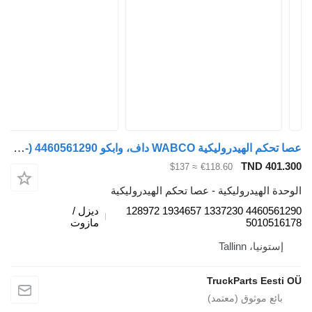
عصا تحكم الهيدروليكية WABCO داف، وابكو CF85 (01.01-) 4460561290 لـ السيارات القاطرة DAF LF45, LF55, LF180, CF65, CF75, CF85 (2001-)
TND 401.
≈ $137
€118.60
دة الهيدروليكية - عصا تحكم الهيدروليكية
4460561290 1337230 1934657 128972
ديزل /
5010516
مازوت
إستونيا، Tallinn
TruckParts Eesti