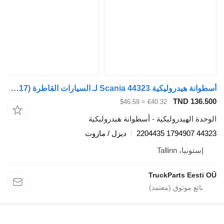
أسطوانة هيدروليكية Scania 44323 لـ السيارات القاطرة Scania P,G,R,T-series (2004-2017)
TND 136.
≈ $46.59
€40.32
دة الهيدروليكية - أسطوانة هيدروليكية
44323 1794
ديزل / مازوت
إستونيا، Tallinn
TruckParts Eesti