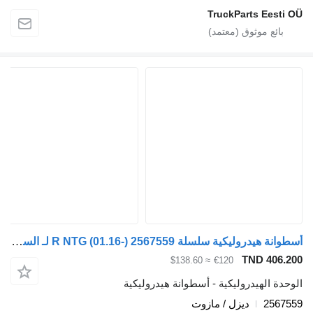
TruckParts Eesti
أسطوانة هيدروليكية سلسلة R NTG (01.16-) 2567559 لـ السيارات القاطرة Scania R-Series NTG (01.16-)
TND 406.
≈ $138.60
€120
دة الهيدروليكية - أسطوانة هيدروليكية
2567
ديزل / مازوت