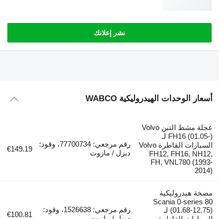
نشر إعلانك
ر الوحدات الهيدروليكية WABCO
عجلة مشط التبن Volvo
FH16 (01.05-) لـ
رقم مرجعي: 77700734، وقود:
السيارات القاطرة Volvo
€149.19
ديزل / مازوت
FH12, FH16, NH
FH, VNL780 (19
2
 هيدروليكية
Scania 0-serie
رقم مرجعي: 1526638، وقود:
(01.68-12.75) لـ
€100.81
ديزل / مازوت
ارات القاطرة