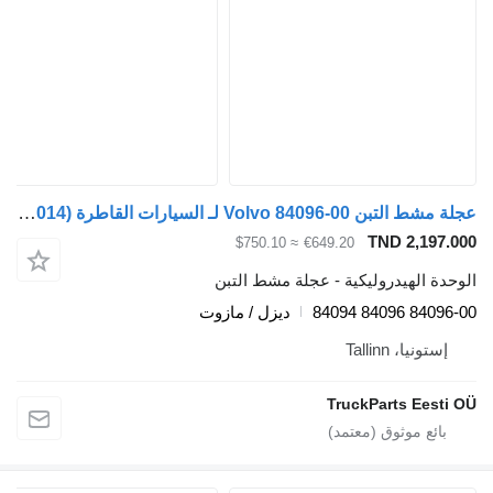
عجلة مشط التبن Volvo 84096-00 لـ السيارات القاطرة Volvo FL, FE (2005-2014)
TND 2,197.
≈ $750.10
€649.20
دة الهيدروليكية - عجلة مشط التبن
84096-00 8409
ديزل / مازوت
إستونيا، Tallinn
TruckParts Eesti