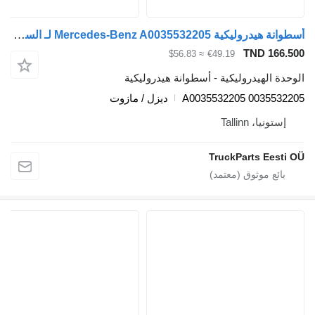
أسطوانة هيدروليكية Mercedes-Benz A0035532205 لـ السيارات القاطرة Mercedes-Benz Actros MP4 Antos Arocs (2012-)
TND 166.
≈ $56.83
€49.19
دة الهيدروليكية - أسطوانة هيدروليكية
A0035532205 0035532
ديزل / مازوت
إستونيا، Tallinn
TruckParts Eesti