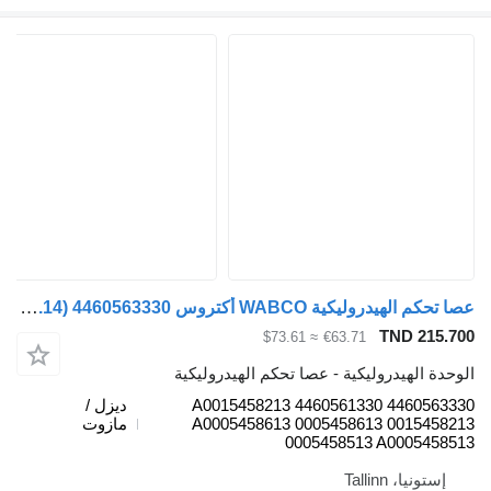
عصا تحكم الهيدروليكية WABCO أكتروس mp2/mp3 (01.02-12.14) 4460563330 لـ السيارات القاطرة Mercedes-Benz Actros, Axor MP1, MP2, MP3 (1996-2014)
TND 215.
≈ $73.61
€63.71
دة الهيدروليكية - عصا تحكم الهيدروليكية
4460563330 4460561330 A0015458213
ديزل /
A0005458613 0005458613 0015458
مازوت
0005458513 A0005458
إستونيا، Tallinn