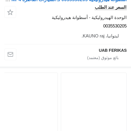
عر عند الطلب
دة الهيدروليكية - أسطوانة هيدروليكية
0035530
ليتوانيا، KAUNO raj.
UAB FERI