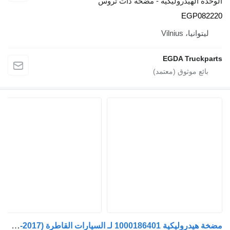
حدة الهيدروليكية - مضخة ذات تروس
EGP082
ليتوانيا، Vilnius
EGDA Truckpa
مضخة هيدروليكية 1000186401 لـ السيارات القاطرة Scania P,G,R,T-series (2004-2017)