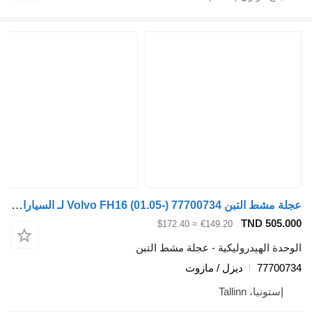
عجلة مشط التبن Volvo FH16 (01.05-) 77700734 لـ السيارات القاطرة Volvo FH12, FH16, NH12, FH, VNL780 (1993-2014)
TND 505.
≈ $172.40
€149.20
دة الهيدروليكية - عجلة مشط التبن
77700
ديزل / مازوت
إستونيا، Tallinn