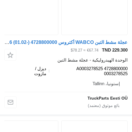
عجلة مشط التبن WABCO أكتروس mp2/mp3 1846 (01.02-) 4728800000 لـ السيارات القاطرة Mercedes-Benz Actros, Axor MP1, MP2, MP3 (1996-2014)
TND 229.
≈ $78.27
€67.74
دة الهيدروليكية - عجلة مشط التبن
4728800000 A0003278525
ديزل /
0003278
مازوت
إستونيا، Tallinn
TruckParts Eesti