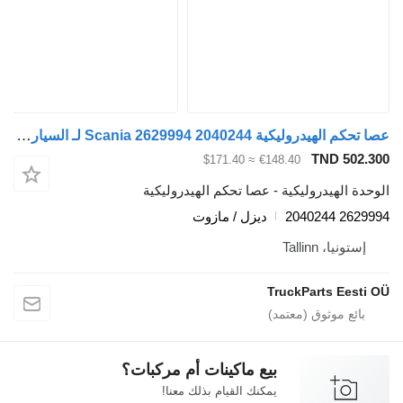
عصا تحكم الهيدروليكية Scania 2629994 2040244 لـ السيارات القاطرة Scania L,P,G,R,S-series (2016-)
TND 502.
≈ $171.40
€148.40
دة الهيدروليكية - عصا تحكم الهيدروليكية
2629994 2
ديزل / مازوت
إستونيا، Tallinn
TruckParts Eesti
بيع ماكينات أم مركبات؟
يمكنك القيام بذلك معنا!