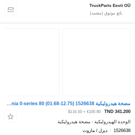
TruckParts Eesti
مضخة هيدروليكية Scania 0-series 80 (01.68-12.75) 1526638 لـ السيارات القاطرة Scania 0-series (1968-1974)
TND 341.
≈ $116.50
€100.80
دة الهيدروليكية - مضخة هيدروليكية
1526
ديزل / مازوت