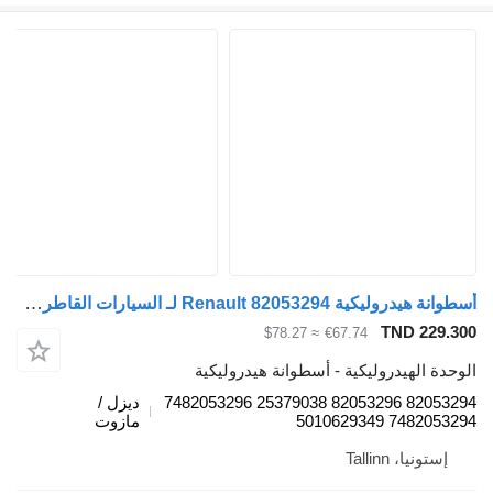
أسطوانة هيدروليكية Renault 82053294 لـ السيارات القاطرة Renault Premium, Premium 2 (1996-2014)
TND 229.
≈ $78.27
€67.74
دة الهيدروليكية - أسطوانة هيدروليكية
82053294 82053296 25379038 7482053296
ديزل /
7482053294 5010
مازوت
إستونيا، Tallinn