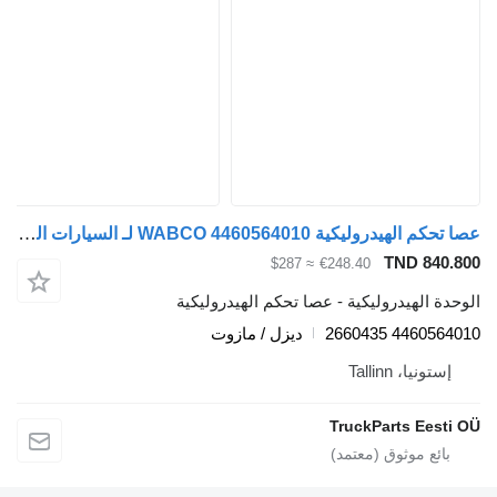
عصا تحكم الهيدروليكية WABCO 4460564010 لـ السيارات القاطرة Scania L,P,G,R,S-series (2016-)
TND 840.
≈ $287
€248.40
دة الهيدروليكية - عصا تحكم الهيدروليكية
4460564010 26
ديزل / مازوت
إستونيا، Tallinn
TruckParts Eesti