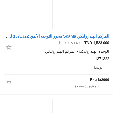
المركم الهيدروليكي Scania محور التوجيه الأيمن 1371322 لـ السيارات القاطرة Scania R
TND 1,523.
≈ $519.90
€450
دة الهيدروليكية - المركم الهيدروليكي
1371
بولندا
Fhu kt2