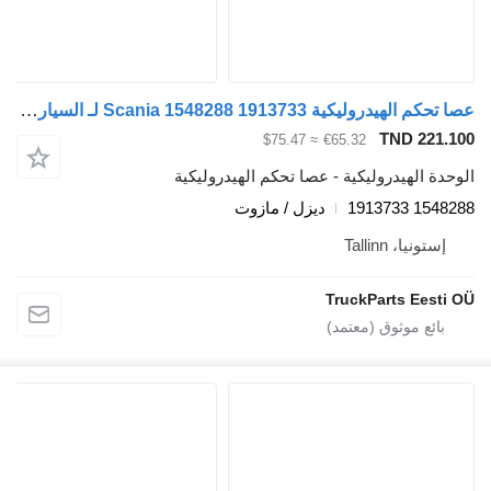
عصا تحكم الهيدروليكية Scania 1548288 1913733 لـ السيارات القاطرة Scania P,G,R,T-series (2004-2017)
TND 221.
≈ $75.47
€65.32
دة الهيدروليكية - عصا تحكم الهيدروليكية
1548288 1
ديزل / مازوت
إستونيا، Tallinn
TruckParts Eesti