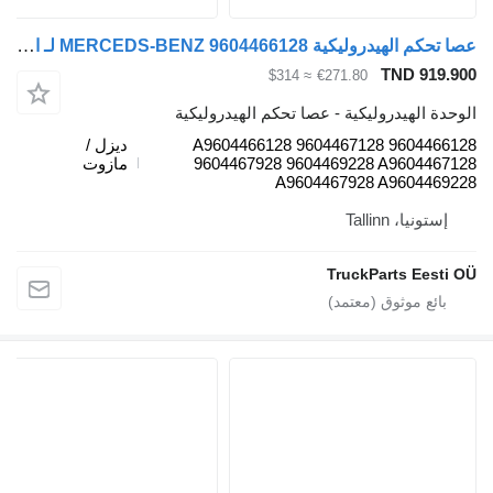
عصا تحكم الهيدروليكية MERCEDS-BENZ 9604466128 لـ السيارات القاطرة Mercedes-Benz Antos, Arocs, Actros MP4 (2012-)
TND 919.
≈ $314
€271.80
دة الهيدروليكية - عصا تحكم الهيدروليكية
9604466128 A9604466128 9604467128
ديزل /
9604467928 9604469228 A9604467
مازوت
A9604467928 A9604469
إستونيا، Tallinn
TruckParts Eesti