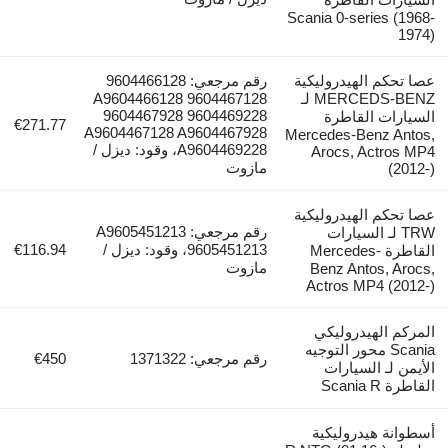
Scania 0-series (1
1
تحكم الهيدروليكية
رقم مرجعي: 9604466128
MERCEDS-BENZ لـ
A9604466128 9604467128
9604467928 9604469228
ارات القاطرة
€271.77
A9604467128 A9604467928
Mercedes-Benz Ant
A9604469228، وقود: ديزل /
Arocs, Actros
مازوت
(20
تحكم الهيدروليكية
رقم مرجعي: A9605451213
TRW لـ السيارات
9605451213، وقود: ديزل /
€116.94
القاطرة Mercedes-
مازوت
Benz Antos, Ar
Actros MP4 (20
كم الهيدروليكي
Scania محور التوجيه
رقم مرجعي: 1371322
€450
من لـ السيارات
 Scania R
انة هيدروليكية