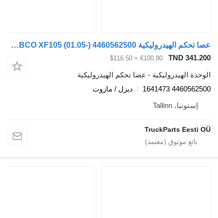
عصا تحكم الهيدروليكية WABCO XF105 (01.05-) 4460562500 لـ السيارات القاطرة DAF XF95, XF105 (2001-2014)
TND 341.
≈ $116.50
€100.80
دة الهيدروليكية - عصا تحكم الهيدروليكية
4460562500 16
ديزل / مازوت
إستونيا، Tallinn
TruckParts Eesti