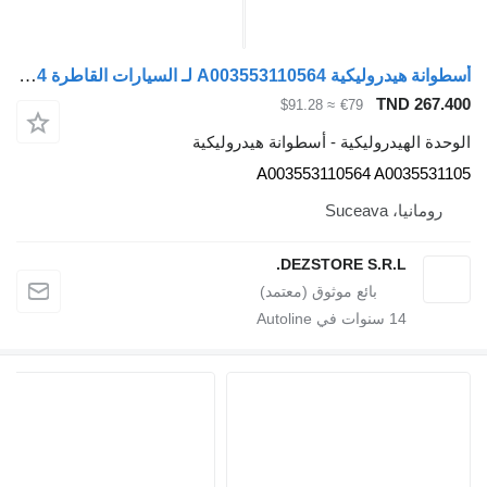
أسطوانة هيدروليكية A003553110564 لـ السيارات القاطرة Mercedes-Benz ACTROS MP4
TND 267.
≈ $91.28
€79
دة الهيدروليكية - أسطوانة هيدروليكية
A003553110564 A0035531
رومانيا، Suceava
DEZSTORE S.R.L.
14
سنوات في Autoline