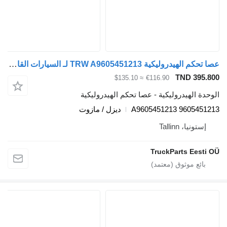
عصا تحكم الهيدروليكية TRW A9605451213 لـ السيارات القاطرة Mercedes-Benz Antos, Arocs, Actros MP4 (2012-)
TND 395.
≈ $135.10
€116.90
دة الهيدروليكية - عصا تحكم الهيدروليكية
A9605451213 9605451
ديزل / مازوت
إستونيا، Tallinn
TruckParts Eesti