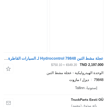
عجلة مشط التبن Hydrocontrol 79848 لـ السيارات القاطرة Scania P,G,R,T-series (2004-2017)
TND 2,197.
≈ $750.10
€649.20
دة الهيدروليكية - عجلة مشط التبن
79
ديزل / مازوت
إستونيا، Tallinn
TruckParts Eesti