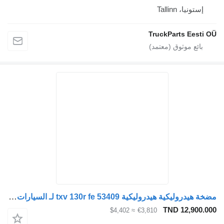
إستونيا، Tallinn
TruckParts Eesti
مضخة هيدروليكية هيدروليكية txv 130r fe 53409 لـ السيارات القاطرة
TND 12,900.
≈ $4,402
€3,810