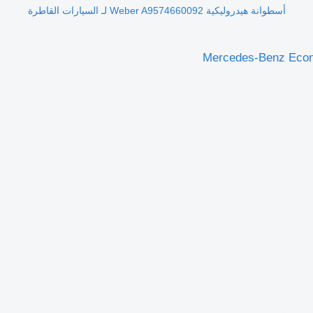
أسطوانة هيدروليكية Weber A9574660092 لـ السيارات القاطرة