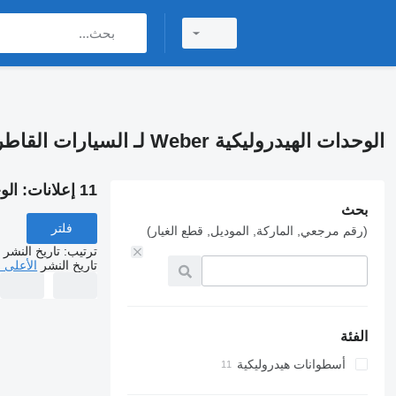
الوحدات الهيدروليكية Weber لـ السيارات القاطرة
11 إعلانات:
الوحدا
بحث
فلتر
(رقم مرجعي, الماركة, الموديل, قطع الغيار)
ترتيب
:
تاريخ النشر
تاريخ النشر
الأعلى 
الفئة
أسطوانات هيدروليكية