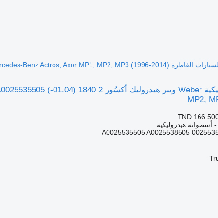
MP2, MP
TND 166.50
 - أسطوانة هيدروليكية
A0025535505 A0025538505 002553
Tr