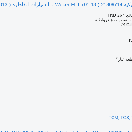
Volvo FL, FE (2013-)
TND 267.50
 - أسطوانة هيدروليكية
Tr
عة غيار؟
TGM, TGS, 