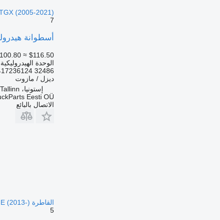
TGX (2005-2021)
7
أسطوانة هيدروليكية Weber 32486 لـ السيارات القاطرة  TGX (2005-2021
100.80
≈ $116.50
الوحدة الهيدروليكية
32486 81417236124 81.41723-6124 81417236138 81.41723-6138 85.41723-6010 85417236010 85.41723-6030...
ديزل / مازوت
إستونيا، Tallinn
uckParts Eesti OÜ
الاتصال بالبائع
القاطرة Volvo FL, FE (2013-)
5