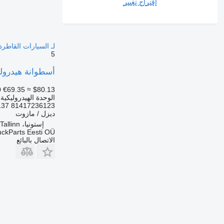
اقتراح تغيير
لـ السيارات القاطرة N TGL, TGM, TGS, TGX (2005-2021
5
أسطوانة هيدروليكية Weber TGS 26.360 (01.07-) 81417236123 لـ السيارات القاطرة 2005-2021
0
€69.35
≈ $80.13
الوحدة الهيدروليكية
81417236123 81417236137 85417236009 85417236029 81.41723-6123 81.41723-6137 85.41723-6009 85.41723...
ديزل / مازوت
إستونيا، Tallinn
uckParts Eesti OÜ
الاتصال بالبائع