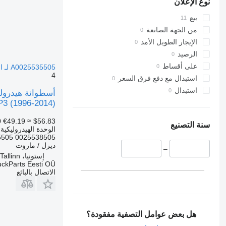
نوع الإعلان
بيع
من الجهة الصانعة
الإيجار الطويل الأمد
الرصيد
على أقساط
A0025535505 لـ السيارات القاطرة Mercedes-Benz Actros, Axor MP1, MP2, MP3 (1996-2014)
4
استبدال مع دفع فرق السعر
استبدال
3 (1996-2014)
0
€49.19
≈ $56.83
سنة التصنيع
الوحدة الهيدروليكية
5505 0025538505
ديزل / مازوت
–
إستونيا، Tallinn
uckParts Eesti OÜ
الاتصال بالبائع
هل بعض عوامل التصفية مفقودة؟