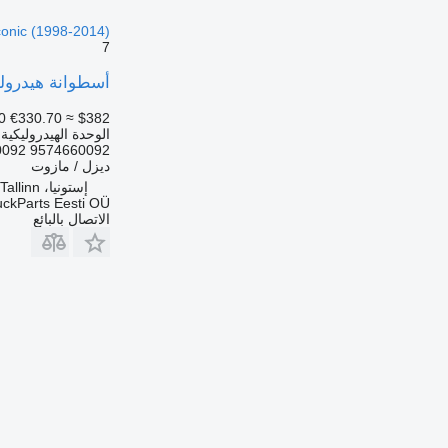
onic (1998-2014)
7
أسطوانة هيدروليكية Weber A9574660092 لـ السيارات القاطرة c (1998-2014
0
€330.70
≈ $382
الوحدة الهيدروليكية
0092 9574660092
ديزل / مازوت
إستونيا، Tallinn
uckParts Eesti OÜ
الاتصال بالبائع