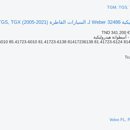
TGM, TGS, 
MAN TGL, TGM, TGS,)
TND 341.200
€
 - أسطوانة هيدروليكية
Tr