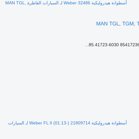
أسطوانة هيدروليكية Weber 32486 لـ السيارات القاطرة MAN TGL,
أسطوانة هيدروليكية Weber FL II (01.13-) 21809714 لـ السيارات