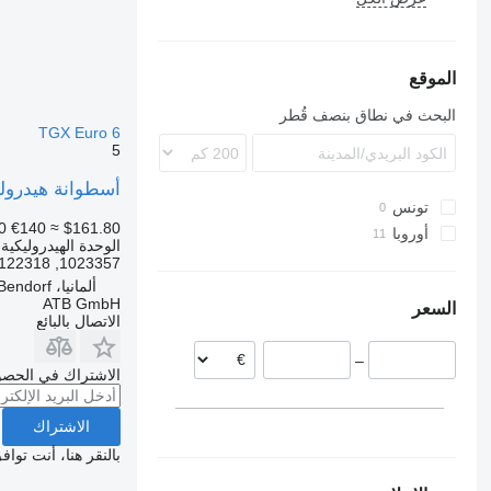
X-Way
TGM
Axor
FM
Econic
FMX
TGS
N-series
TGX
MB
الموقع
VNL
البحث في نطاق بنصف قُطر
TGX Euro 6
5
أسطوانة هيدروليكية Weber 1023357 لـ السيارات القاطرة
تونس
0
€140
≈ $161.80
أوروبا
الوحدة الهيدروليكية
إستونيا
1023357, 81978122318
ألمانيا، Bendorf
ألمانيا
ATB GmbH
السعر
الاتصال بالبائع
–
الاشتراك في الحصو
الاشتراك
بالنقر هنا، أنت توا