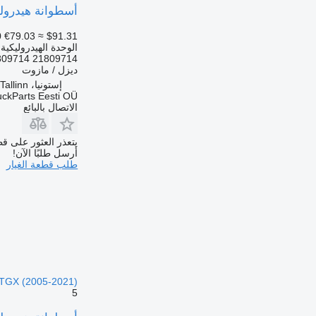
أسطوانة هيدروليكية Weber FL II (01.13-) 21809714 لـ السيارات القاطرة 
0
€79.03
≈ $91.31
الوحدة الهيدروليكية
21809714 7421809714
ديزل / مازوت
إستونيا، Tallinn
uckParts Eesti OÜ
الاتصال بالبائع
يتعذر العثور على قط
أرسل طلبًا الآن!
طلب قطعة الغيار
TGX (2005-2021)
5