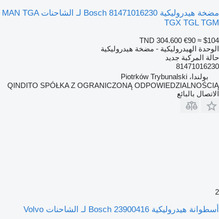
مضخة هيدروليكية Bosch 81471016230 لـ الشاحنات MAN TGA
TGX TGL TGM
TND 304.600
€90
≈ $104
الوحدة الهيدروليكية - مضخة هيدروليكية
حالة المركبة
جديد
81471016230
بولندا، Piotrków Trybunalski
QINDITO SPÓŁKA Z OGRANICZONĄ ODPOWIEDZIALNOŚCIĄ
الاتصال بالبائع
2
أسطوانة هيدروليكية Bosch 23900416 لـ الشاحنات Volvo