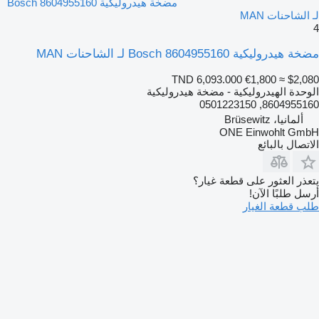
مضخة هيدروليكية Bosch 8604955160
لـ الشاحنات MAN
4
مضخة هيدروليكية Bosch 8604955160 لـ الشاحنات MAN
TND 6,093.000
€1,800
≈ $2,080
الوحدة الهيدروليكية - مضخة هيدروليكية
8604955160, 0501223150
ألمانيا، Brüsewitz
ONE Einwohlt GmbH
الاتصال بالبائع
يتعذر العثور على قطعة غيار؟
أرسل طلبًا الآن!
طلب قطعة الغيار