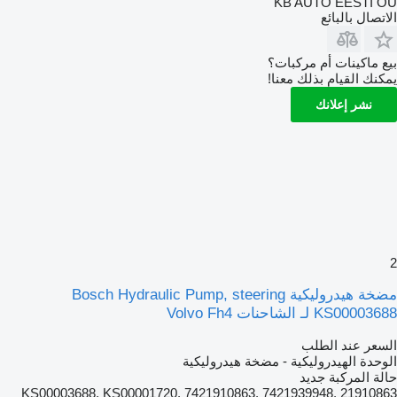
KB AUTO EESTI OÜ
الاتصال بالبائع
بيع ماكينات أم مركبات؟
يمكنك القيام بذلك معنا!
نشر إعلانك
2
مضخة هيدروليكية Bosch Hydraulic Pump, steering
KS00003688 لـ الشاحنات Volvo Fh4
السعر عند الطلب
الوحدة الهيدروليكية - مضخة هيدروليكية
حالة المركبة
جديد
KS00003688, KS00001720, 7421910863, 7421939948, 21910863