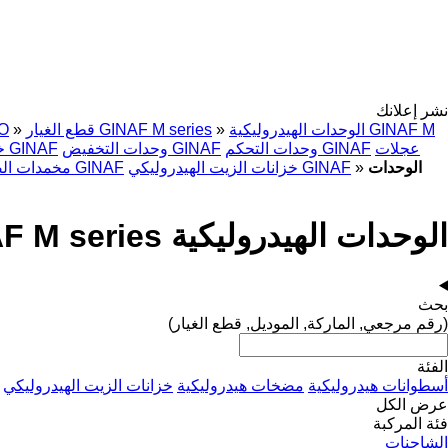
نشر إعلانك
الوحدات الهيدروليكية GINAF M
»
قطع الغيار GINAF M series
»
O
عجلات
وحدات التحكم GINAF
وحدات التخفيض GINAF
خزانات الوقود GINAF
الوحدات
»
خزانات الزيت الهيدروليكي GINAF
مخمدات الصدمات GINAF
الوحدات الهيدروليكية GINAF M series لـ الشاحنات
بحث
(رقم مرجعي, الماركة, الموديل, قطع الغيار)
الفئة
أسطوانات هيدروليكية
مضخات هيدروليكية
خزانات الزيت الهيدروليكي
عرض الكل
فئة المركبة
الشاحنات