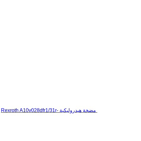
مضخة هيدروليكية Rexroth A10v028dfr1/31r-