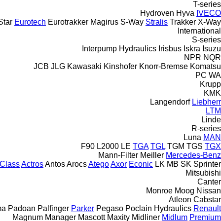
T-series
Hydroven
Hyva
IVECO
Star
Eurotech
Eurotrakker
Magirus
S-Way
Stralis
Trakker
X-Way
International
S-series
Interpump Hydraulics
Irisbus
Iskra
Isuzu
NPR
NQR
JCB
JLG
Kawasaki
Kinshofer
Knorr-Bremse
Komatsu
PC
WA
Krupp
KMK
Langendorf
Liebherr
LTM
Linde
R-series
Luna
MAN
F90
L2000
LE
TGA
TGL
TGM
TGS
TGX
Mann-Filter
Meiller
Mercedes-Benz
Class
Actros
Antos
Arocs
Atego
Axor
Econic
LK
MB
SK
Sprinter
Mitsubishi
Canter
Monroe
Moog
Nissan
Atleon
Cabstar
ma
Padoan
Palfinger
Parker
Pegaso
Poclain Hydraulics
Renault
Magnum
Manager
Mascott
Maxity
Midliner
Midlum
Premium