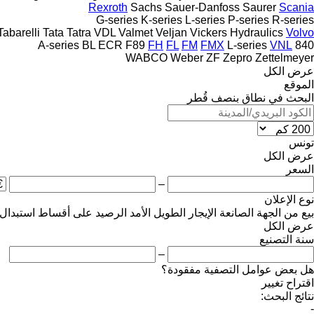
Rexroth
Sachs
Sauer-Danfoss
Saurer
Scania
G-series
K-series
L-series
P-series
R-series
Tabarelli
Tata
Tatra
VDL
Valmet
Veljan
Vickers Hydraulics
Volvo
A-series
BL
ECR
F89
FH
FL
FM
FMX
L-series
VNL
840
WABCO
Weber
ZF
Zepro
Zettelmeyer
عرض الكل
الموقع
البحث في نطاق بنصف قُطر
تونس
عرض الكل
السعر
–
نوع الإعلان
بيع
من الجهة الصانعة
الإيجار الطويل الأمد
الرصيد
على أقساط
استبدال
عرض الكل
سنة التصنيع
–
هل بعض عوامل التصفية مفقودة؟
اقتراح تغيير
نتائج البحث:
-