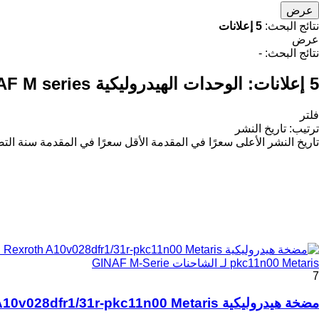
عرض
نتائج البحث:
5 إعلانات
عرض
نتائج البحث:
-
5 إعلانات:
الوحدات الهيدروليكية GINAF M series لـ الشاحنات
فلتر
ترتيب
:
تاريخ النشر
تاريخ النشر
الأعلى سعرًا في المقدمة
الأقل سعرًا في المقدمة
سنة التص
pkc11n00 Metaris لـ الشاحنات GINAF M-Serie
7
مضخة هيدروليكية Rexroth A10v028dfr1/31r-pkc11n00 Metaris لـ الشاحنات GINAF M-Serie