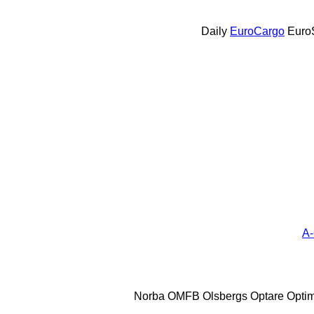
Daily
EuroCargo
Euro
A-
Norba
OMFB
Olsbergs
Optare
Opti