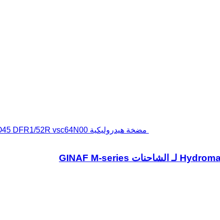
مضخة هيدروليكية Hydromatik A10VO45 DFR1/52R vsc64N00 لـ الشاحنات GINAF M-series