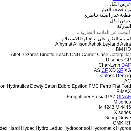
عرض الكل
نوع قطعة الغيار
قطعة غيار أصلية
تناظري
عرض الكل
الماركة
لم يتم العثور على نتائج لهذا الاستعلام
Afhymat
Allison
Ashok Leyland
Astra
BM
HD
Atlet
Bezares
Binotto
Bosch
CNH
Carrier
Case
Caterpillar
D series
GP
Char-Lynn
DAF
AS
CF
XD
XF
XG
Danfoss
Demag
AC
on Hydraulics
Dowty
Eaton
Edbro
Epsilon
FMC
Ferro
Fiat
Ford
F-MAX
Freightliner
Fresia
GAZ
GINAF
M series
M 4243
M 4446
X series
Georg
Grove
GMK
RT
dex
Hardi
Hydac
Hydro Leduc
Hydrocontrol
Hydromatik
Hydros