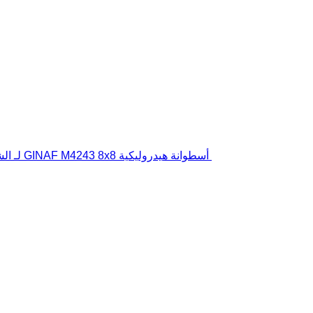
أسطوانة هيدروليكية GINAF M4243 8x8 لـ الشاحنات