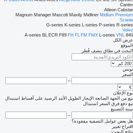
Canter
Atleon
Cabstar
Magnum
Manager
Mascott
Maxity
Midliner
Midlum
Premium
Scania
G-series
K-series
L-series
P-series
R-series
Volvo
A-series
BL
ECR
F89
FH
FL
FM
FMX
L-series
VNL
840
عرض الكل
الموقع
البحث في نطاق بنصف قُطر
تونس
السعر
–
نوع الإعلان
بيع
من الجهة الصانعة
الإيجار الطويل الأمد
الرصيد
على أقساط
استبدال
مع دفع فرق السعر
استبدال
سنة التصنيع
–
هل بعض عوامل التصفية مفقودة؟
اقتراح تغيير
نتائج البحث: