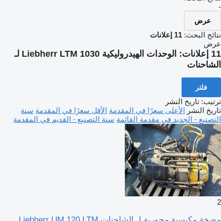
-
عرض
نتائج البحث:
11 إعلانات
عرض
11 إعلانات:
الوحدات الهيدروليكية Liebherr LTM 1030 لـ
الشاحنات
فلتر
ترتيب
:
تاريخ النشر
تاريخ النشر
الأعلى سعرًا في المقدمة
الأقل سعرًا في المقدمة
سنة
التصنيع - الجديد في مقدمة القائمة
سنة التصنيع - القديم في المقدمة
2
مضخة مكبسية محورية لـ الشاحنات Liebherr UM 120 LTM