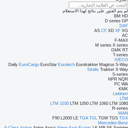
لم يتم العثور على نتائج لهذا الاستعلام
BM
HD
D series
GP
DAF
AS
CF
XD
XF
XG
AC
F-MAX
M series
X series
GMK
RT
T-series
IVECO
Daily
EuroCargo
EuroStar
Eurotech
Eurotrakker
Magirus
S-Way
Stralis
Trakker
X-Way
S-series
NPR
NQR
PC
WA
KMK
Liebherr
LTM
LTM 1030
LTM 1050
LTM 1060
LTM 1080
R-series
MAN
F90
L2000
LE
TGA
TGL
TGM
TGS
TGX
Mercedes-Benz
A-Class
Actros
Antos
Arocs
Atego
Axor
Econic
LK
MB
SK
Sprinter