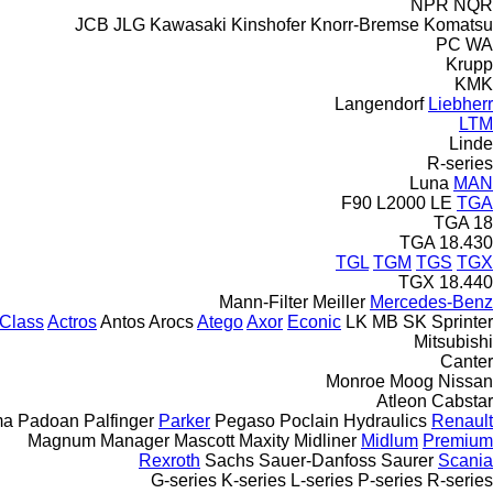
NPR
NQR
JCB
JLG
Kawasaki
Kinshofer
Knorr-Bremse
Komatsu
PC
WA
Krupp
KMK
Langendorf
Liebherr
LTM
Linde
R-series
Luna
MAN
F90
L2000
LE
TGA
TGA 18
TGA 18.430
TGL
TGM
TGS
TGX
TGX 18.440
Mann-Filter
Meiller
Mercedes-Benz
Class
Actros
Antos
Arocs
Atego
Axor
Econic
LK
MB
SK
Sprinter
Mitsubishi
Canter
Monroe
Moog
Nissan
Atleon
Cabstar
ma
Padoan
Palfinger
Parker
Pegaso
Poclain Hydraulics
Renault
Magnum
Manager
Mascott
Maxity
Midliner
Midlum
Premium
Rexroth
Sachs
Sauer-Danfoss
Saurer
Scania
G-series
K-series
L-series
P-series
R-series