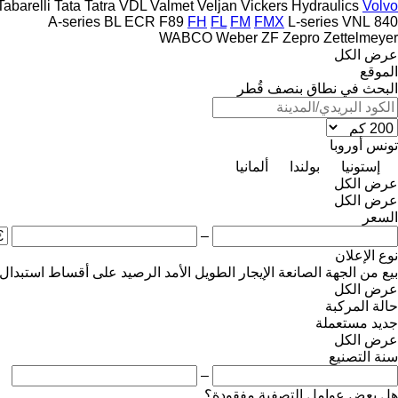
Tabarelli
Tata
Tatra
VDL
Valmet
Veljan
Vickers Hydraulics
Volvo
A-series
BL
ECR
F89
FH
FL
FM
FMX
L-series
VNL
840
WABCO
Weber
ZF
Zepro
Zettelmeyer
عرض الكل
الموقع
البحث في نطاق بنصف قُطر
تونس
أوروبا
إستونيا
بولندا
ألمانيا
عرض الكل
عرض الكل
السعر
–
نوع الإعلان
بيع
من الجهة الصانعة
الإيجار الطويل الأمد
الرصيد
على أقساط
استبدال
عرض الكل
حالة المركبة
جديد
مستعملة
عرض الكل
سنة التصنيع
–
هل بعض عوامل التصفية مفقودة؟