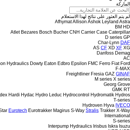
الماركة
لم يتم العثور على نتائج لهذا الاستعلام
Afhymat
Allison
Ashok Leyland
Astra
BM
HD
Atlet
Bezares
Bosch
Bucher
CNH
Carrier
Case
Caterpillar
D series
GP
Char-Lynn
DAF
AS
CF
XD
XF
XG
Danfoss
Demag
AC
on Hydraulics
Dowty
Eaton
Edbro
Epsilon
FMC
Ferro
Fiat
Ford
F-MAX
Freightliner
Fresia
GAZ
GINAF
M series
X series
Georg
Grove
GMK
RT
dex
Hardi
Hydac
Hydro Leduc
Hydrocontrol
Hydromatik
Hydros
T-series
Hydroven
Hyva
IVECO
Star
Eurotech
Eurotrakker
Magirus
S-Way
Stralis
Trakker
X-Way
International
S-series
Interpump Hydraulics
Irisbus
Iskra
Isuzu