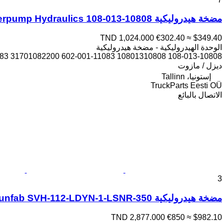
مضخة هيدروليكية Interpump Hydraulics 108-013-10808 لـ الشاحنات MAN TGL, TGM, TGS, TGX (2005-2021)
TND 1,024.000
€302.40
≈ $349.40
الوحدة الهيدروليكية - مضخة هيدروليكية
108-013-10808 10801310808 602-001-11083 HDT108D 60200111083 31701082200
ديزل / مازوت
إستونيا، Tallinn
TruckParts Eesti OÜ
الاتصال بالبائع
3
مضخة هيدروليكية Sunfab SVH-112-LDYN-1-LSNR-350 لـ الشاحنات MAN TGL, TGM, TGS, TGX (2005-2021)
TND 2,877.000
€850
≈ $982.10