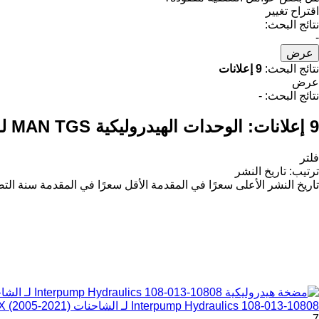
اقتراح تغيير
نتائج البحث:
-
عرض
نتائج البحث:
9 إعلانات
عرض
نتائج البحث:
-
9 إعلانات:
الوحدات الهيدروليكية MAN TGS لـ الشاحنات
فلتر
ترتيب
:
تاريخ النشر
تاريخ النشر
الأعلى سعرًا في المقدمة
الأقل سعرًا في المقدمة
سنة التص
Interpump Hydraulics 108-013-10808 لـ الشاحنات MAN TGL, TGM, TGS, TGX (2005-2021)
7