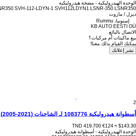
الوحدة الهيدروليكية - مضخة هيدروليكية
NR350 SVH-112-LDYN-1 SVH112LDYN1 LSNR-350 LSNR350
ديزل / مازوت
إستونيا، Rummu
KB AUTO EESTI OÜ
الاتصال بالبائع
بيع ماكينات أم مركبات؟
يمكنك القيام بذلك معنا!
نشر إعلانك
2
أسطوانة هيدروليكية 1083776 لـ الشاحنات MAN TGL, TGM, TGS, TGX (2005-2021)
TND 419.700
€124
≈ $143.30
الوحدة الهيدروليكية - أسطوانة هيدروليكية