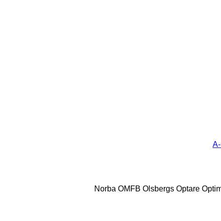
A-
Norba
OMFB
Olsbergs
Optare
Opti