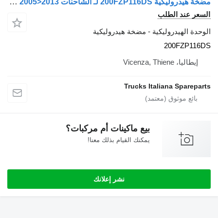
مضخة هيدروليكية 200FZP116DS لـ الشاحنات Renault Premium 2005>2013
السعر عند الطلب
الوحدة الهيدروليكية - مضخة هيدروليكية
200FZP116DS
إيطاليا، Vicenza, Thiene
Trucks Italiana Spareparts
بيع ماكينات أم مركبات؟
يمكنك القيام بذلك معنا!
نشر إعلانك