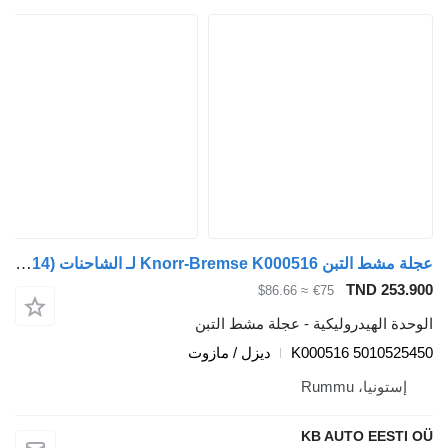
عجلة مشط التبن Knorr-Bremse K000516 لـ الشاحنات Renault Premium, Premium 2 (1996-2014)
TND 253.900
≈ $86.66
€75
الوحدة الهيدروليكية - عجلة مشط التبن
K000516 5010525450
ديزل / مازوت
إستونيا، Rummu
KB AUTO EESTI OÜ