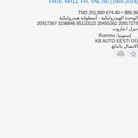
FH16, NH12, FH, VNL780 (1993-2014)
TND 251.800
€74.40
≈ $85.96
الوحدة الهيدروليكية - أسطوانة هيدروليكية
20917279 20455262 85110122 3198846 20917267
ديزل / مازوت
إستونيا، Rummu
KB AUTO EESTI OÜ
الاتصال بالبائع