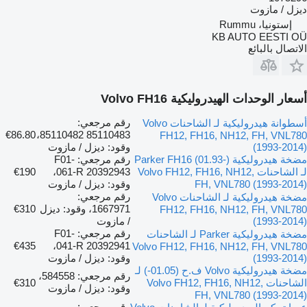
ديزل / مازوت
إستونيا، Rummu
KB AUTO EESTI OÜ
الاتصال بالبائع
أسعار الوحدات الهيدروليكية Volvo FH16
رقم مرجعي:
أسطوانة هيدروليكية لـ الشاحنات Volvo
€86.80
85110483 85110482،
FH12, FH16, NH12, FH, VNL780
(1993-2014)
وقود: ديزل / مازوت
مضخة هيدروليكية Parker FH16 (01.93-)
رقم مرجعي: F01-
لـ الشاحنات Volvo FH12, FH16, NH12,
061-R 20392943،
€190
FH, VNL780 (1993-2014)
وقود: ديزل / مازوت
رقم مرجعي:
مضخة هيدروليكية لـ الشاحنات Volvo
1667971، وقود: ديزل
€310
FH12, FH16, NH12, FH, VNL780
(1993-2014)
/ مازوت
رقم مرجعي: F01-
مضخة هيدروليكية Parker لـ الشاحنات
€435
041-R 20392941،
Volvo FH12, FH16, NH12, FH, VNL780
(1993-2014)
وقود: ديزل / مازوت
مضخة هيدروليكية Volvo ف.ح (01.05-) لـ
رقم مرجعي: 584558،
الشاحنات Volvo FH12, FH16, NH12,
€310
وقود: ديزل / مازوت
FH, VNL780 (1993-2014)
رقم مرجعي: