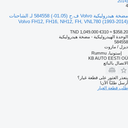
2014)
4
مضخة هيدروليكية Volvo ف.ح (01.05-) 584558 لـ الشاحنات
Volvo FH12, FH16, NH12, FH, VNL780 (1993-2014)
TND 1,049.000
€310
≈ $358.20
الوحدة الهيدروليكية - مضخة هيدروليكية
584558
ديزل / مازوت
إستونيا، Rummu
KB AUTO EESTI OÜ
الاتصال بالبائع
يتعذر العثور على قطعة غيار؟
أرسل طلبًا الآن!
طلب قطعة الغيار