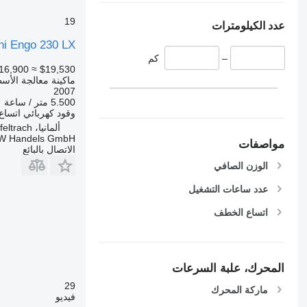
19
عدد الكيلومترات
i Engo 230 LX
–
كم
16,900
≈ $19,530
ماكينة معالجة الأسط
2007
5.500 متر / ساعة
وقود
كهربائي
اتساع
ألمانيا، Apfeltrach
W Handels GmbH
مواصفات
الاتصال بالبائع
الوزن الصافي
عدد ساعات التشغيل
اتساع الخطف
المحرك، علبة السرعات
29
ماركة المحرك
فيديو