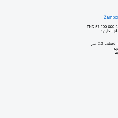
Zambon
TND 57,200.000
€
ح الجليدية
 الخطف
2,3 متر
A