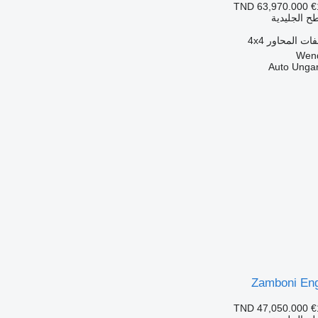
TND 63,970.000
€
ح الجليدية
ات المحاور
4x4
Auto Unga
Zamboni En
TND 47,050.000
€