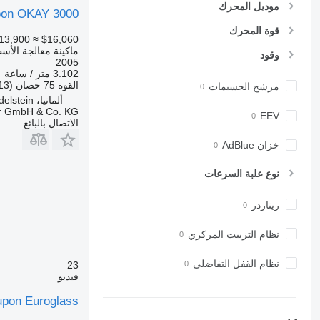
موديل المحرك
pon OKAY 3000
قوة المحرك
13,900
≈ $16,060
ماكينة معالجة الأسط
وقود
2005
3.102 متر / ساعة
القوة
75 حصان (55.13 kW)
مرشح الجسيمات
ألمانيا، Wendelstein
r GmbH & Co. KG
EEV
الاتصال بالبائع
خزان AdBlue
نوع علبة السرعات
ريتاردر
نظام التزييت المركزي
نظام القفل التفاضلي
23
فيديو
pon Euroglass