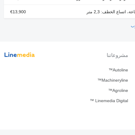
€13,900
رب
مشروعاتنا
Autoline™
Machineryline™
Agroline™
Linemedia Digital ™