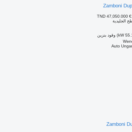
Zamboni Du
TND 47,050.000
€
ح الجليدية
وقود
بنزين
Auto Unga
Zamboni Du