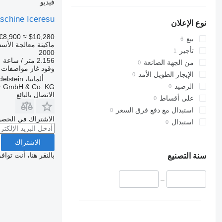
فيديو
schine Iceresu
نوع الإعلان
€8,900
≈ $10,280
بيع
ماكينة معالجة الأسط
تأجير
2000
2.156 متر / ساعة
من الجهة الصانعة
وقود
غاز
مواصفات ا
الإيجار الطويل الأمد
ألمانيا، Wendelstein
الرصيد
r GmbH & Co. KG
الاتصال بالبائع
على أقساط
استبدال مع دفع فرق السعر
الاشتراك في الحصو
استبدال
الاشتراك
بالنقر هنا، أنت توا
سنة التصنيع
–