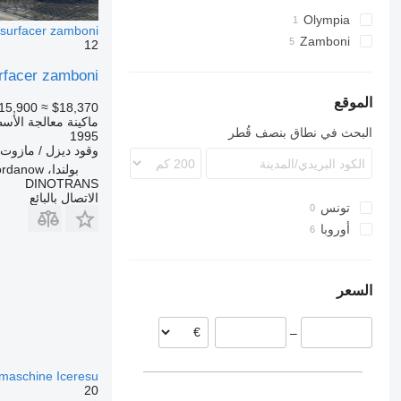
Olympia
esurfacer zamboni
Zamboni
12
rfacer zamboni
الموقع
15,900
≈ $18,370
ماكينة معالجة الأسط
البحث في نطاق بنصف قُطر
1995
وقود
ديزل / مازوت
بولندا، Jordanow
DINOTRANS
الاتصال بالبائع
تونس
أوروبا
ألمانيا
بولندا
السعر
–
smaschine Iceresu
20