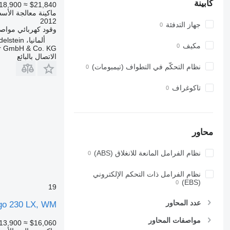
كابينة
18,900
≈ $21,840
ماكينة معالجة الأسط
2012
جهاز التدفئة
وقود
كهربائي
مواصف
ألمانيا، Wendelstein
مكيف
r GmbH & Co. KG
الاتصال بالبائع
نظام التحكّم في التطواف (تيمبومات)
تاكوغراف
محاور
نظام الفرامل المانعة للانغلاق (ABS)
نظام الفرامل ذات التحكم الإلكتروني
(EBS)
19
عدد المحاور
go 230 LX, WM
مواصفات المحاور
13,900
≈ $16,060