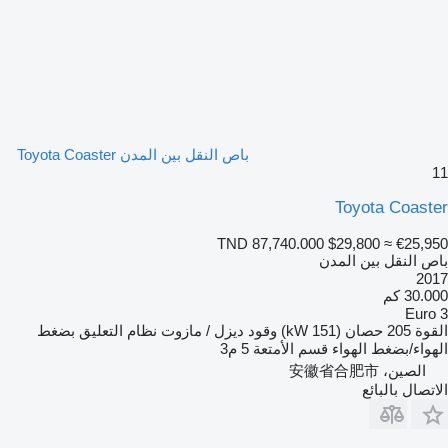
باص النقل بين المدن Toyota Coaster
11
Toyota Coaster
TND 87,740.000
$29,800
≈ €25,950
باص النقل بين المدن
2017
30.000 كم
Euro 3
القوة
205 حصان (151 kW)
وقود
ديزل / مازوت
نظام التعليق
بضغط
الهواء/بضغط الهواء
قسم الأمتعة
5 م3
الصين، 安徽省合肥市
الاتصال بالبائع