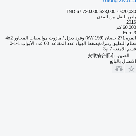
Yutong ZK6115
TND 67,720.000
$23,000
≈ €20,030
باص النقل بين المدن
2016
60.000 كم
Euro 3
القوة
271 حصان (199 kW)
وقود
ديزل / مازوت
مواصفات المحاور
4x2
نظام التعليق
زنبرك/بضغط الهواء
عدد المقاعد
60
عدد الأبواب
1-1-0
قسم الأمتعة
7 م3
الصين، 安徽省合肥市
الاتصال بالبائع