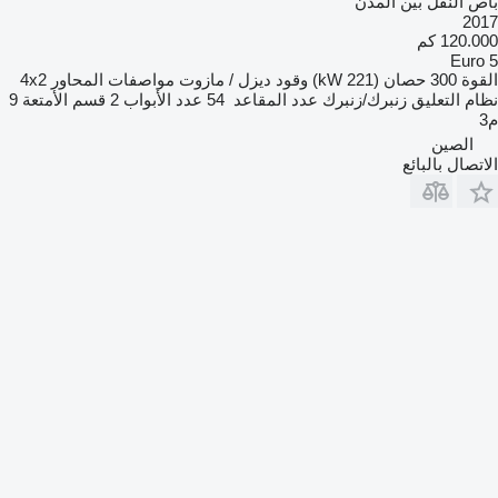
باص النقل بين المدن
2017
120.000 كم
Euro 5
القوة
300 حصان (221 kW)
وقود
ديزل / مازوت
مواصفات المحاور
4x2
نظام التعليق
زنبرك/زنبرك
عدد المقاعد
54
عدد الأبواب
2
قسم الأمتعة
9
م3
الصين
الاتصال بالبائع