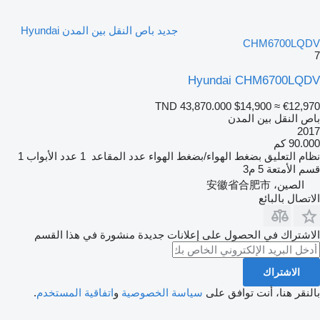
جديد باص النقل بين المدن Hyundai
CHM6700LQDV
7
Hyundai CHM6700LQDV
TND 43,870.000
$14,900
≈ €12,970
باص النقل بين المدن
2017
90.000 كم
نظام التعليق
بضغط الهواء/بضغط الهواء
عدد المقاعد
1
عدد الأبواب
1
قسم الأمتعة
5 م3
الصين، 安徽省合肥市
الاتصال بالبائع
الاشتراك في الحصول على إعلانات جديدة منشورة في هذا القسم
الاشتراك
بالنقر هنا، أنت توافق على
سياسة الخصوصية
و
اتفاقية المستخدم
.