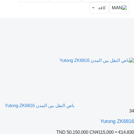
كافة
باص النقل بين المدن Yutong ZK6816
34
Yutong ZK6816
TND 50,150.000
CN¥115,000
≈ €14,830