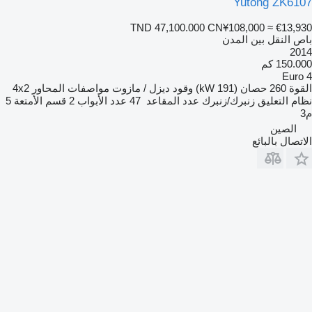
Yutong ZK6107
TND 47,100.000
CN¥108,000
≈ €13,930
باص النقل بين المدن
2014
150.000 كم
Euro 4
القوة
260 حصان (191 kW)
وقود
ديزل / مازوت
مواصفات المحاور
4x2
نظام التعليق
زنبرك/زنبرك
عدد المقاعد
47
عدد الأبواب
2
قسم الأمتعة
5
م3
الصين
الاتصال بالبائع