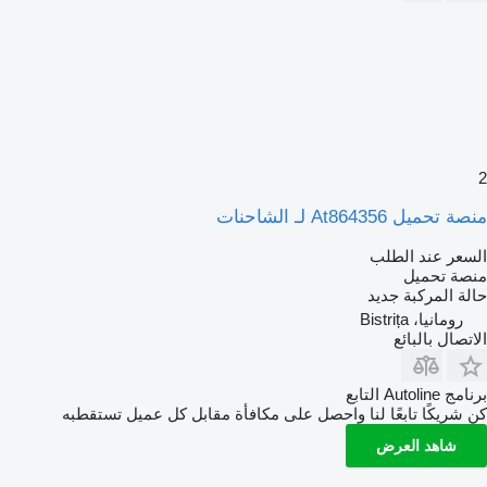
2
منصة تحميل At864356 لـ الشاحنات
السعر عند الطلب
منصة تحميل
حالة المركبة
جديد
رومانيا، Bistrița
الاتصال بالبائع
برنامج Autoline التابع
كن شريكًا تابعًا لنا واحصل على مكافأة مقابل كل عميل تستقطبه
شاهد العرض