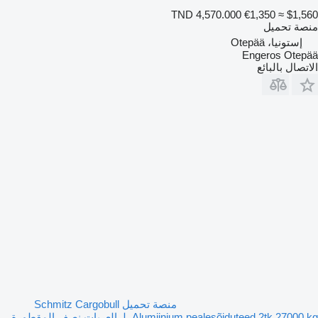
TND 4,570.000
€1,350
≈ $1,560
منصة تحميل
إستونيا، Otepää
Engeros Otepää
الاتصال بالبائع
منصة تحميل Schmitz Cargobull
Alumiinium pealesõiduteed 2tk 27000 kg. لـ العربات نصف المقطورة