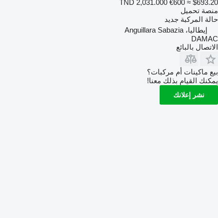
TND 2,031.000
€600
≈ $693.20
منصة تحميل
حالة المركبة
جديد
إيطاليا، Anguillara Sabazia
DAMAC
الاتصال بالبائع
بيع ماكينات أم مركبات؟
يمكنك القيام بذلك معنا!
نشر إعلانك