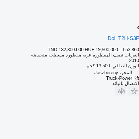
3
Doll T2H-S3F
TND 182,300.000
HUF 19,500,000
≈ €53,860
العربات نصف المقطورة عربة مقطورة مسطحة منخفضة
2010
الوزن الصافي
13.500 كجم
المجر، Jászberény
Truck-Power Kft
الاتصال بالبائع