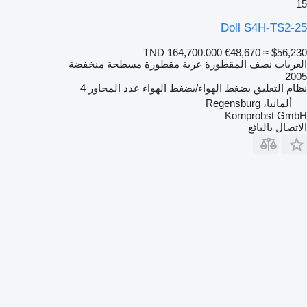
15
Doll S4H-TS2-25
TND 164,700.000
€48,670
≈ $56,230
العربات نصف المقطورة عربة مقطورة مسطحة منخفضة
2005
نظام التعليق
بضغط الهواء/بضغط الهواء
عدد المحاور
4
ألمانيا، Regensburg
Kornprobst GmbH
الاتصال بالبائع