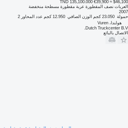
TND 135,100.000
€39,900
≈ $46,100
العربات نصف المقطورة عربة مقطورة مسطحة منخفضة
2007
حمولة
23.050 كجم
الوزن الصافي
12.950 كجم
عدد المحاور
2
هولندا، Vuren
Dutch Truckcenter B.V.
الاتصال بالبائع