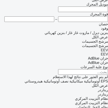
موديل المحرك
قوة المحرك
–
حصان
وقود
بنزين
ديزل / مازوت
غاز
غاز / بنزين
كهربائي
عرض الكل
مرشح الجسيمات
مرشح الجسيمات
EEV
EEV
خزان AdBlue
خزان AdBlue
نوع علبة السرعات
لم يتم العثور على نتائج لهذا الاستعلام
EPS
أوتوماتيكية
ميكانيكية
نصف أوتوماتيكية
هيدروستاتي
عرض الكل
ريتاردر
ريتاردر
نظام التزييت المركزي
نظام التزييت المركزي
نظام القفل التفاضلي