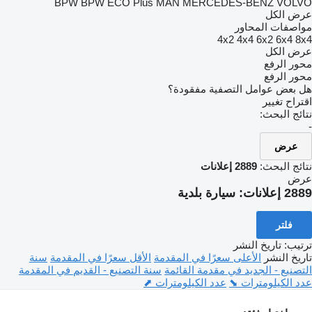
BPW
BPW ECO Plus
MAN
MERCEDES-BENZ
VOLVO
عرض الكل
مواصفات المحاور
4x2
4x4
6x2
6x4
8x4
عرض الكل
محور الرفع
محور الرفع
هل بعض عوامل التصفية مفقودة؟
اقتراح تغيير
نتائج البحث:
-
عرض
نتائج البحث:
2889 إعلانات
عرض
2889 إعلانات:
سيارة بلدية
فلتر
ترتيب
:
تاريخ النشر
تاريخ النشر
الأعلى سعرًا في المقدمة
الأقل سعرًا في المقدمة
سنة
التصنيع - الجديد في مقدمة القائمة
سنة التصنيع - القديم في المقدمة
عدد الكيلومترات ⬊
عدد الكيلومترات ⬈