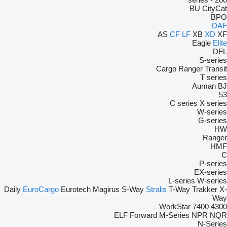
BU
CityCat
BPO
DAF
AS
CF
LF
XB
XD
XF
Eagle
Elite
DFL
S-series
Cargo
Ranger
Transit
T series
Auman
BJ
53
C series
X series
W-series
G-series
HW
Ranger
HMF
C
P-series
EX-series
L-series
W-series
Daily
EuroCargo
Eurotech
Magirus
S-Way
Stralis
T-Way
Trakker
X-
Way
WorkStar
7400
4300
ELF
Forward
M-Series
NPR
NQR
N-Series