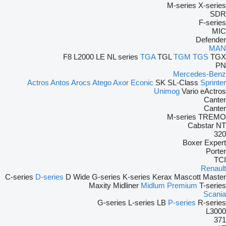
M-series
X-series
SDR
F-series
MIC
Defender
MAN
F8
L2000
LE
NL series
TGA
TGL
TGM
TGS
TGX
PN
Mercedes-Benz
Actros
Antos
Arocs
Atego
Axor
Econic
SK
SL-Class
Sprinter
Unimog
Vario
eActros
Canter
Canter
M-series
TREMO
Cabstar
NT
320
Boxer
Expert
Porter
TCI
Renault
C-series
D-series
D Wide
G-series
K-series
Kerax
Mascott
Master
Maxity
Midliner
Midlum
Premium
T-series
Scania
G-series
L-series
LB
P-series
R-series
L3000
371