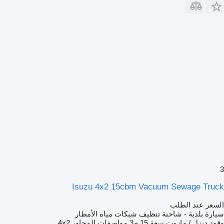
3
Isuzu 4x2 15cbm Vacuum Sewage Truck
السعر عند الطلب
سيارة بلدية - شاحنة تنظيف شبكات مياه الأمطار
وقود
ديزل / مازوت
سعة
15 م3
مواصفات المحاور
4x2