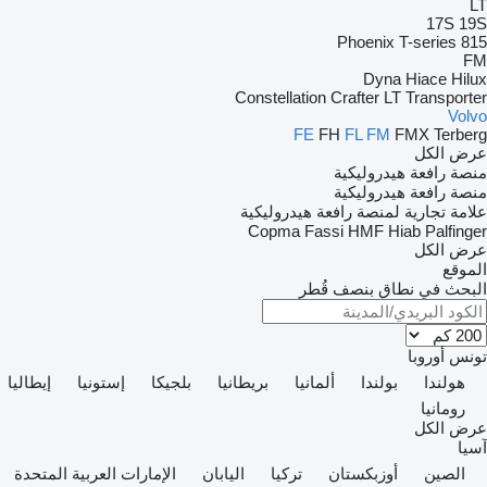
LT
17S
19S
Phoenix
T-series
815
FM
Dyna
Hiace
Hilux
Constellation
Crafter
LT
Transporter
Volvo
FE
FH
FL
FM
FMX
Terberg
عرض الكل
منصة رافعة هيدروليكية
منصة رافعة هيدروليكية
علامة تجارية لمنصة رافعة هيدروليكية
Copma
Fassi
HMF
Hiab
Palfinger
عرض الكل
الموقع
البحث في نطاق بنصف قُطر
تونس
أوروبا
هولندا
بولندا
ألمانيا
بريطانيا
بلجيكا
إستونيا
إيطاليا
رومانيا
عرض الكل
آسيا
الصين
أوزبكستان
تركيا
اليابان
الإمارات العربية المتحدة