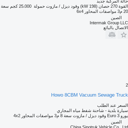
حالة المركبة
جديد
القوة
270 حصان (198 kW)
وقود
ديزل / مازوت
حمولة
25.000 كجم
سعة
20 م3
مواصفات المحاور
6x4
الصين
Intermak Group LLC
الاتصال بالبائع
2
Howo 8CBM Vacuum Sewage Truck
السعر عند الطلب
سيارة بلدية - شاحنة شفط مياه المجاري
يورو
Euro 3
وقود
ديزل / مازوت
سعة
8 م3
مواصفات المحاور
4x2
الصين
China Sinotruk Vehicle Co., Ltd.