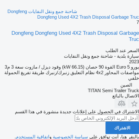
شاحنة جمع ونقل النفايات Dongfeng
Dongfeng Used 4X2 Trash Disposal Garbage Truc
7
Dongfeng Dongfeng Used 4X2 Trash Disposal Garbage
Truc
السعر عند الطلب
سيارة بلدية - شاحنة جمع ونقل النفايات
2023
يورو
Euro 5
القوة
90 حصان (66.15 kW)
وقود
ديزل / مازوت
سعة
3 م3
مواصفات المحاور
4x2
نظام التعليق
زنبرك/زنبرك
طريقة تفريغ الحمولة
خلفي
الصين
TITAN Semi Trailer Truck
الاتصال بالبائع
الاشتراك في الحصول على إعلانات جديدة منشورة في هذا القسم
الاشتراك
بالنقر هنا، أنت توافق على
سياسة الخصوصية
و
اتفاقية المستخدم
.