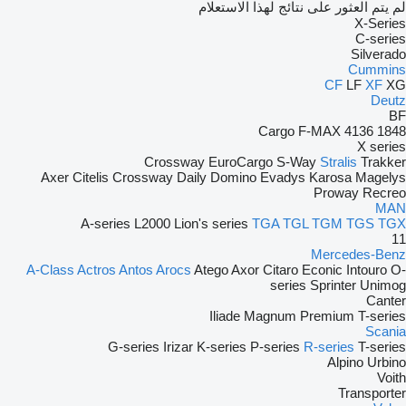
لم يتم العثور على نتائج لهذا الاستعلام
X-Series
C-series
Silverado
Cummins
CF
LF
XF
XG
Deutz
BF
Cargo
F-MAX
4136
1848
X series
Crossway
EuroCargo
S-Way
Stralis
Trakker
Axer
Citelis
Crossway
Daily
Domino
Evadys
Karosa
Magelys
Proway
Recreo
MAN
A-series
L2000
Lion's series
TGA
TGL
TGM
TGS
TGX
11
Mercedes-Benz
A-Class
Actros
Antos
Arocs
Atego
Axor
Citaro
Econic
Intouro
O-
series
Sprinter
Unimog
Canter
Iliade
Magnum
Premium
T-series
Scania
G-series
Irizar
K-series
P-series
R-series
T-series
Alpino
Urbino
Voith
Transporter