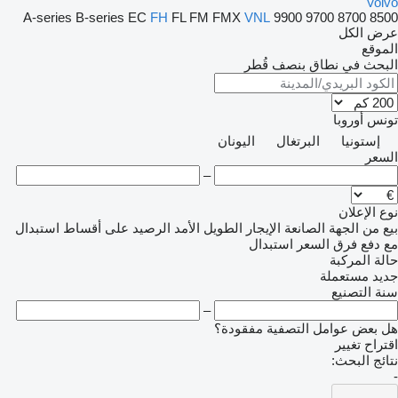
Volvo
A-series
B-series
EC
FH
FL
FM
FMX
VNL
9900
9700
8700
8500
عرض الكل
الموقع
البحث في نطاق بنصف قُطر
تونس
أوروبا
إستونيا
البرتغال
اليونان
السعر
–
نوع الإعلان
بيع
من الجهة الصانعة
الإيجار الطويل الأمد
الرصيد
على أقساط
استبدال
مع دفع فرق السعر
استبدال
حالة المركبة
جديد
مستعملة
سنة التصنيع
–
هل بعض عوامل التصفية مفقودة؟
اقتراح تغيير
نتائج البحث:
-