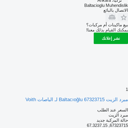
تركيا، Ankara
Baltacioglu Muhendislik
الاتصال بالبائع
بيع ماكينات أم مركبات؟
يمكنك القيام بذلك معنا!
نشر إعلانك
1
مبرد الزيت Baltacıoğlu 67323715 لـ الباصات Voith
السعر عند الطلب
مبرد الزيت
حالة المركبة
جديد
67323715, 67.3237.15