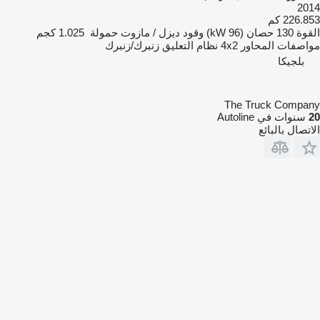
2014
226.853 كم
القوة
130 حصان (96 kW)
وقود
ديزل / مازوت
حمولة
1.025 كجم
مواصفات المحاور
4x2
نظام التعليق
زنبرك/زنبرك
بلجيكا
The Truck Company
20
سنوات في Autoline
الاتصال بالبائع