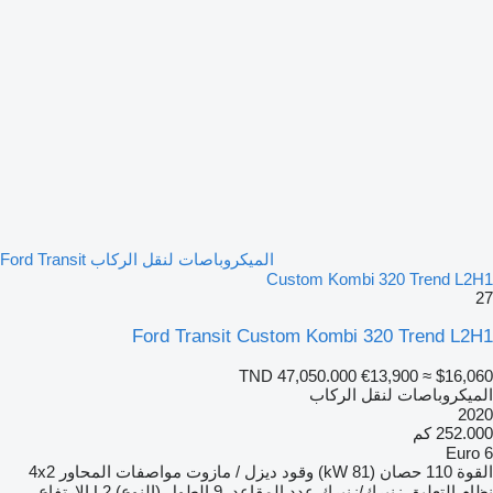
الميكروباصات لنقل الركاب Ford Transit
Custom Kombi 320 Trend L2H1
27
Ford Transit Custom Kombi 320 Trend L2H1
TND 47,050.000
€13,900
≈ $16,060
الميكروباصات لنقل الركاب
2020
252.000 كم
Euro 6
القوة
110 حصان (81 kW)
وقود
ديزل / مازوت
مواصفات المحاور
4x2
نظام التعليق
زنبرك/زنبرك
عدد المقاعد
9
الطول (النوع)
L2
الارتفاع