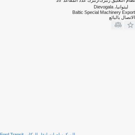
نظام التعليق
زنبرك/زنبرك
عدد المقاعد
16
ليتوانيا، Dievogala
Baltic Special Machinery Export
الاتصال بالبائع
الميكروباصات لنقل الركاب Ford Transit