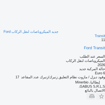
جديد الميكروباصات لنقل الركاب Ford
Transit
11
Ford Transit
السعر عند الطلب
الميكروباصات لنقل الركاب
2026
حالة المركبة
جديد
Euro 6
وقود
ديزل / مازوت
نظام التعليق
زنبرك/زنبرك
عدد المقاعد
17
إيطاليا، Minerbio
GABUS S.R.L.S.
الاتصال بالبائع