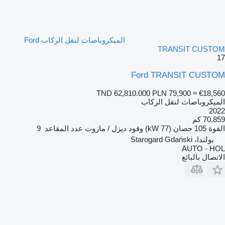
الميكروباصات لنقل الركاب Ford
TRANSIT CUSTOM
17
Ford TRANSIT CUSTOM
TND 62,810.000
PLN 79,900
≈ €18,560
الميكروباصات لنقل الركاب
2022
70.859 كم
القوة
105 حصان (77 kW)
وقود
ديزل / مازوت
عدد المقاعد
9
بولندا، Starogard Gdański
AUTO - HOL
الاتصال بالبائع