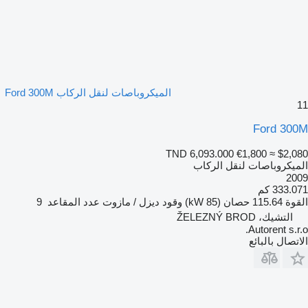
الميكروباصات لنقل الركاب Ford 300M
11
Ford 300M
TND 6,093.000
€1,800
≈ $2,080
الميكروباصات لنقل الركاب
2009
333.071 كم
القوة
115.64 حصان (85 kW)
وقود
ديزل / مازوت
عدد المقاعد
9
التشيك، ŽELEZNÝ BROD
Autorent s.r.o.
الاتصال بالبائع