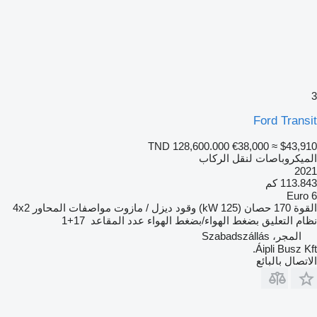
3
Ford Transit
TND 128,600.000
€38,000
≈ $43,910
الميكروباصات لنقل الركاب
2021
113.843 كم
Euro 6
القوة
170 حصان (125 kW)
وقود
ديزل / مازوت
مواصفات المحاور
4x2
نظام التعليق
بضغط الهواء/بضغط الهواء
عدد المقاعد
17+1
المجر، Szabadszállás
Áipli Busz Kft.
الاتصال بالبائع