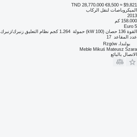
TND 28,770.000
€8,500
≈ $9,821
الميكروباصات لنقل الركاب
2013
158.000 كم
Euro 5
القوة
136 حصان (100 kW)
حمولة
1.264 كجم
نظام التعليق
زنبرك/زنبرك
عدد المقاعد
17
بولندا، Rzgów
Meble Mikuś Mateusz Szara
الاتصال بالبائع