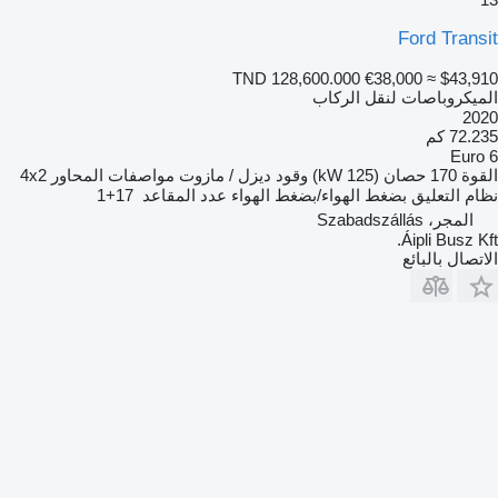
Ford Transit
TND 128,600.000
€38,000
≈ $43,910
الميكروباصات لنقل الركاب
2020
72.235 كم
Euro 6
القوة
170 حصان (125 kW)
وقود
ديزل / مازوت
مواصفات المحاور
4x2
نظام التعليق
بضغط الهواء/بضغط الهواء
عدد المقاعد
17+1
المجر، Szabadszállás
Áipli Busz Kft.
الاتصال بالبائع