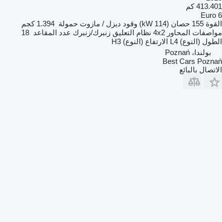
413.401 كم
Euro 6
القوة
155 حصان (114 kW)
وقود
ديزل / مازوت
حمولة
1.394 كجم
مواصفات المحاور
4x2
نظام التعليق
زنبرك/زنبرك
عدد المقاعد
18
الطول (النوع)
L4
الارتفاع (النوع)
H3
بولندا، Poznań
Best Cars Poznań
الاتصال بالبائع