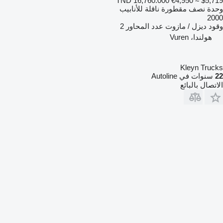
TND 16,760.000
€4,950
≈ $5,719
وحدة نصف مقطورة ناقلة للأنابيب
2000
وقود
ديزل / مازوت
عدد المحاور
2
هولندا، Vuren
Kleyn Trucks
22
سنوات في Autoline
الاتصال بالبائع