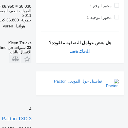
محور الرفع
0
€6,950
≈ $8,030
العربات نصف المق
2011
محور التوجيه
حمولة
36.800 كجم
هولندا، Vuren
هل بعض عوامل التصفية مفقودة؟
Kleyn Trucks
22
سنوات في Autoline
اقتراح تغيير
الاتصال بالبائع
تفاصيل حول الموديل Pacton
4
Pacton TXD.3