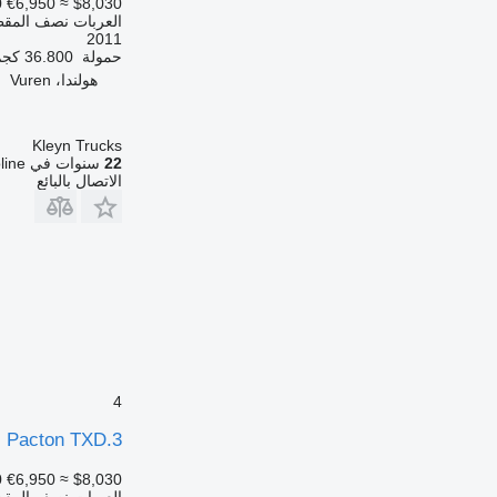
0
€6,950
≈ $8,030
العربات نصف المق
2011
حمولة
36.800 كجم
هولندا، Vuren
Kleyn Trucks
22
سنوات في Autoline
الاتصال بالبائع
4
Pacton TXD.3
0
€6,950
≈ $8,030
العربات نصف المق