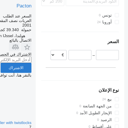
Pacton
تونس
السعر عند الطلب
العربات نصف المق
أوروبا
2001
هولندا
حمولة
39.340 كجم
هولندا، Nieuwerkerk aan den IJssel
البرتغال
الاتصال بالبائع
السعر
بلجيكا
الاشتراك في الحصو
–
الاشتراك
بالنقر هنا، أنت توا
نوع الإعلان
بيع
من الجهة الصانعة
الإيجار الطويل الأمد
الرصيد
ler with twistlocks
على أقساط
7