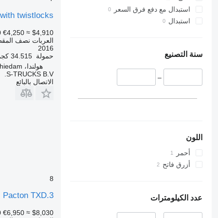
استبدال مع دفع فرق السعر
 with twistlocks
استبدال
0
€4,250
≈ $4,910
العربات نصف المق
2016
سنة التصنيع
حمولة
34.515 كجم
هولندا، Schiedam
S-TRUCKS B.V.
–
الاتصال بالبائع
اللون
أحمر
أزرق فاتح
8
Pacton TXD.3
عدد الكيلومترات
0
€6,950
≈ $8,030