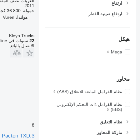
العربات نصف المق
ارتفاع
2011
حمولة
36.800 كجم
ارتفاع صينية القطر
هولندا، Vuren
Kleyn Trucks
هيكل
22
سنوات في Autoline
الاتصال بالبائع
Mega
محاور
نظام الفرامل المانعة للانغلاق (ABS)
نظام الفرامل ذات التحكم الإلكتروني
(EBS)
نظام التعليق
8
ماركة المحاور
Pacton TXD.3