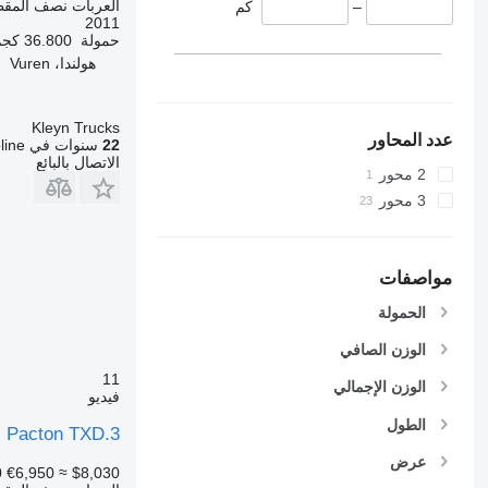
العربات نصف المق
–
كم
2011
حمولة
36.800 كجم
هولندا، Vuren
Kleyn Trucks
عدد المحاور
22
سنوات في Autoline
الاتصال بالبائع
2 محور
3 محور
مواصفات
الحمولة
الوزن الصافي
11
الوزن الإجمالي
فيديو
الطول
Pacton TXD.3
عرض
0
€6,950
≈ $8,030