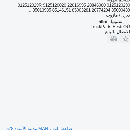
9125120290 912512029R 9125120020 22016995 20846000
85013935 85146151 85003281 20774294 85000489...
ديزل / مازوت
إستونيا، Tallinn
TruckParts Eesti OÜ
الاتصال بالبائع
ضاغط الهواء MAN مدينة الأسود a78