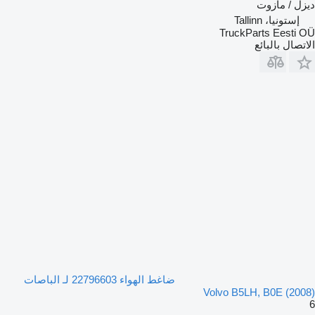
ديزل / مازوت
إستونيا، Tallinn
TruckParts Eesti OÜ
الاتصال بالبائع
ضاغط الهواء 22796603 لـ الباصات
Volvo B5LH, B0E (2008)
6