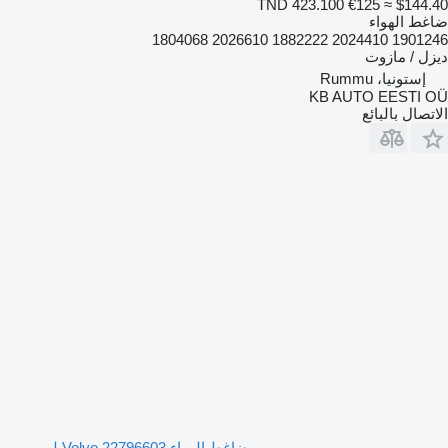
TND 423.100
€125
≈ $144.40
ضاغط الهواء
1901246 2024410 1882222 2026610 1804068
ديزل / مازوت
إستونيا، Rummu
KB AUTO EESTI OÜ
الاتصال بالبائع
ضاغط الهواء Volvo 22796603 لـ