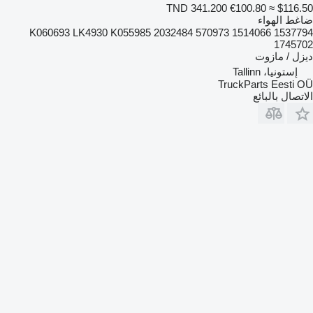
TND 341.200
€100.80
≈ $116.50
ضاغط الهواء
K060693 LK4930 K055985 2032484 570973 1514066 1537794
1745702
ديزل / مازوت
إستونيا، Tallinn
TruckParts Eesti OÜ
الاتصال بالبائع