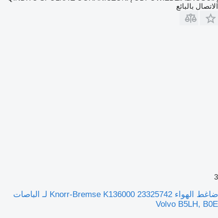
الاتصال بالبائع
3
ضاغط الهواء Knorr-Bremse K136000 23325742 لـ الباصات
Volvo B5LH, B0E