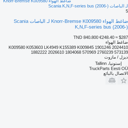
ضاغط الهواء Knorr-Bremse K009580
لـ الباصات Scania K,N,F-series bus (2006-)
5
ضاغط الهواء Knorr-Bremse K009580 لـ الباصات Scania
K,N,F-series bus (2006-)
TND 840.800
€248.40
≈ $287
ضاغط الهواء
K009580 K053603 LK4949 K155389 K009845 1901246 2024410
1882222 2026610 1804068 570969 2760239 573139
ديزل / مازوت
إستونيا، Tallinn
TruckParts Eesti OÜ
الاتصال بالبائع