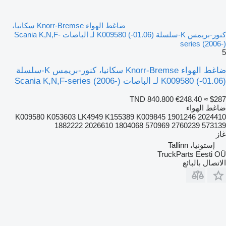
ضاغط الهواء Knorr-Bremse سكانيا،
كنور-بريمس K-سلسلة (01.06-) K009580 لـ الباصات Scania K,N,F-
series (2006-)
5
ضاغط الهواء Knorr-Bremse سكانيا، كنور-بريمس K-سلسلة
(01.06-) K009580 لـ الباصات Scania K,N,F-series (2006-)
TND 840.800
€248.40
≈ $287
ضاغط الهواء
K009580 K053603 LK4949 K155389 K009845 1901246 2024410
1882222 2026610 1804068 570969 2760239 573139
غاز
إستونيا، Tallinn
TruckParts Eesti OÜ
الاتصال بالبائع