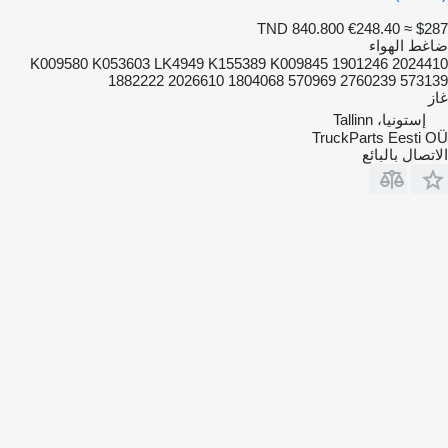
TND 840.800
€248.40
≈ $287
ضاغط الهواء
K009580 K053603 LK4949 K155389 K009845 1901246 2024410
1882222 2026610 1804068 570969 2760239 573139
غاز
إستونيا، Tallinn
TruckParts Eesti OÜ
الاتصال بالبائع