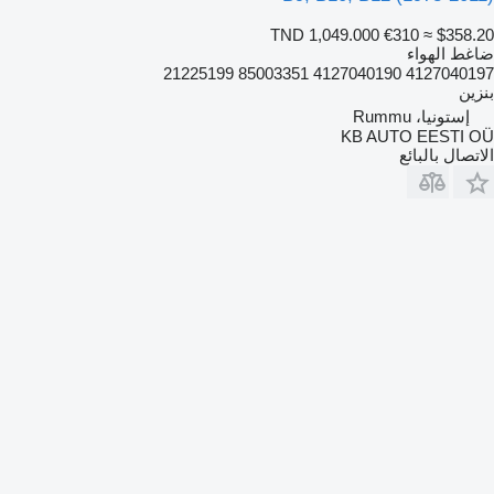
TND 1,049.000
€310
≈ $358.20
ضاغط الهواء
4127040197 4127040190 85003351 21225199
بنزين
إستونيا، Rummu
KB AUTO EESTI OÜ
الاتصال بالبائع