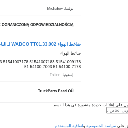
بولندا، Michałów
Z OGRANICZONĄ ODPOWIEDZIALNOŚCIĄ
ضاغط الهواء WABCO TT01.33.002 لـ الباصات MAN LIONS CITY (01.04-)
ضاغط الهواء
03 51541007178 51541007183 51541009178
51.54100-7003 51.54100-7178...
إستونيا، Tallinn
TruckParts Eesti OÜ
ل على إعلانات جديدة منشورة في هذا القسم
فق على
سياسة الخصوصية
و
اتفاقية المستخدم
.