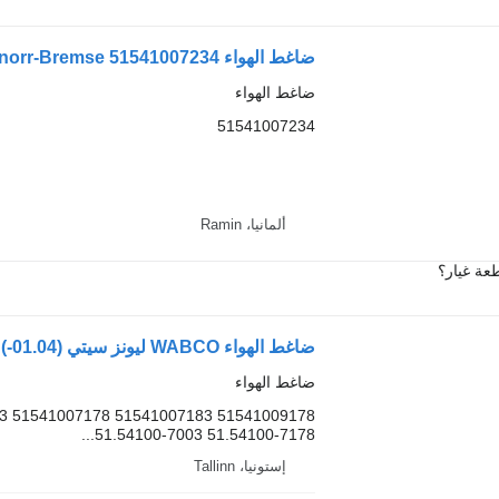
ضاغط الهواء Knorr-Bremse 51541007234 لـ الباصات MAN
ضاغط الهواء
51541007234
ألمانيا، Ramin
عة غيار؟
ضاغط الهواء WABCO ليونز سيتي (01.04-) TT01.33.002 لـ الباصات MAN LIONS CITY (01.04-)
ضاغط الهواء
03 51541007178 51541007183 51541009178
51.54100-7003 51.54100-7178...
إستونيا، Tallinn