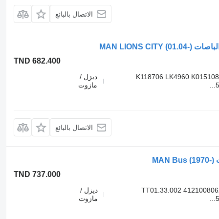
الاتصال بالبائع
TND 682.400
K118706 LK4960 K015108
ديزل /
مازوت
الاتصال بالبائع
TND 737.000
TT01.33.002 41210080
ديزل /
مازوت