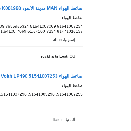
ضاغط الهواء MAN مدينة الأسود a78 (01.04-) K001998 لـ الباصات MAN Lion's bus (1991-)
ضاغط الهواء
39 7685955324 51541007069 51541007234
51.54100-7069 51.54100-7234 81471016137...
إستونيا، Tallinn
TruckParts Eesti OÜ
ضاغط الهواء Voith LP490 51541007253 لـ الباصات MAN D2066LUH
ضاغط الهواء
51541007253, 51541009298, 51541007298, 51541007258, 51541007203
ألمانيا، Ramin