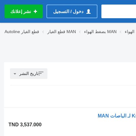
دخول / التسجيل
نشر إعلانك
بضغط الهواء MAN
قطع الغيار MAN
قطع الغيار
Autoline
تاريخ النشر
TND 3,537.000