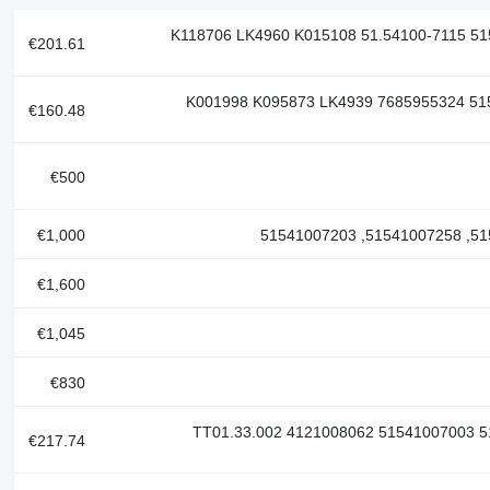
K118706 LK4960 K015108 51.54100-7115 5154100
€201.61
K001998 K095873 LK4939 7685955324 51541007
€160.48
€500
€1,000
€1,600
€1,045
€830
TT01.33.002 4121008062 51541007003 515410
€217.74