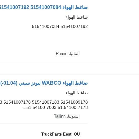
ضاغط الهواء MAN 51541007192 51541007084 لـ الباصات MAN BUS D0836
ضاغط الهواء
51541007192 51541007084
ألمانيا، Ramin
ضاغط الهواء WABCO ليونز سيتي (01.04-) TT01.33.002 لـ الباصات MAN
ضاغط الهواء
03 51541007178 51541007183 51541009178
51.54100-7003 51.54100-7178...
إستونيا، Tallinn
TruckParts Eesti OÜ