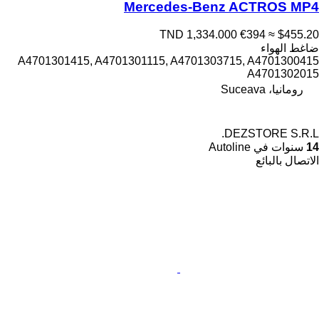
Mercedes-Benz ACTROS MP4
TND 1,334.000
€394
≈ $455.20
ضاغط الهواء
A4701301415, A4701301115, A4701303715, A4701300415
A4701302015
رومانيا، Suceava
DEZSTORE S.R.L.
14
سنوات في Autoline
الاتصال بالبائع