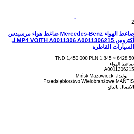
2
ضاغط الهواء Mercedes-Benz ضاغط هواء مرسيدس
أكتروس MP4 VOITH A0011306 A0011306215 لـ
السيارات القاطرة
TND 1,450.000
PLN 1,845
≈ €428.50
ضاغط الهواء
A0011306215
بولندا، Mińsk Mazowiecki
Przedsiębiorstwo Wielobranżowe MANTIS
الاتصال بالبائع