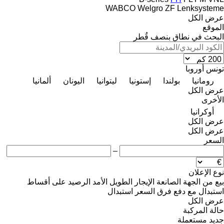
WABCO
Welgro
ZF Lenksysteme
عرض الكل
الموقع
البحث في نطاق بنصف قُطر
تونس
أوروبا
رومانيا
بولندا
إستونيا
ليتوانيا
اليونان
ألمانيا
عرض الكل
الأخرى
أوكرانيا
عرض الكل
عرض الكل
السعر
–
نوع الإعلان
بيع
من الجهة الصانعة
الإيجار الطويل الأمد
الرصيد
على أقساط
استبدال مع دفع فرق السعر
استبدال
عرض الكل
حالة المركبة
جديد
مستعملة