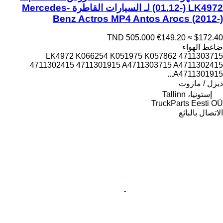
(01.12-) LK4972 لـ السيارات القاطرة Mercedes-
Benz Actros MP4 Antos Arocs (2012-)
TND 505.000
€149.20
≈ $172.40
ضاغط الهواء
LK4972 K066254 K051975 K057862 4711303715
4711302415 4711301915 A4711303715 A4711302415
A4711301915...
ديزل / مازوت
إستونيا، Tallinn
TruckParts Eesti OÜ
الاتصال بالبائع