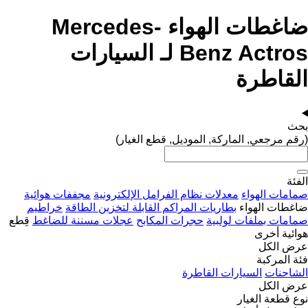
ضاغطات الهواء Mercedes-
Benz Actros لـ السيارات
القاطرة
بحث
(رقم مرجعي, الماركة, الموديل, قطع الغيار)
الفئة
صمامات الهواء
معدلات نظام الفرامل الإلكترونية
مجففات هوائية
ضاغطات الهواء
بطاريات المراكم القابلة لتخزين الطاقة
خراطيم
صمامات بملفات لولبية
حجرات المكابح
عجلات مسننة للضاغط
قِطع
هوائية أخرى
عرض الكل
فئة المركبة
الشاحنات
السيارات القاطرة
عرض الكل
نوع قطعة الغيار