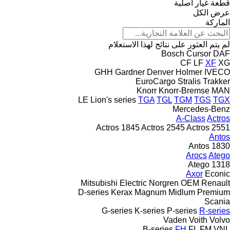
قطعة غيار أصلية
عرض الكل
الماركة
لم يتم العثور على نتائج لهذا الاستعلام
Bosch
Cursor
DAF
CF
LF
XF
XG
GHH
Gardner Denver
Holmer
IVECO
EuroCargo
Stralis
Trakker
Knorr
Knorr-Bremse
MAN
LE
Lion's series
TGA
TGL
TGM
TGS
TGX
Mercedes-Benz
A-Class
Actros
Actros 1845
Actros 2545
Actros 2551
Antos
Antos 1830
Arocs
Atego
Atego 1318
Axor
Econic
Mitsubishi Electric
Norgren
OEM
Renault
D-series
Kerax
Magnum
Midlum
Premium
Scania
G-series
K-series
P-series
R-series
Vaden
Voith
Volvo
B-series
FH
FL
FM
VNL