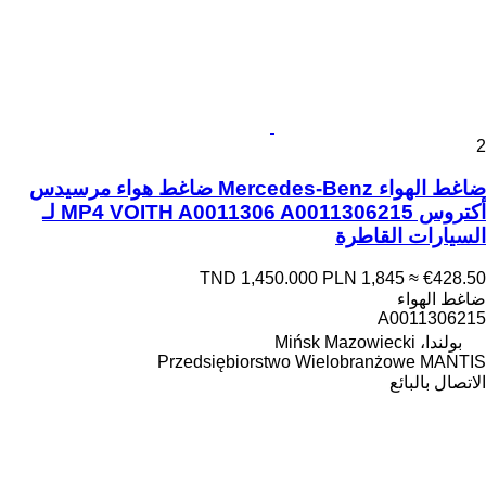
2
ضاغط الهواء Mercedes-Benz ضاغط هواء مرسيدس
أكتروس MP4 VOITH A0011306 A0011306215 لـ
السيارات القاطرة
TND 1,450.000
PLN 1,845
≈ €428.50
ضاغط الهواء
A0011306215
بولندا، Mińsk Mazowiecki
Przedsiębiorstwo Wielobranżowe MANTIS
الاتصال بالبائع